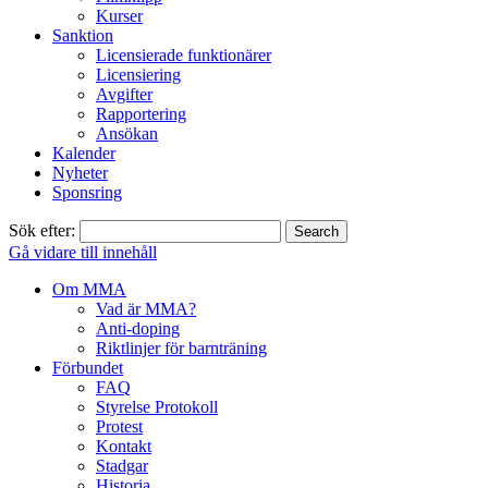
Kurser
Sanktion
Licensierade funktionärer
Licensiering
Avgifter
Rapportering
Ansökan
Kalender
Nyheter
Sponsring
Sök efter:
Gå vidare till innehåll
Om MMA
Vad är MMA?
Anti-doping
Riktlinjer för barnträning
Förbundet
FAQ
Styrelse Protokoll
Protest
Kontakt
Stadgar
Historia