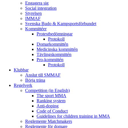
Engagera sig
Social integration
Styrelsen
IMMAF
Svenska Budo & Kampsportsförbundet
Kommittéer
Protestbedömningar
Protokoll
Domarkommittén
Medicinska kommittén
Tävlingskommittén
Pro-kommittén
Protokoll
Klubbar
Anslut till SMMAF
Börja träna
Regelverk
Competition (in English)
The sport MMA
Ranking system
Anti-doping
Code of Conduct
Guidelines for children training in MMA
Reglemente Matchmakers
Reglemente för domare