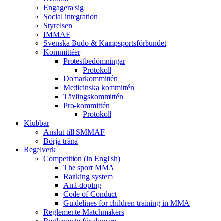
Engagera sig
Social integration
Styrelsen
IMMAF
Svenska Budo & Kampsportsförbundet
Kommittéer
Protestbedömningar
Protokoll
Domarkommittén
Medicinska kommittén
Tävlingskommittén
Pro-kommittén
Protokoll
Klubbar
Anslut till SMMAF
Börja träna
Regelverk
Competition (in English)
The sport MMA
Ranking system
Anti-doping
Code of Conduct
Guidelines for children training in MMA
Reglemente Matchmakers
Reglemente för domare