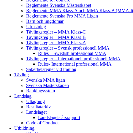
Reglemente Svenska Mästerskapet
Reglemente MMA Klass-A och MMA Klass-B (MMA-li
Reglemente Svenska Pro MMA Ligan
Barn och ungdomar
Utrustning
Tävlingsregler – MMA Klass-C
Tävlingsregler – MMA Klass-B
Tävlingsregler – MMA Klass-A
Tävlingsregler – Svensk professionell MMA
Rules – Swedish professional MMA
Tävlingsregler – Internationell professionell MMA
Rules- International professional MMA
Säkerhetsregler vid träning
Tävling
Svenska MMA ligan
Svenska Mästerskapen
Rankingsystem
Landslag
Uttagning
Resultatarkiv
Landslaget
Landslagets årsrapport
Code of Conduct
Utbildning