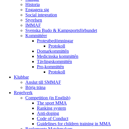
Historia
Engagera sig
Social integration
Styrelsen
IMMAF
Svenska Budo & Kampsportsförbundet
Kommittéer
Protestbedömningar
Protokoll
Domarkommittén
Medicinska kommittén
Tävlingskommittén
Pro-kommittén
Protokoll
Klubbar
Anslut till SMMAF
Börja träna
Regelverk
Competition (in English)
The sport MMA
Ranking system
Anti-doping
Code of Conduct
Guidelines for children training in MMA
Reglemente Matchmakers