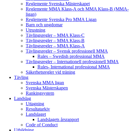
Reglemente Svenska Mästerskapet
Reglemente MMA Klass-A och MMA Klass-B (MMA-
ligan)
Reglemente Svenska Pro MMA Ligan
Barn och ungdomar
Utrustning
Tävlingsregler – MMA Klass-C
Tävlingsregler – MMA Klass-B
Tävlingsregler – MMA Klass-A
Tävlingsregler – Svensk professionell MMA
Rules – Swedish professional MMA
Tävlingsregler – Internationell professionell MMA
Rules- International professional MMA
Säkerhetsregler vid träning
Tävling
Svenska MMA ligan
Svenska Mästerskapen
Rankingsystem
Landslag
Uttagning
Resultatarkiv
Landslaget
Landslagets årsrapport
Code of Conduct
Utbildning