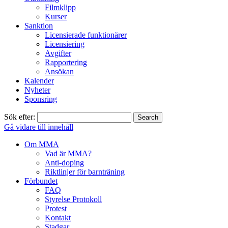
Filmklipp
Kurser
Sanktion
Licensierade funktionärer
Licensiering
Avgifter
Rapportering
Ansökan
Kalender
Nyheter
Sponsring
Sök efter:
Gå vidare till innehåll
Om MMA
Vad är MMA?
Anti-doping
Riktlinjer för barnträning
Förbundet
FAQ
Styrelse Protokoll
Protest
Kontakt
Stadgar