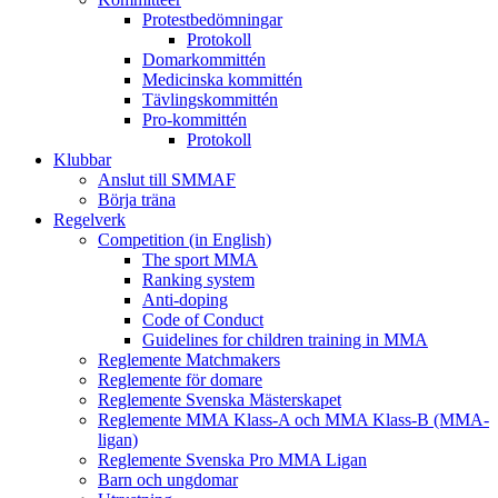
Protestbedömningar
Protokoll
Domarkommittén
Medicinska kommittén
Tävlingskommittén
Pro-kommittén
Protokoll
Klubbar
Anslut till SMMAF
Börja träna
Regelverk
Competition (in English)
The sport MMA
Ranking system
Anti-doping
Code of Conduct
Guidelines for children training in MMA
Reglemente Matchmakers
Reglemente för domare
Reglemente Svenska Mästerskapet
Reglemente MMA Klass-A och MMA Klass-B (MMA-
ligan)
Reglemente Svenska Pro MMA Ligan
Barn och ungdomar