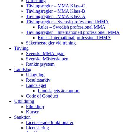
Utrustning
Tävlingsregler – MMA Klass-C
Tävlingsregler – MMA Klass-B
Tävlingsregler – MMA Klass-A
Tävlingsregler – Svensk professionell MMA
Rules – Swedish professional MMA
Tävlingsregler – Internationell professionell MMA
Rules- International professional MMA
Säkerhetsregler vid träning
Tävling
Svenska MMA ligan
Svenska Mästerskapen
Rankingsystem
Landslag
Uttagning
Resultatarkiv
Landslaget
Landslagets årsrapport
Code of Conduct
Utbildning
Filmklipp
Kurser
Sanktion
Licensierade funktionärer
Licensiering