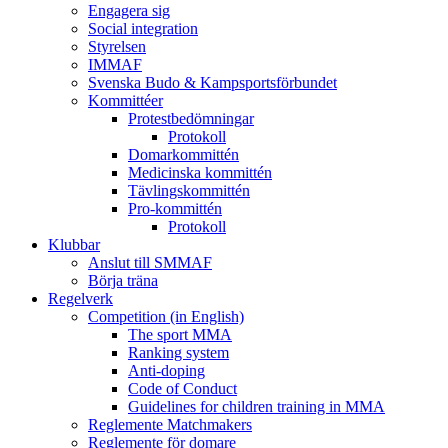
Engagera sig
Social integration
Styrelsen
IMMAF
Svenska Budo & Kampsportsförbundet
Kommittéer
Protestbedömningar
Protokoll
Domarkommittén
Medicinska kommittén
Tävlingskommittén
Pro-kommittén
Protokoll
Klubbar
Anslut till SMMAF
Börja träna
Regelverk
Competition (in English)
The sport MMA
Ranking system
Anti-doping
Code of Conduct
Guidelines for children training in MMA
Reglemente Matchmakers
Reglemente för domare