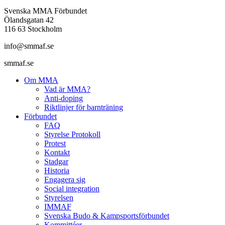
Svenska MMA Förbundet
Ölandsgatan 42
116 63 Stockholm
info@smmaf.se
smmaf.se
Om MMA
Vad är MMA?
Anti-doping
Riktlinjer för barnträning
Förbundet
FAQ
Styrelse Protokoll
Protest
Kontakt
Stadgar
Historia
Engagera sig
Social integration
Styrelsen
IMMAF
Svenska Budo & Kampsportsförbundet
Kommittéer