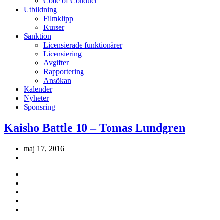
Code of Conduct
Utbildning
Filmklipp
Kurser
Sanktion
Licensierade funktionärer
Licensiering
Avgifter
Rapportering
Ansökan
Kalender
Nyheter
Sponsring
Kaisho Battle 10 – Tomas Lundgren
maj 17, 2016