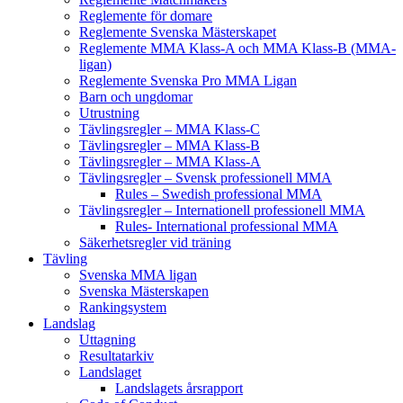
Reglemente för domare
Reglemente Svenska Mästerskapet
Reglemente MMA Klass-A och MMA Klass-B (MMA-
ligan)
Reglemente Svenska Pro MMA Ligan
Barn och ungdomar
Utrustning
Tävlingsregler – MMA Klass-C
Tävlingsregler – MMA Klass-B
Tävlingsregler – MMA Klass-A
Tävlingsregler – Svensk professionell MMA
Rules – Swedish professional MMA
Tävlingsregler – Internationell professionell MMA
Rules- International professional MMA
Säkerhetsregler vid träning
Tävling
Svenska MMA ligan
Svenska Mästerskapen
Rankingsystem
Landslag
Uttagning
Resultatarkiv
Landslaget
Landslagets årsrapport