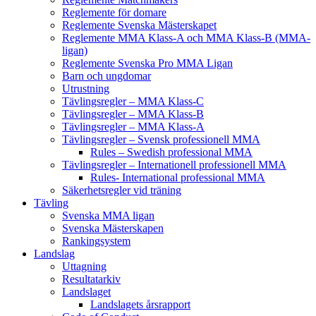
Reglemente för domare
Reglemente Svenska Mästerskapet
Reglemente MMA Klass-A och MMA Klass-B (MMA-
ligan)
Reglemente Svenska Pro MMA Ligan
Barn och ungdomar
Utrustning
Tävlingsregler – MMA Klass-C
Tävlingsregler – MMA Klass-B
Tävlingsregler – MMA Klass-A
Tävlingsregler – Svensk professionell MMA
Rules – Swedish professional MMA
Tävlingsregler – Internationell professionell MMA
Rules- International professional MMA
Säkerhetsregler vid träning
Tävling
Svenska MMA ligan
Svenska Mästerskapen
Rankingsystem
Landslag
Uttagning
Resultatarkiv
Landslaget
Landslagets årsrapport