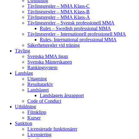
Utrustning
Tävlingsregler – MMA Klass-C
Tävlingsregler – MMA Klass-B
Tävlingsregler – MMA Klass-A
Tävlingsregler – Svensk professionell MMA
Rules – Swedish professional MMA
Tävlingsregler – Internationell professionell MMA
Rules- International professional MMA
Säkerhetsregler vid träning
Tävling
Svenska MMA ligan
Svenska Mästerskapen
Rankingsystem
Landslag
Uttagning
Resultatarkiv
Landslaget
Landslagets årsrapport
Code of Conduct
Utbildning
Filmklipp
Kurser
Sanktion
Licensierade funktionärer
Licensiering