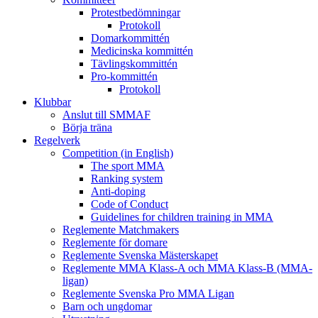
Protestbedömningar
Protokoll
Domarkommittén
Medicinska kommittén
Tävlingskommittén
Pro-kommittén
Protokoll
Klubbar
Anslut till SMMAF
Börja träna
Regelverk
Competition (in English)
The sport MMA
Ranking system
Anti-doping
Code of Conduct
Guidelines for children training in MMA
Reglemente Matchmakers
Reglemente för domare
Reglemente Svenska Mästerskapet
Reglemente MMA Klass-A och MMA Klass-B (MMA-
ligan)
Reglemente Svenska Pro MMA Ligan
Barn och ungdomar