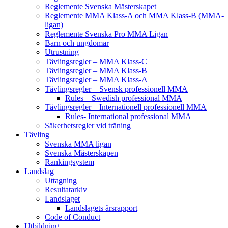
Reglemente Svenska Mästerskapet
Reglemente MMA Klass-A och MMA Klass-B (MMA-
ligan)
Reglemente Svenska Pro MMA Ligan
Barn och ungdomar
Utrustning
Tävlingsregler – MMA Klass-C
Tävlingsregler – MMA Klass-B
Tävlingsregler – MMA Klass-A
Tävlingsregler – Svensk professionell MMA
Rules – Swedish professional MMA
Tävlingsregler – Internationell professionell MMA
Rules- International professional MMA
Säkerhetsregler vid träning
Tävling
Svenska MMA ligan
Svenska Mästerskapen
Rankingsystem
Landslag
Uttagning
Resultatarkiv
Landslaget
Landslagets årsrapport
Code of Conduct
Utbildning