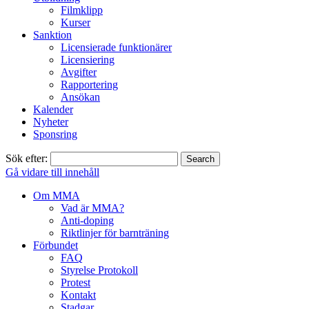
Filmklipp
Kurser
Sanktion
Licensierade funktionärer
Licensiering
Avgifter
Rapportering
Ansökan
Kalender
Nyheter
Sponsring
Sök efter:
Gå vidare till innehåll
Om MMA
Vad är MMA?
Anti-doping
Riktlinjer för barnträning
Förbundet
FAQ
Styrelse Protokoll
Protest
Kontakt
Stadgar