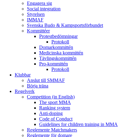
Engagera sig
Social integration
Styrelsen
IMMAF
Svenska Budo & Kampsportsförbundet
Kommittéer
Protestbedömningar
Protokoll
Domarkommittén
Medicinska kommittén
Tävlingskommittén
Pro-kommittén
Protokoll
Klubbar
Anslut till SMMAF
Börja träna
Regelverk
Competition (in English)
The sport MMA
Ranking system
Anti-doping
Code of Conduct
Guidelines for children training in MMA
Reglemente Matchmakers
Reglemente för domare