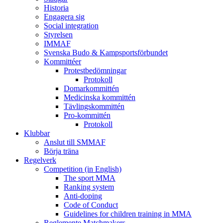
Historia
Engagera sig
Social integration
Styrelsen
IMMAF
Svenska Budo & Kampsportsförbundet
Kommittéer
Protestbedömningar
Protokoll
Domarkommittén
Medicinska kommittén
Tävlingskommittén
Pro-kommittén
Protokoll
Klubbar
Anslut till SMMAF
Börja träna
Regelverk
Competition (in English)
The sport MMA
Ranking system
Anti-doping
Code of Conduct
Guidelines for children training in MMA
Reglemente Matchmakers