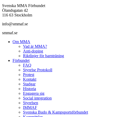
Svenska MMA Förbundet
Ölandsgatan 42
116 63 Stockholm
info@smmaf.se
smmaf.se
Om MMA
Vad är MMA?
Anti-doping
Riktlinjer för barnträning
Förbundet
FAQ
Styrelse Protokoll
Protest
Kontakt
Stadgar
Historia
Engagera sig
Social integration
Styrelsen
IMMAF
Svenska Budo & Kampsportsförbundet
Kommittéer