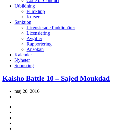
Code of Conduct
Utbildning
Filmklipp
Kurser
Sanktion
Licensierade funktionärer
Licensiering
Avgifter
Rapportering
Ansökan
Kalender
Nyheter
Sponsring
Kaisho Battle 10 – Sajed Moukdad
maj 20, 2016