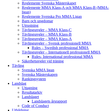
Reglemente Svenska Mästerskapet
Reglemente MMA Klass-A och MMA Klass-B (MMA-
ligan)
Reglemente Svenska Pro MMA Ligan
Barn och ungdomar
Utrustning
Tävlingsregler – MMA Klass-C
Tävlingsregler – MMA Klass-B
Tävlingsregler – MMA Klass-A
Tävlingsregler – Svensk professionell MMA
Rules – Swedish professional MMA
Tävlingsregler – Internationell professionell MMA
Rules- International professional MMA
Säkerhetsregler vid träning
Tävling
Svenska MMA ligan
Svenska Mästerskapen
Rankingsystem
Landslag
Uttagning
Resultatarkiv
Landslaget
Landslagets årsrapport
Code of Conduct
Utbildning