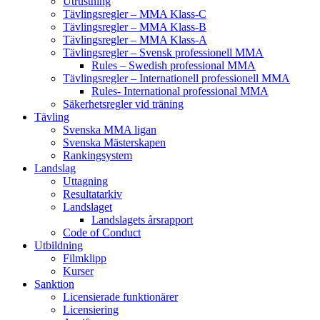
Utrustning
Tävlingsregler – MMA Klass-C
Tävlingsregler – MMA Klass-B
Tävlingsregler – MMA Klass-A
Tävlingsregler – Svensk professionell MMA
Rules – Swedish professional MMA
Tävlingsregler – Internationell professionell MMA
Rules- International professional MMA
Säkerhetsregler vid träning
Tävling
Svenska MMA ligan
Svenska Mästerskapen
Rankingsystem
Landslag
Uttagning
Resultatarkiv
Landslaget
Landslagets årsrapport
Code of Conduct
Utbildning
Filmklipp
Kurser
Sanktion
Licensierade funktionärer
Licensiering