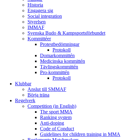
Historia
Engagera sig
Social integration
Styrelsen
IMMAF
Svenska Budo & Kampsportsförbundet
Kommittéer
Protestbedömningar
Protokoll
Domarkommittén
Medicinska kommittén
Tävlingskommittén
Pro-kommittén
Protokoll
Klubbar
Anslut till SMMAF
Börja träna
Regelverk
Competition (in English)
The sport MMA
Ranking system
Anti-doping
Code of Conduct
Guidelines for children training in MMA
Reglemente Matchmakers