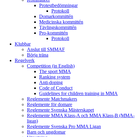
Protestbedömningar
Protokoll
Domarkommittén
Medicinska kommittén
Tävlingskommittén
Pro-kommittén
Protokoll
Klubbar
Anslut till SMMAF
Börja träna
Regelverk
Competition (in English)
The sport MMA
Ranking system
Anti-doping
Code of Conduct
Guidelines for children training in MMA
Reglemente Matchmakers
Reglemente för domare
Reglemente Svenska Mästerskapet
Reglemente MMA Klass-A och MMA Klass-B (MMA-
ligan)
Reglemente Svenska Pro MMA Ligan
Barn och ungdomar