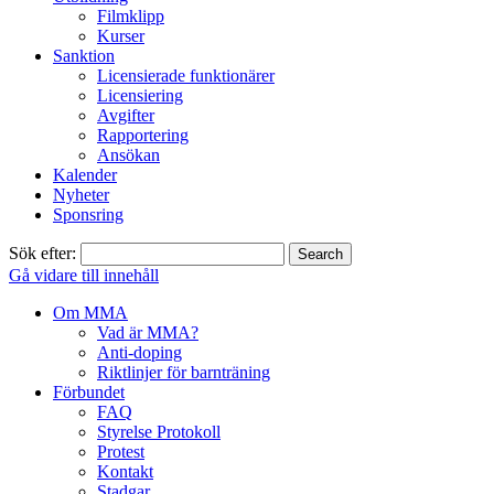
Filmklipp
Kurser
Sanktion
Licensierade funktionärer
Licensiering
Avgifter
Rapportering
Ansökan
Kalender
Nyheter
Sponsring
Sök efter:
Gå vidare till innehåll
Om MMA
Vad är MMA?
Anti-doping
Riktlinjer för barnträning
Förbundet
FAQ
Styrelse Protokoll
Protest
Kontakt
Stadgar