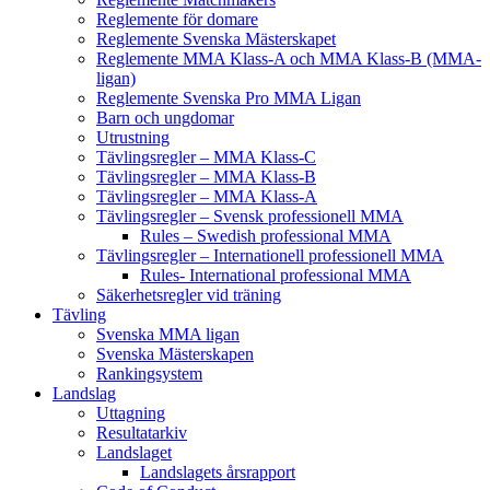
Reglemente för domare
Reglemente Svenska Mästerskapet
Reglemente MMA Klass-A och MMA Klass-B (MMA-
ligan)
Reglemente Svenska Pro MMA Ligan
Barn och ungdomar
Utrustning
Tävlingsregler – MMA Klass-C
Tävlingsregler – MMA Klass-B
Tävlingsregler – MMA Klass-A
Tävlingsregler – Svensk professionell MMA
Rules – Swedish professional MMA
Tävlingsregler – Internationell professionell MMA
Rules- International professional MMA
Säkerhetsregler vid träning
Tävling
Svenska MMA ligan
Svenska Mästerskapen
Rankingsystem
Landslag
Uttagning
Resultatarkiv
Landslaget
Landslagets årsrapport