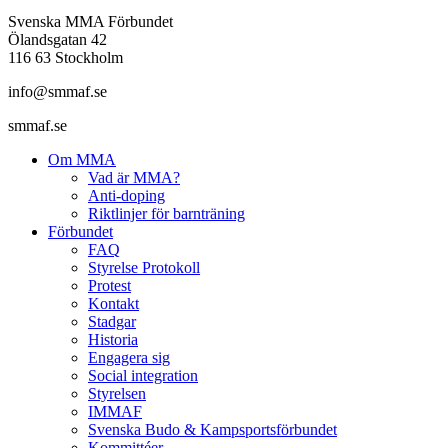
Svenska MMA Förbundet
Ölandsgatan 42
116 63 Stockholm
info@smmaf.se
smmaf.se
Om MMA
Vad är MMA?
Anti-doping
Riktlinjer för barnträning
Förbundet
FAQ
Styrelse Protokoll
Protest
Kontakt
Stadgar
Historia
Engagera sig
Social integration
Styrelsen
IMMAF
Svenska Budo & Kampsportsförbundet
Kommittéer