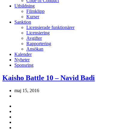
Code of Conduct
Utbildning
Filmklipp
Kurser
Sanktion
Licensierade funktionärer
Licensiering
Avgifter
Rapportering
Ansökan
Kalender
Nyheter
Sponsring
Kaisho Battle 10 – Navid Badi
maj 15, 2016