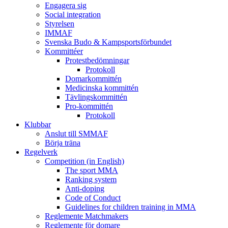
Engagera sig
Social integration
Styrelsen
IMMAF
Svenska Budo & Kampsportsförbundet
Kommittéer
Protestbedömningar
Protokoll
Domarkommittén
Medicinska kommittén
Tävlingskommittén
Pro-kommittén
Protokoll
Klubbar
Anslut till SMMAF
Börja träna
Regelverk
Competition (in English)
The sport MMA
Ranking system
Anti-doping
Code of Conduct
Guidelines for children training in MMA
Reglemente Matchmakers
Reglemente för domare