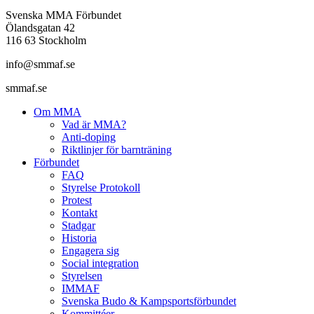
Svenska MMA Förbundet
Ölandsgatan 42
116 63 Stockholm
info@smmaf.se
smmaf.se
Om MMA
Vad är MMA?
Anti-doping
Riktlinjer för barnträning
Förbundet
FAQ
Styrelse Protokoll
Protest
Kontakt
Stadgar
Historia
Engagera sig
Social integration
Styrelsen
IMMAF
Svenska Budo & Kampsportsförbundet
Kommittéer