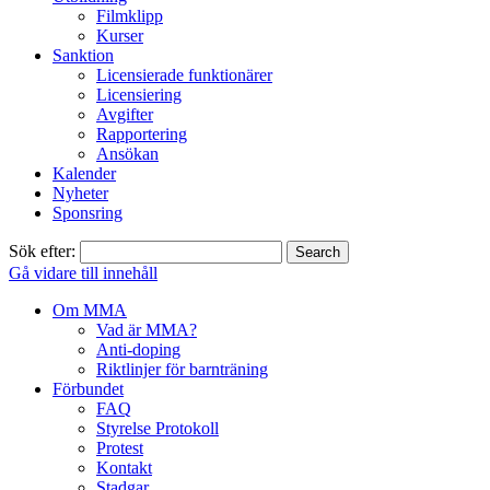
Filmklipp
Kurser
Sanktion
Licensierade funktionärer
Licensiering
Avgifter
Rapportering
Ansökan
Kalender
Nyheter
Sponsring
Sök efter:
Gå vidare till innehåll
Om MMA
Vad är MMA?
Anti-doping
Riktlinjer för barnträning
Förbundet
FAQ
Styrelse Protokoll
Protest
Kontakt
Stadgar