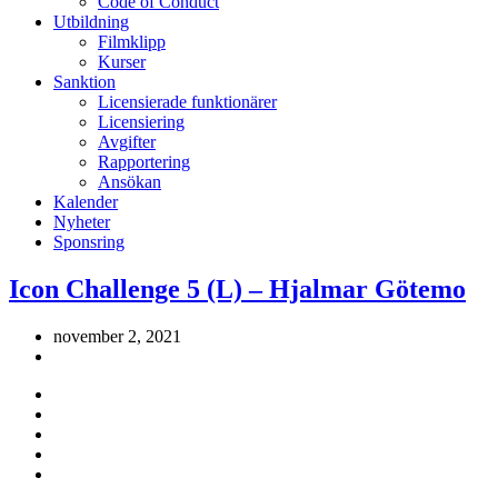
Code of Conduct
Utbildning
Filmklipp
Kurser
Sanktion
Licensierade funktionärer
Licensiering
Avgifter
Rapportering
Ansökan
Kalender
Nyheter
Sponsring
Icon Challenge 5 (L) – Hjalmar Götemo
november 2, 2021