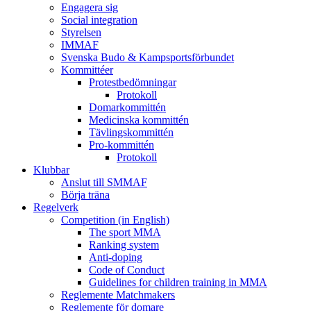
Engagera sig
Social integration
Styrelsen
IMMAF
Svenska Budo & Kampsportsförbundet
Kommittéer
Protestbedömningar
Protokoll
Domarkommittén
Medicinska kommittén
Tävlingskommittén
Pro-kommittén
Protokoll
Klubbar
Anslut till SMMAF
Börja träna
Regelverk
Competition (in English)
The sport MMA
Ranking system
Anti-doping
Code of Conduct
Guidelines for children training in MMA
Reglemente Matchmakers
Reglemente för domare