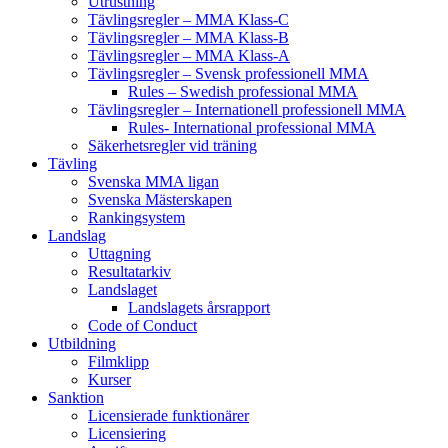
Utrustning
Tävlingsregler – MMA Klass-C
Tävlingsregler – MMA Klass-B
Tävlingsregler – MMA Klass-A
Tävlingsregler – Svensk professionell MMA
Rules – Swedish professional MMA
Tävlingsregler – Internationell professionell MMA
Rules- International professional MMA
Säkerhetsregler vid träning
Tävling
Svenska MMA ligan
Svenska Mästerskapen
Rankingsystem
Landslag
Uttagning
Resultatarkiv
Landslaget
Landslagets årsrapport
Code of Conduct
Utbildning
Filmklipp
Kurser
Sanktion
Licensierade funktionärer
Licensiering