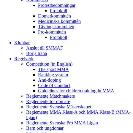
Protestbedömningar
Protokoll
Domarkommittén
Medicinska kommittén
Tävlingskommittén
Pro-kommittén
Protokoll
Klubbar
Anslut till SMMAF
Börja träna
Regelverk
Competition (in English)
The sport MMA
Ranking system
Anti-doping
Code of Conduct
Guidelines for children training in MMA
Reglemente Matchmakers
Reglemente för domare
Reglemente Svenska Mästerskapet
Reglemente MMA Klass-A och MMA Klass-B (MMA-
ligan)
Reglemente Svenska Pro MMA Ligan
Barn och ungdomar