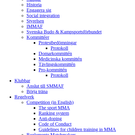
Historia
Engagera sig
Social integration
Styrelsen
IMMAF
Svenska Budo & Kampsportsförbundet
Kommittéer
Protestbedömningar
Protokoll
Domarkommittén
Medicinska kommittén
Tävlingskommittén
Pro-kommittén
Protokoll
Klubbar
Anslut till SMMAF
Börja träna
Regelverk
Competition (in English)
The sport MMA
Ranking system
Anti-doping
Code of Conduct
Guidelines for children training in MMA
Reglemente Matchmakers