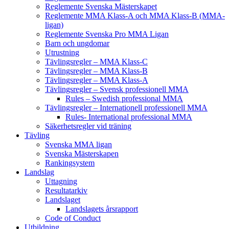
Reglemente Svenska Mästerskapet
Reglemente MMA Klass-A och MMA Klass-B (MMA-
ligan)
Reglemente Svenska Pro MMA Ligan
Barn och ungdomar
Utrustning
Tävlingsregler – MMA Klass-C
Tävlingsregler – MMA Klass-B
Tävlingsregler – MMA Klass-A
Tävlingsregler – Svensk professionell MMA
Rules – Swedish professional MMA
Tävlingsregler – Internationell professionell MMA
Rules- International professional MMA
Säkerhetsregler vid träning
Tävling
Svenska MMA ligan
Svenska Mästerskapen
Rankingsystem
Landslag
Uttagning
Resultatarkiv
Landslaget
Landslagets årsrapport
Code of Conduct
Utbildning