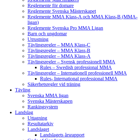
Reglemente för domare
Reglemente Svenska Mästerskapet
Reglemente MMA Klass-A och MMA Klass-B (MMA-
ligan)
Reglemente Svenska Pro MMA Ligan
Barn och ungdomar
Utrustning
Tävlingsregler – MMA Klass-C
Tävlingsregler – MMA Klass-B
Tävlingsregler – MMA Klass-A
Tävlingsregler – Svensk professionell MMA
Rules – Swedish professional MMA
Tävlingsregler – Internationell professionell MMA
Rules- International professional MMA
Säkerhetsregler vid träning
Tävling
Svenska MMA ligan
Svenska Mästerskapen
Rankingsystem
Landslag
Uttagning
Resultatarkiv
Landslaget
Landslagets årsrapport