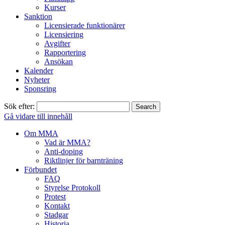
Kurser
Sanktion
Licensierade funktionärer
Licensiering
Avgifter
Rapportering
Ansökan
Kalender
Nyheter
Sponsring
Sök efter:
Gå vidare till innehåll
Om MMA
Vad är MMA?
Anti-doping
Riktlinjer för barnträning
Förbundet
FAQ
Styrelse Protokoll
Protest
Kontakt
Stadgar
Historia