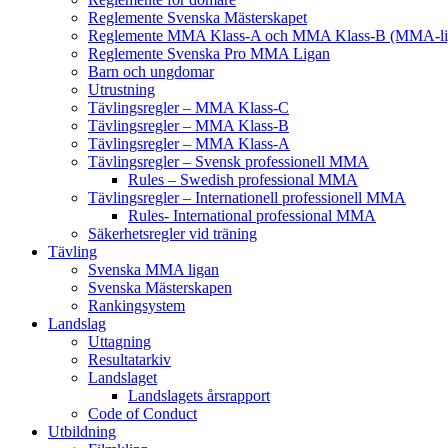
Reglemente Svenska Mästerskapet
Reglemente MMA Klass-A och MMA Klass-B (MMA-li
Reglemente Svenska Pro MMA Ligan
Barn och ungdomar
Utrustning
Tävlingsregler – MMA Klass-C
Tävlingsregler – MMA Klass-B
Tävlingsregler – MMA Klass-A
Tävlingsregler – Svensk professionell MMA
Rules – Swedish professional MMA
Tävlingsregler – Internationell professionell MMA
Rules- International professional MMA
Säkerhetsregler vid träning
Tävling
Svenska MMA ligan
Svenska Mästerskapen
Rankingsystem
Landslag
Uttagning
Resultatarkiv
Landslaget
Landslagets årsrapport
Code of Conduct
Utbildning