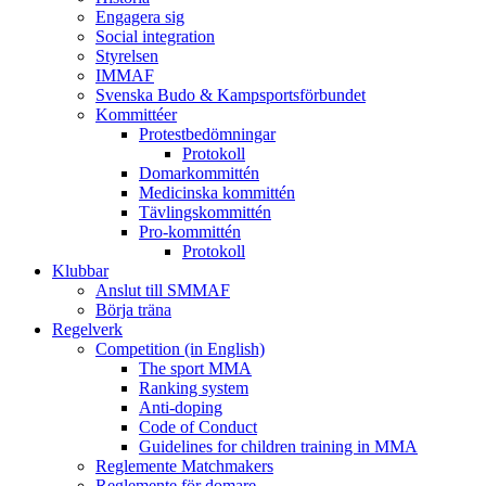
Engagera sig
Social integration
Styrelsen
IMMAF
Svenska Budo & Kampsportsförbundet
Kommittéer
Protestbedömningar
Protokoll
Domarkommittén
Medicinska kommittén
Tävlingskommittén
Pro-kommittén
Protokoll
Klubbar
Anslut till SMMAF
Börja träna
Regelverk
Competition (in English)
The sport MMA
Ranking system
Anti-doping
Code of Conduct
Guidelines for children training in MMA
Reglemente Matchmakers
Reglemente för domare