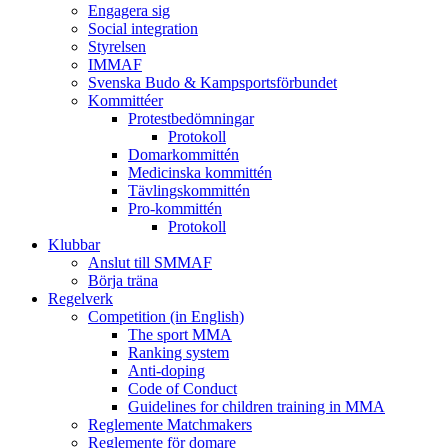
Engagera sig
Social integration
Styrelsen
IMMAF
Svenska Budo & Kampsportsförbundet
Kommittéer
Protestbedömningar
Protokoll
Domarkommittén
Medicinska kommittén
Tävlingskommittén
Pro-kommittén
Protokoll
Klubbar
Anslut till SMMAF
Börja träna
Regelverk
Competition (in English)
The sport MMA
Ranking system
Anti-doping
Code of Conduct
Guidelines for children training in MMA
Reglemente Matchmakers
Reglemente för domare