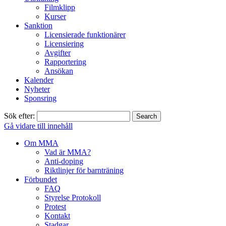
Filmklipp
Kurser
Sanktion
Licensierade funktionärer
Licensiering
Avgifter
Rapportering
Ansökan
Kalender
Nyheter
Sponsring
Sök efter:
Gå vidare till innehåll
Om MMA
Vad är MMA?
Anti-doping
Riktlinjer för barnträning
Förbundet
FAQ
Styrelse Protokoll
Protest
Kontakt
Stadgar