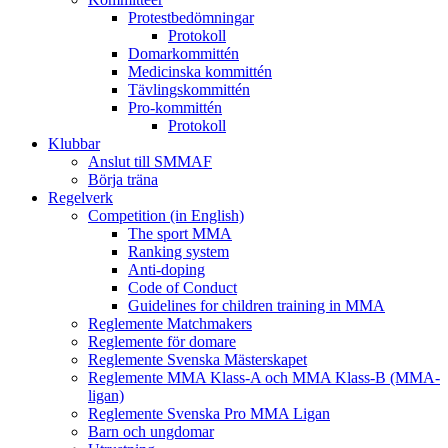
Protestbedömningar
Protokoll
Domarkommittén
Medicinska kommittén
Tävlingskommittén
Pro-kommittén
Protokoll
Klubbar
Anslut till SMMAF
Börja träna
Regelverk
Competition (in English)
The sport MMA
Ranking system
Anti-doping
Code of Conduct
Guidelines for children training in MMA
Reglemente Matchmakers
Reglemente för domare
Reglemente Svenska Mästerskapet
Reglemente MMA Klass-A och MMA Klass-B (MMA-
ligan)
Reglemente Svenska Pro MMA Ligan
Barn och ungdomar