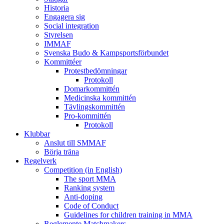
Historia
Engagera sig
Social integration
Styrelsen
IMMAF
Svenska Budo & Kampsportsförbundet
Kommittéer
Protestbedömningar
Protokoll
Domarkommittén
Medicinska kommittén
Tävlingskommittén
Pro-kommittén
Protokoll
Klubbar
Anslut till SMMAF
Börja träna
Regelverk
Competition (in English)
The sport MMA
Ranking system
Anti-doping
Code of Conduct
Guidelines for children training in MMA
Reglemente Matchmakers