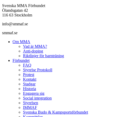
Svenska MMA Förbundet
Ölandsgatan 42
116 63 Stockholm
info@smmaf.se
smmaf.se
Om MMA
Vad är MMA?
Anti-doping
Riktlinjer för barnträning
Förbundet
FAQ
Styrelse Protokoll
Protest
Kontakt
Stadgar
Historia
Engagera sig
Social integration
Styrelsen
IMMAF
Svenska Budo & Kampsportsförbundet
Kommittéer