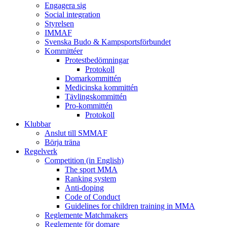
Engagera sig
Social integration
Styrelsen
IMMAF
Svenska Budo & Kampsportsförbundet
Kommittéer
Protestbedömningar
Protokoll
Domarkommittén
Medicinska kommittén
Tävlingskommittén
Pro-kommittén
Protokoll
Klubbar
Anslut till SMMAF
Börja träna
Regelverk
Competition (in English)
The sport MMA
Ranking system
Anti-doping
Code of Conduct
Guidelines for children training in MMA
Reglemente Matchmakers
Reglemente för domare