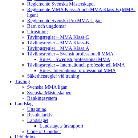
Reglemente Svenska Mästerskapet
Reglemente MMA Klass-A och MMA Klass-B (MMA-
ligan)
Reglemente Svenska Pro MMA Ligan
Barn och ungdomar
Utrustning
Tävlingsregler – MMA Klass-C
Tävlingsregler – MMA Klass-B
Tävlingsregler – MMA Klass-A
Tävlingsregler – Svensk professionell MMA
Rules – Swedish professional MMA
Tävlingsregler – Internationell professionell MMA
Rules- International professional MMA
Säkerhetsregler vid träning
Tävling
Svenska MMA ligan
Svenska Mästerskapen
Rankingsystem
Landslag
Uttagning
Resultatarkiv
Landslaget
Landslagets årsrapport
Code of Conduct
Utbildning