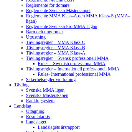
Reglemente för domare
Reglemente Svenska Mästerskapet
Reglemente MMA Klass-A och MMA Klass-B (MMA-
ligan)
Reglemente Svenska Pro MMA Ligan
Barn och ungdomar
Utrustning
Tävlingsregler – MMA Klass-C
Tävlingsregler – MMA Klass-B
Tävlingsregler – MMA Klass-A
Tävlingsregler – Svensk professionell MMA
Rules – Swedish professional MMA
Tävlingsregler – Internationell professionell MMA
Rules- International professional MMA
Säkerhetsregler vid träning
Tävling
Svenska MMA ligan
Svenska Mästerskapen
Rankingsystem
Landslag
Uttagning
Resultatarkiv
Landslaget
Landslagets årsrapport