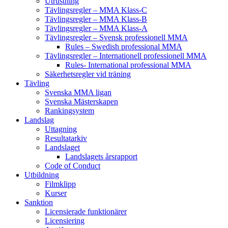
Utrustning
Tävlingsregler – MMA Klass-C
Tävlingsregler – MMA Klass-B
Tävlingsregler – MMA Klass-A
Tävlingsregler – Svensk professionell MMA
Rules – Swedish professional MMA
Tävlingsregler – Internationell professionell MMA
Rules- International professional MMA
Säkerhetsregler vid träning
Tävling
Svenska MMA ligan
Svenska Mästerskapen
Rankingsystem
Landslag
Uttagning
Resultatarkiv
Landslaget
Landslagets årsrapport
Code of Conduct
Utbildning
Filmklipp
Kurser
Sanktion
Licensierade funktionärer
Licensiering