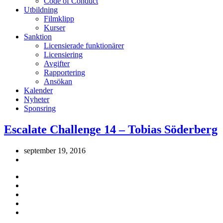
Code of Conduct
Utbildning
Filmklipp
Kurser
Sanktion
Licensierade funktionärer
Licensiering
Avgifter
Rapportering
Ansökan
Kalender
Nyheter
Sponsring
Escalate Challenge 14 – Tobias Söderberg
september 19, 2016