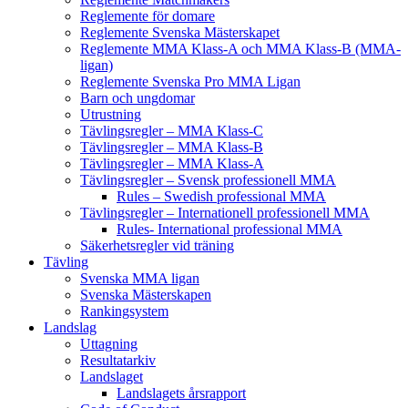
Reglemente för domare
Reglemente Svenska Mästerskapet
Reglemente MMA Klass-A och MMA Klass-B (MMA-
ligan)
Reglemente Svenska Pro MMA Ligan
Barn och ungdomar
Utrustning
Tävlingsregler – MMA Klass-C
Tävlingsregler – MMA Klass-B
Tävlingsregler – MMA Klass-A
Tävlingsregler – Svensk professionell MMA
Rules – Swedish professional MMA
Tävlingsregler – Internationell professionell MMA
Rules- International professional MMA
Säkerhetsregler vid träning
Tävling
Svenska MMA ligan
Svenska Mästerskapen
Rankingsystem
Landslag
Uttagning
Resultatarkiv
Landslaget
Landslagets årsrapport