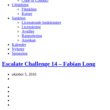
Code of Conduct
Utbildning
Filmklipp
Kurser
Sanktion
Licensierade funktionärer
Licensiering
Avgifter
Rapportering
Ansökan
Kalender
Nyheter
Sponsring
Escalate Challenge 14 – Fabian Long
oktober 5, 2016