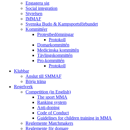
Engagera sig
Social integration
Styrelsen
IMMAF
Svenska Budo & Kampsportsförbundet
Kommittéer
Protestbedömningar
Protokoll
Domarkommittén
Medicinska kommittén
Tävlingskommittén
Pro-kommittén
Protokoll
Klubbar
Anslut till SMMAF
Börja träna
Regelverk
Competition (in English)
The sport MMA
Ranking system
Anti-doping
Code of Conduct
Guidelines for children training in MMA
Reglemente Matchmakers
Reglemente för domare