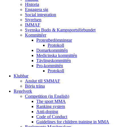
Historia
Engagera sig
Social integration
Styrelsen
IMMAF
Svenska Budo & Kampsportsförbundet
Kommittéer
Protestbedömningar
Protokoll
Domarkommittén
Medicinska kommittén
Tävlingskommittén
Pro-kommittén
Protokoll
Klubbar
Anslut till SMMAF
Börja träna
Regelverk
Competition (in English)
The sport MMA
Ranking system
Anti-doping
Code of Conduct
Guidelines for children training in MMA
Reglemente Matchmakers