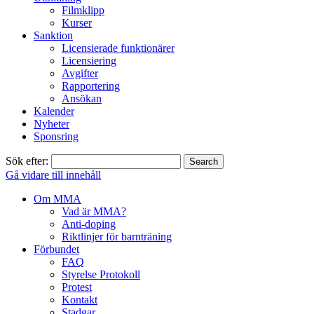
Filmklipp
Kurser
Sanktion
Licensierade funktionärer
Licensiering
Avgifter
Rapportering
Ansökan
Kalender
Nyheter
Sponsring
Sök efter:
Gå vidare till innehåll
Om MMA
Vad är MMA?
Anti-doping
Riktlinjer för barnträning
Förbundet
FAQ
Styrelse Protokoll
Protest
Kontakt
Stadgar