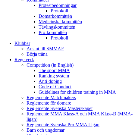
Protestbedömningar
Protokoll
Domarkommittén
Medicinska kommittén
Tävlingskommittén
Pro-kommittén
Protokoll
Klubbar
Anslut till SMMAF
Börja träna
Regelverk
Competition (in English)
The sport MMA
Ranking system
Anti-doping
Code of Conduct
Guidelines for children training in MMA
Reglemente Matchmakers
Reglemente för domare
Reglemente Svenska Mästerskapet
Reglemente MMA Klass-A och MMA Klass-B (MMA-
ligan)
Reglemente Svenska Pro MMA Ligan
Barn och ungdomar