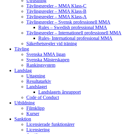
Utrustning
Tävlingsregler – MMA Klass-C
Tävlingsregler – MMA Klass-B
Tävlingsregler – MMA Klass-A
Tävlingsregler – Svensk professionell MMA
Rules – Swedish professional MMA
Tävlingsregler – Internationell professionell MMA
Rules- International professional MMA
Säkerhetsregler vid träning
Tävling
Svenska MMA ligan
Svenska Mästerskapen
Rankingsystem
Landslag
Uttagning
Resultatarkiv
Landslaget
Landslagets årsrapport
Code of Conduct
Utbildning
Filmklipp
Kurser
Sanktion
Licensierade funktionärer
Licensiering