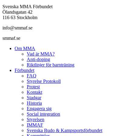
Svenska MMA Förbundet
Ölandsgatan 42
116 63 Stockholm
info@smmaf.se
smmaf.se
Om MMA
Vad är MMA?
Anti-doping
Riktlinjer för barnträning
Förbundet
FAQ
Styrelse Protokoll
Protest
Kontakt
Stadgar
Historia
Engagera sig
Social integration
Styrelsen
IMMAF
Svenska Budo & Kampsportsförbundet
Kommittéer