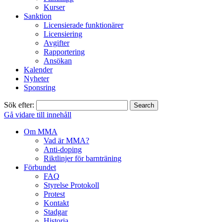
Kurser
Sanktion
Licensierade funktionärer
Licensiering
Avgifter
Rapportering
Ansökan
Kalender
Nyheter
Sponsring
Sök efter:
Gå vidare till innehåll
Om MMA
Vad är MMA?
Anti-doping
Riktlinjer för barnträning
Förbundet
FAQ
Styrelse Protokoll
Protest
Kontakt
Stadgar
Historia