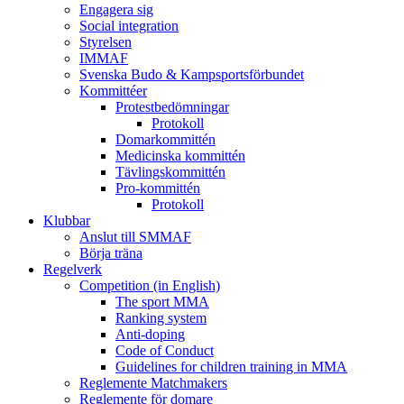
Engagera sig
Social integration
Styrelsen
IMMAF
Svenska Budo & Kampsportsförbundet
Kommittéer
Protestbedömningar
Protokoll
Domarkommittén
Medicinska kommittén
Tävlingskommittén
Pro-kommittén
Protokoll
Klubbar
Anslut till SMMAF
Börja träna
Regelverk
Competition (in English)
The sport MMA
Ranking system
Anti-doping
Code of Conduct
Guidelines for children training in MMA
Reglemente Matchmakers
Reglemente för domare