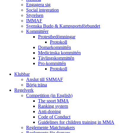
Engagera sig
Social integration
Styrelsen
IMMAF
Svenska Budo & Kampsportsförbundet
Kommittéer
Protestbedömningar
Protokoll
Domarkommittén
Medicinska kommittén
Tävlingskommittén
Pro-kommittén
Protokoll
Klubbar
Anslut till SMMAF
Börja träna
Regelverk
Competition (in English)
The sport MMA
Ranking system
Anti-doping
Code of Conduct
Guidelines for children training in MMA
Reglemente Matchmakers
Reglemente för domare