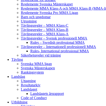
Reglemente Svenska Mästerskapet
Reglemente MMA Klass-A och MMA Klass-B (MMA-li
Reglemente Svenska Pro MMA Ligan
Barn och ungdomar
Utrustning
Tävlingsregler – MMA Klass-C
Tävlingsregler – MMA Klass-B
Tävlingsregler – MMA Klass-A
Tävlingsregler – Svensk professionell MMA
Rules – Swedish professional MMA
Tävlingsregler – Internationell professionell MMA
Rules- International professional MMA
Säkerhetsregler vid träning
Tävling
Svenska MMA ligan
Svenska Mästerskapen
Rankingsystem
Landslag
Uttagning
Resultatarkiv
Landslaget
Landslagets årsrapport
Code of Conduct
Utbildning