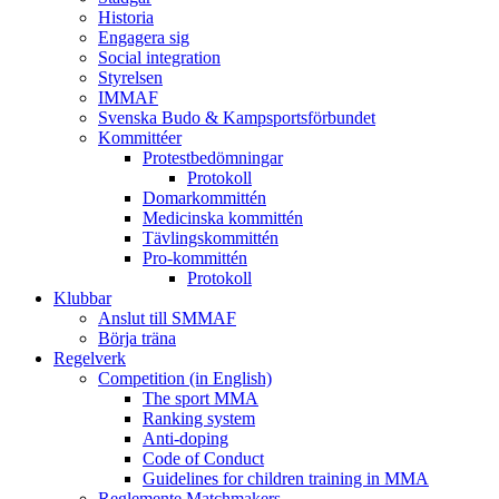
Historia
Engagera sig
Social integration
Styrelsen
IMMAF
Svenska Budo & Kampsportsförbundet
Kommittéer
Protestbedömningar
Protokoll
Domarkommittén
Medicinska kommittén
Tävlingskommittén
Pro-kommittén
Protokoll
Klubbar
Anslut till SMMAF
Börja träna
Regelverk
Competition (in English)
The sport MMA
Ranking system
Anti-doping
Code of Conduct
Guidelines for children training in MMA
Reglemente Matchmakers