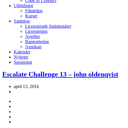
Code of Conduct
Utbildning
Filmklipp
Kurser
Sanktion
Licensierade funktionärer
Licensiering
Avgifter
Rapportering
Ansökan
Kalender
Nyheter
Sponsring
Escalate Challenge 13 – john oldenqvist
april 13, 2016