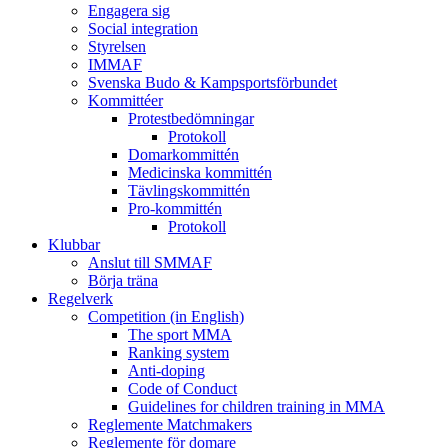
Engagera sig
Social integration
Styrelsen
IMMAF
Svenska Budo & Kampsportsförbundet
Kommittéer
Protestbedömningar
Protokoll
Domarkommittén
Medicinska kommittén
Tävlingskommittén
Pro-kommittén
Protokoll
Klubbar
Anslut till SMMAF
Börja träna
Regelverk
Competition (in English)
The sport MMA
Ranking system
Anti-doping
Code of Conduct
Guidelines for children training in MMA
Reglemente Matchmakers
Reglemente för domare