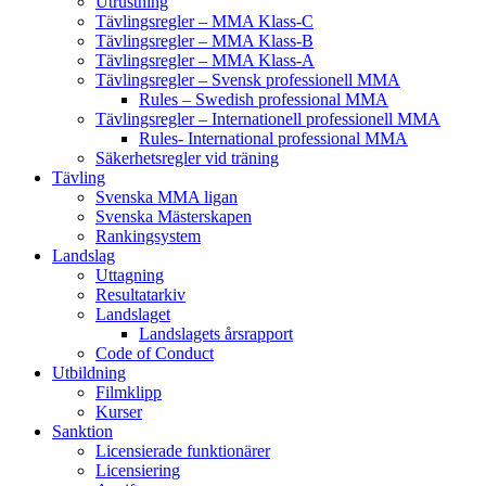
Utrustning
Tävlingsregler – MMA Klass-C
Tävlingsregler – MMA Klass-B
Tävlingsregler – MMA Klass-A
Tävlingsregler – Svensk professionell MMA
Rules – Swedish professional MMA
Tävlingsregler – Internationell professionell MMA
Rules- International professional MMA
Säkerhetsregler vid träning
Tävling
Svenska MMA ligan
Svenska Mästerskapen
Rankingsystem
Landslag
Uttagning
Resultatarkiv
Landslaget
Landslagets årsrapport
Code of Conduct
Utbildning
Filmklipp
Kurser
Sanktion
Licensierade funktionärer
Licensiering