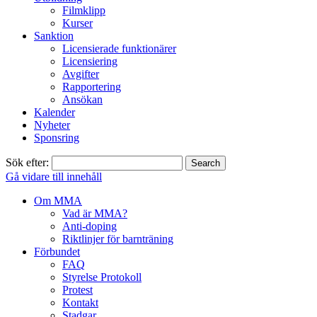
Filmklipp
Kurser
Sanktion
Licensierade funktionärer
Licensiering
Avgifter
Rapportering
Ansökan
Kalender
Nyheter
Sponsring
Sök efter:
Gå vidare till innehåll
Om MMA
Vad är MMA?
Anti-doping
Riktlinjer för barnträning
Förbundet
FAQ
Styrelse Protokoll
Protest
Kontakt
Stadgar