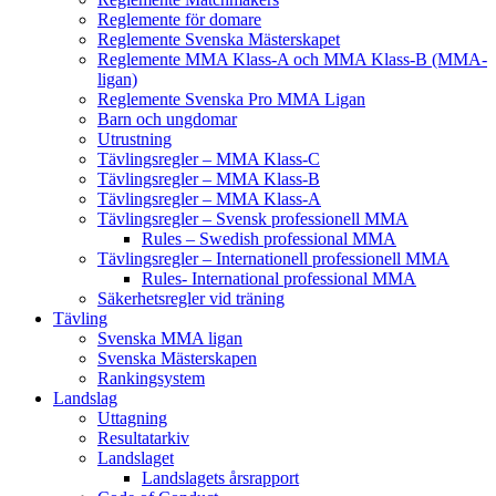
Reglemente för domare
Reglemente Svenska Mästerskapet
Reglemente MMA Klass-A och MMA Klass-B (MMA-
ligan)
Reglemente Svenska Pro MMA Ligan
Barn och ungdomar
Utrustning
Tävlingsregler – MMA Klass-C
Tävlingsregler – MMA Klass-B
Tävlingsregler – MMA Klass-A
Tävlingsregler – Svensk professionell MMA
Rules – Swedish professional MMA
Tävlingsregler – Internationell professionell MMA
Rules- International professional MMA
Säkerhetsregler vid träning
Tävling
Svenska MMA ligan
Svenska Mästerskapen
Rankingsystem
Landslag
Uttagning
Resultatarkiv
Landslaget
Landslagets årsrapport