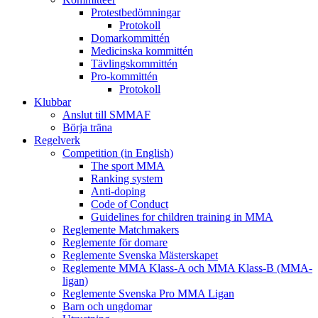
Protestbedömningar
Protokoll
Domarkommittén
Medicinska kommittén
Tävlingskommittén
Pro-kommittén
Protokoll
Klubbar
Anslut till SMMAF
Börja träna
Regelverk
Competition (in English)
The sport MMA
Ranking system
Anti-doping
Code of Conduct
Guidelines for children training in MMA
Reglemente Matchmakers
Reglemente för domare
Reglemente Svenska Mästerskapet
Reglemente MMA Klass-A och MMA Klass-B (MMA-
ligan)
Reglemente Svenska Pro MMA Ligan
Barn och ungdomar