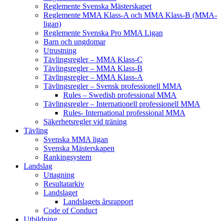
Reglemente Svenska Mästerskapet
Reglemente MMA Klass-A och MMA Klass-B (MMA-
ligan)
Reglemente Svenska Pro MMA Ligan
Barn och ungdomar
Utrustning
Tävlingsregler – MMA Klass-C
Tävlingsregler – MMA Klass-B
Tävlingsregler – MMA Klass-A
Tävlingsregler – Svensk professionell MMA
Rules – Swedish professional MMA
Tävlingsregler – Internationell professionell MMA
Rules- International professional MMA
Säkerhetsregler vid träning
Tävling
Svenska MMA ligan
Svenska Mästerskapen
Rankingsystem
Landslag
Uttagning
Resultatarkiv
Landslaget
Landslagets årsrapport
Code of Conduct
Utbildning