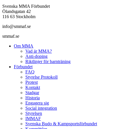
Svenska MMA Förbundet
Ölandsgatan 42
116 63 Stockholm
info@smmaf.se
smmaf.se
Om MMA
Vad är MMA?
Anti-doping
Riktlinjer för barnträning
Förbundet
FAQ
Styrelse Protokoll
Protest
Kontakt
Stadgar
Historia
Engagera sig
Social integration
Styrelsen
IMMAF
Svenska Budo & Kampsportsförbundet
Kommittéer