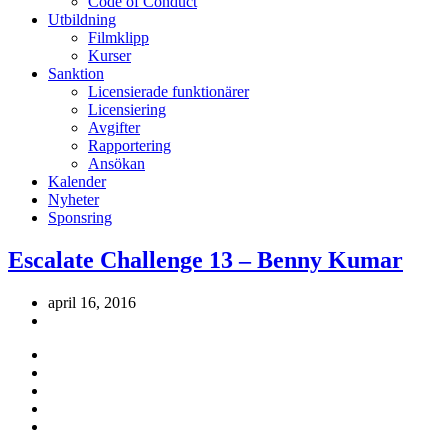
Code of Conduct
Utbildning
Filmklipp
Kurser
Sanktion
Licensierade funktionärer
Licensiering
Avgifter
Rapportering
Ansökan
Kalender
Nyheter
Sponsring
Escalate Challenge 13 – Benny Kumar
april 16, 2016