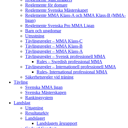
Reglemente för domare
Reglemente Svenska Mästerskapet
Reglemente MMA Klass-A och MMA Klass-B (MMA-
ligan)
Reglemente Svenska Pro MMA Ligan
Barn och ungdomar
Utrustning
Tävlingsregler – MMA Klass-C
Tävlingsregler – MMA Klass-B
Tävlingsregler – MMA Klass-A
Tävlingsregler – Svensk professionell MMA
Rules – Swedish professional MMA
Tävlingsregler – Internationell professionell MMA
Rules- International professional MMA
Säkerhetsregler vid träning
Tävling
Svenska MMA ligan
Svenska Mästerskapen
Rankingsystem
Landslag
Uttagning
Resultatarkiv
Landslaget
Landslagets årsrapport