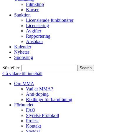
Filmklipp
Kurser
Sanktion
Licensierade funktionärer
Licensiering
Avgifter
Rapportering
Ansökan
Kalender
Nyheter
Sponsring
Sök efter:
Gå vidare till innehåll
Om MMA
Vad är MMA?
Anti-doping
Riktlinjer för barnträning
Förbundet
FAQ
Styrelse Protokoll
Protest
Kontakt
Stadgar