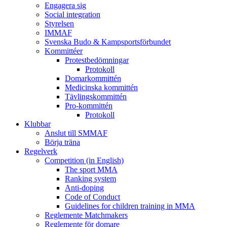
Engagera sig
Social integration
Styrelsen
IMMAF
Svenska Budo & Kampsportsförbundet
Kommittéer
Protestbedömningar
Protokoll
Domarkommittén
Medicinska kommittén
Tävlingskommittén
Pro-kommittén
Protokoll
Klubbar
Anslut till SMMAF
Börja träna
Regelverk
Competition (in English)
The sport MMA
Ranking system
Anti-doping
Code of Conduct
Guidelines for children training in MMA
Reglemente Matchmakers
Reglemente för domare