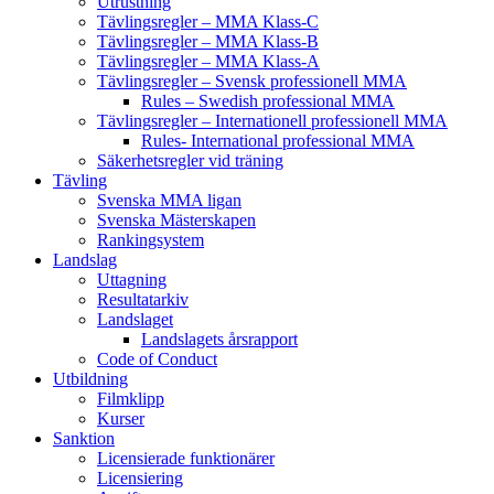
Utrustning
Tävlingsregler – MMA Klass-C
Tävlingsregler – MMA Klass-B
Tävlingsregler – MMA Klass-A
Tävlingsregler – Svensk professionell MMA
Rules – Swedish professional MMA
Tävlingsregler – Internationell professionell MMA
Rules- International professional MMA
Säkerhetsregler vid träning
Tävling
Svenska MMA ligan
Svenska Mästerskapen
Rankingsystem
Landslag
Uttagning
Resultatarkiv
Landslaget
Landslagets årsrapport
Code of Conduct
Utbildning
Filmklipp
Kurser
Sanktion
Licensierade funktionärer
Licensiering