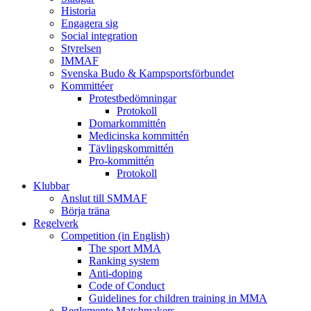
Historia
Engagera sig
Social integration
Styrelsen
IMMAF
Svenska Budo & Kampsportsförbundet
Kommittéer
Protestbedömningar
Protokoll
Domarkommittén
Medicinska kommittén
Tävlingskommittén
Pro-kommittén
Protokoll
Klubbar
Anslut till SMMAF
Börja träna
Regelverk
Competition (in English)
The sport MMA
Ranking system
Anti-doping
Code of Conduct
Guidelines for children training in MMA
Reglemente Matchmakers