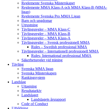
Reglemente Svenska Mästerskapet
Reglemente MMA Klass-A och MMA Klass-B (MMA-
ligan)
Reglemente Svenska Pro MMA Ligan
Barn och ungdomar
Utrustning
Tävlingsregler – MMA Klass-C
Tävlingsregler – MMA Klass-B
Tävlingsregler – MMA Klass-A
Tävlingsregler – Svensk professionell MMA
Rules – Swedish professional MMA
Tävlingsregler – Internationell professionell MMA
Rules- International professional MMA
Säkerhetsregler vid träning
Tävling
Svenska MMA ligan
Svenska Mästerskapen
Rankingsystem
Landslag
Uttagning
Resultatarkiv
Landslaget
Landslagets årsrapport
Code of Conduct
Utbildning