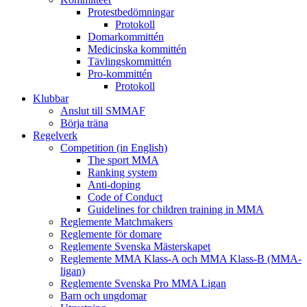
Protestbedömningar
Protokoll
Domarkommittén
Medicinska kommittén
Tävlingskommittén
Pro-kommittén
Protokoll
Klubbar
Anslut till SMMAF
Börja träna
Regelverk
Competition (in English)
The sport MMA
Ranking system
Anti-doping
Code of Conduct
Guidelines for children training in MMA
Reglemente Matchmakers
Reglemente för domare
Reglemente Svenska Mästerskapet
Reglemente MMA Klass-A och MMA Klass-B (MMA-
ligan)
Reglemente Svenska Pro MMA Ligan
Barn och ungdomar