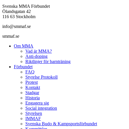
Svenska MMA Förbundet
Ölandsgatan 42
116 63 Stockholm
info@smmaf.se
smmaf.se
Om MMA
Vad är MMA?
Anti-doping
Riktlinjer för barnträning
Förbundet
FAQ
Styrelse Protokoll
Protest
Kontakt
Stadgar
Historia
Engagera sig
Social integration
Styrelsen
IMMAF
Svenska Budo & Kampsportsförbundet
Kommittéer