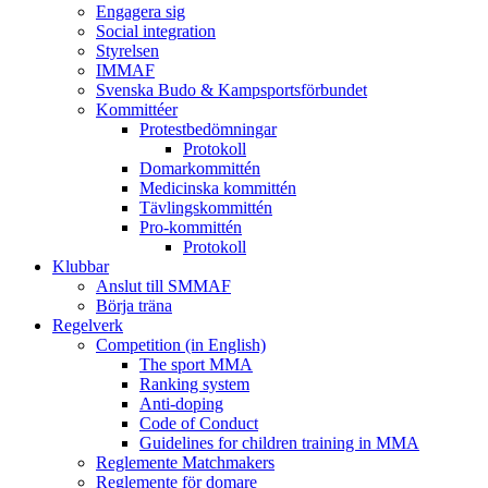
Engagera sig
Social integration
Styrelsen
IMMAF
Svenska Budo & Kampsportsförbundet
Kommittéer
Protestbedömningar
Protokoll
Domarkommittén
Medicinska kommittén
Tävlingskommittén
Pro-kommittén
Protokoll
Klubbar
Anslut till SMMAF
Börja träna
Regelverk
Competition (in English)
The sport MMA
Ranking system
Anti-doping
Code of Conduct
Guidelines for children training in MMA
Reglemente Matchmakers
Reglemente för domare