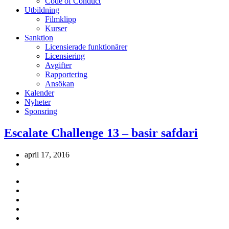
Code of Conduct
Utbildning
Filmklipp
Kurser
Sanktion
Licensierade funktionärer
Licensiering
Avgifter
Rapportering
Ansökan
Kalender
Nyheter
Sponsring
Escalate Challenge 13 – basir safdari
april 17, 2016