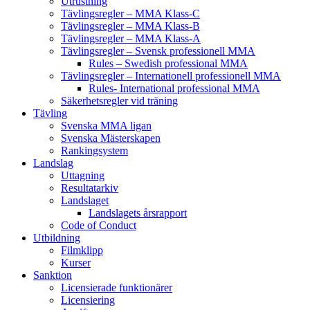
Utrustning
Tävlingsregler – MMA Klass-C
Tävlingsregler – MMA Klass-B
Tävlingsregler – MMA Klass-A
Tävlingsregler – Svensk professionell MMA
Rules – Swedish professional MMA
Tävlingsregler – Internationell professionell MMA
Rules- International professional MMA
Säkerhetsregler vid träning
Tävling
Svenska MMA ligan
Svenska Mästerskapen
Rankingsystem
Landslag
Uttagning
Resultatarkiv
Landslaget
Landslagets årsrapport
Code of Conduct
Utbildning
Filmklipp
Kurser
Sanktion
Licensierade funktionärer
Licensiering