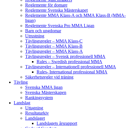
Reglemente för domare
Reglemente Svenska Mästerskapet
Reglemente MMA Klass-A och MMA Klass-B (MMA-
ligan)
Reglemente Svenska Pro MMA Ligan
Barn och ungdomar
Utrustning
Tävlingsregler – MMA Klass-C
Tävlingsregler – MMA Klass-B
Tävlingsregler – MMA Klass-A
Tävlingsregler – Svensk professionell MMA
Rules – Swedish professional MMA
Tävlingsregler – Internationell professionell MMA
Rules- International professional MMA
Säkerhetsregler vid träning
Tävling
Svenska MMA ligan
Svenska Mästerskapen
Rankingsystem
Landslag
Uttagning
Resultatarkiv
Landslaget
Landslagets årsrapport