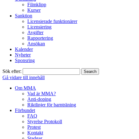
Filmklipp
Kurser
Sanktion
Licensierade funktionärer
Licensiering
Avgifter
Rapportering
Ansökan
Kalender
Nyheter
Sponsring
Sök efter:
Gå vidare till innehåll
Om MMA
Vad är MMA?
Anti-doping
Riktlinjer för barnträning
Förbundet
FAQ
Styrelse Protokoll
Protest
Kontakt
Stadgar