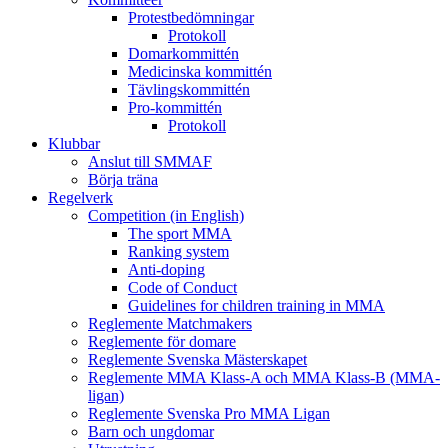
Protestbedömningar
Protokoll
Domarkommittén
Medicinska kommittén
Tävlingskommittén
Pro-kommittén
Protokoll
Klubbar
Anslut till SMMAF
Börja träna
Regelverk
Competition (in English)
The sport MMA
Ranking system
Anti-doping
Code of Conduct
Guidelines for children training in MMA
Reglemente Matchmakers
Reglemente för domare
Reglemente Svenska Mästerskapet
Reglemente MMA Klass-A och MMA Klass-B (MMA-
ligan)
Reglemente Svenska Pro MMA Ligan
Barn och ungdomar