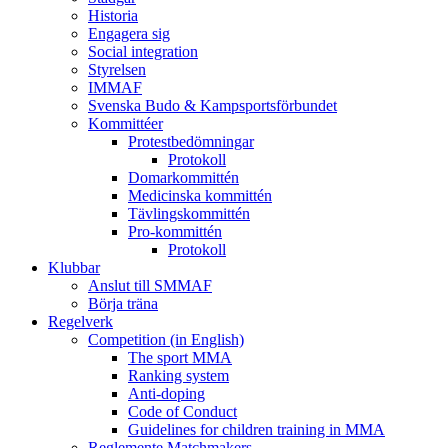
Historia
Engagera sig
Social integration
Styrelsen
IMMAF
Svenska Budo & Kampsportsförbundet
Kommittéer
Protestbedömningar
Protokoll
Domarkommittén
Medicinska kommittén
Tävlingskommittén
Pro-kommittén
Protokoll
Klubbar
Anslut till SMMAF
Börja träna
Regelverk
Competition (in English)
The sport MMA
Ranking system
Anti-doping
Code of Conduct
Guidelines for children training in MMA
Reglemente Matchmakers