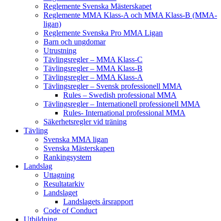
Reglemente Svenska Mästerskapet
Reglemente MMA Klass-A och MMA Klass-B (MMA-
ligan)
Reglemente Svenska Pro MMA Ligan
Barn och ungdomar
Utrustning
Tävlingsregler – MMA Klass-C
Tävlingsregler – MMA Klass-B
Tävlingsregler – MMA Klass-A
Tävlingsregler – Svensk professionell MMA
Rules – Swedish professional MMA
Tävlingsregler – Internationell professionell MMA
Rules- International professional MMA
Säkerhetsregler vid träning
Tävling
Svenska MMA ligan
Svenska Mästerskapen
Rankingsystem
Landslag
Uttagning
Resultatarkiv
Landslaget
Landslagets årsrapport
Code of Conduct
Utbildning