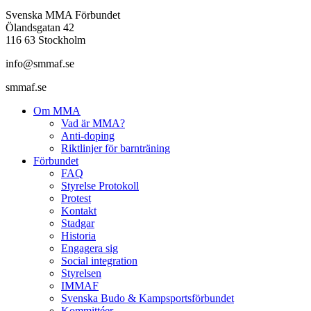
Svenska MMA Förbundet
Ölandsgatan 42
116 63 Stockholm
info@smmaf.se
smmaf.se
Om MMA
Vad är MMA?
Anti-doping
Riktlinjer för barnträning
Förbundet
FAQ
Styrelse Protokoll
Protest
Kontakt
Stadgar
Historia
Engagera sig
Social integration
Styrelsen
IMMAF
Svenska Budo & Kampsportsförbundet
Kommittéer