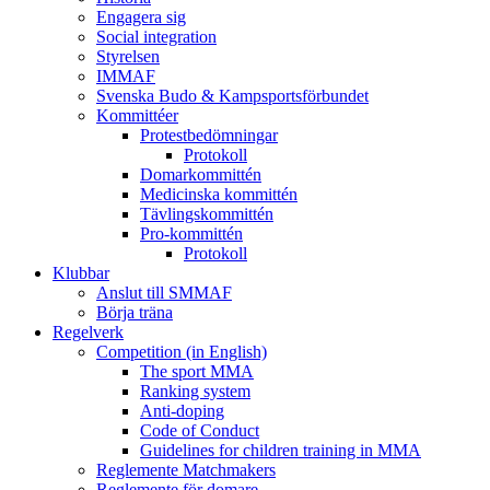
Engagera sig
Social integration
Styrelsen
IMMAF
Svenska Budo & Kampsportsförbundet
Kommittéer
Protestbedömningar
Protokoll
Domarkommittén
Medicinska kommittén
Tävlingskommittén
Pro-kommittén
Protokoll
Klubbar
Anslut till SMMAF
Börja träna
Regelverk
Competition (in English)
The sport MMA
Ranking system
Anti-doping
Code of Conduct
Guidelines for children training in MMA
Reglemente Matchmakers
Reglemente för domare