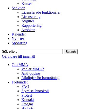
Kurser
Sanktion
Licensierade funktionärer
Licensiering
Avgifter
Rapportering
Ansökan
Kalender
Nyheter
Sponsring
Sök efter:
Gå vidare till innehåll
Om MMA
Vad är MMA?
Anti-doping
Riktlinjer för barnträning
Förbundet
FAQ
Styrelse Protokoll
Protest
Kontakt
Stadgar
Historia