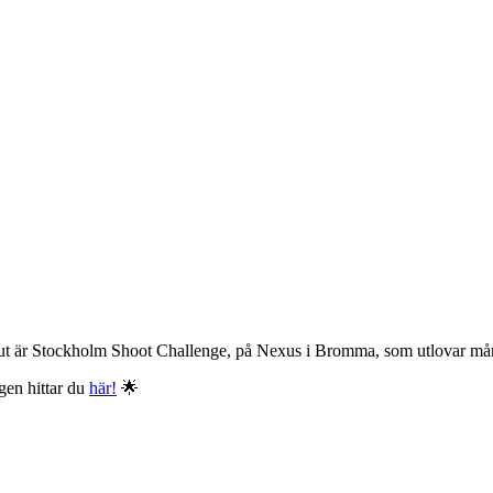
st ut är Stockholm Shoot Challenge, på Nexus i Bromma, som utlovar må
gen hittar du
här!
🌟