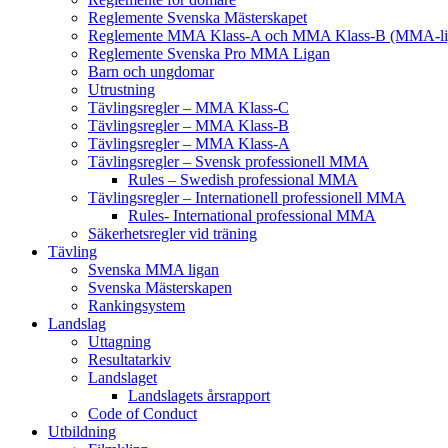
Reglemente Svenska Mästerskapet
Reglemente MMA Klass-A och MMA Klass-B (MMA-li
Reglemente Svenska Pro MMA Ligan
Barn och ungdomar
Utrustning
Tävlingsregler – MMA Klass-C
Tävlingsregler – MMA Klass-B
Tävlingsregler – MMA Klass-A
Tävlingsregler – Svensk professionell MMA
Rules – Swedish professional MMA
Tävlingsregler – Internationell professionell MMA
Rules- International professional MMA
Säkerhetsregler vid träning
Tävling
Svenska MMA ligan
Svenska Mästerskapen
Rankingsystem
Landslag
Uttagning
Resultatarkiv
Landslaget
Landslagets årsrapport
Code of Conduct
Utbildning