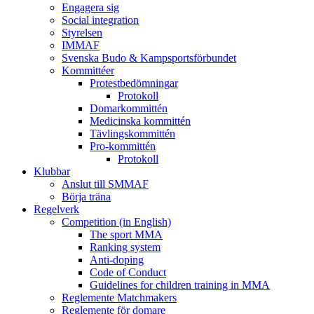
Engagera sig
Social integration
Styrelsen
IMMAF
Svenska Budo & Kampsportsförbundet
Kommittéer
Protestbedömningar
Protokoll
Domarkommittén
Medicinska kommittén
Tävlingskommittén
Pro-kommittén
Protokoll
Klubbar
Anslut till SMMAF
Börja träna
Regelverk
Competition (in English)
The sport MMA
Ranking system
Anti-doping
Code of Conduct
Guidelines for children training in MMA
Reglemente Matchmakers
Reglemente för domare