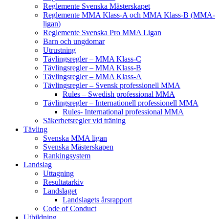
Reglemente Svenska Mästerskapet
Reglemente MMA Klass-A och MMA Klass-B (MMA-
ligan)
Reglemente Svenska Pro MMA Ligan
Barn och ungdomar
Utrustning
Tävlingsregler – MMA Klass-C
Tävlingsregler – MMA Klass-B
Tävlingsregler – MMA Klass-A
Tävlingsregler – Svensk professionell MMA
Rules – Swedish professional MMA
Tävlingsregler – Internationell professionell MMA
Rules- International professional MMA
Säkerhetsregler vid träning
Tävling
Svenska MMA ligan
Svenska Mästerskapen
Rankingsystem
Landslag
Uttagning
Resultatarkiv
Landslaget
Landslagets årsrapport
Code of Conduct
Utbildning