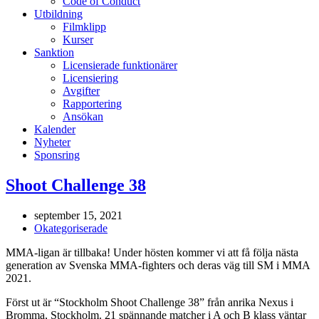
Code of Conduct
Utbildning
Filmklipp
Kurser
Sanktion
Licensierade funktionärer
Licensiering
Avgifter
Rapportering
Ansökan
Kalender
Nyheter
Sponsring
Shoot Challenge 38
september 15, 2021
Okategoriserade
MMA-ligan är tillbaka! Under hösten kommer vi att få följa nästa
generation av Svenska MMA-fighters och deras väg till SM i MMA
2021.
Först ut är “Stockholm Shoot Challenge 38” från anrika Nexus i
Bromma, Stockholm.
21 spännande matcher i A och B klass väntar