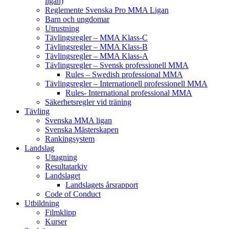
ligan)
Reglemente Svenska Pro MMA Ligan
Barn och ungdomar
Utrustning
Tävlingsregler – MMA Klass-C
Tävlingsregler – MMA Klass-B
Tävlingsregler – MMA Klass-A
Tävlingsregler – Svensk professionell MMA
Rules – Swedish professional MMA
Tävlingsregler – Internationell professionell MMA
Rules- International professional MMA
Säkerhetsregler vid träning
Tävling
Svenska MMA ligan
Svenska Mästerskapen
Rankingsystem
Landslag
Uttagning
Resultatarkiv
Landslaget
Landslagets årsrapport
Code of Conduct
Utbildning
Filmklipp
Kurser