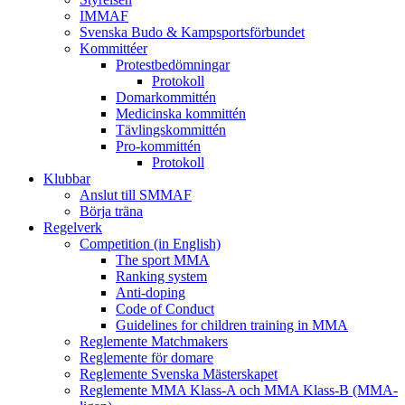
IMMAF
Svenska Budo & Kampsportsförbundet
Kommittéer
Protestbedömningar
Protokoll
Domarkommittén
Medicinska kommittén
Tävlingskommittén
Pro-kommittén
Protokoll
Klubbar
Anslut till SMMAF
Börja träna
Regelverk
Competition (in English)
The sport MMA
Ranking system
Anti-doping
Code of Conduct
Guidelines for children training in MMA
Reglemente Matchmakers
Reglemente för domare
Reglemente Svenska Mästerskapet
Reglemente MMA Klass-A och MMA Klass-B (MMA-