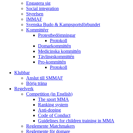
Engagera sig
Social integration
Styrelsen
IMMAF
Svenska Budo & Kampsportsförbundet
Kommittéer
Protestbedömningar
Protokoll
Domarkommittén
Medicinska kommittén
Tävlingskommittén
Pro-kommittén
Protokoll
Klubbar
Anslut till SMMAF
Börja träna
Regelverk
Competition (in English)
The sport MMA
Ranking system
Anti-doping
Code of Conduct
Guidelines for children training in MMA
Reglemente Matchmakers
Reglemente för domare