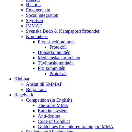
Historia
Engagera sig
Social integration
Styrelsen
IMMAF
Svenska Budo & Kampsportsförbundet
Kommittéer
Protestbedömningar
Protokoll
Domarkommittén
Medicinska kommittén
Tävlingskommittén
Pro-kommittén
Protokoll
Klubbar
Anslut till SMMAF
Börja träna
Regelverk
Competition (in English)
The sport MMA
Ranking system
Anti-doping
Code of Conduct
Guidelines for children training in MMA
Reglemente Matchmakers