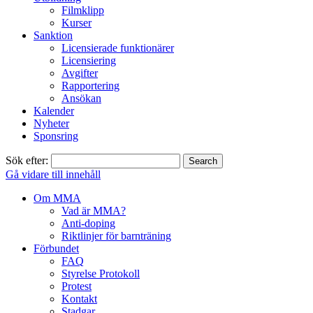
Filmklipp
Kurser
Sanktion
Licensierade funktionärer
Licensiering
Avgifter
Rapportering
Ansökan
Kalender
Nyheter
Sponsring
Sök efter:
Gå vidare till innehåll
Om MMA
Vad är MMA?
Anti-doping
Riktlinjer för barnträning
Förbundet
FAQ
Styrelse Protokoll
Protest
Kontakt
Stadgar