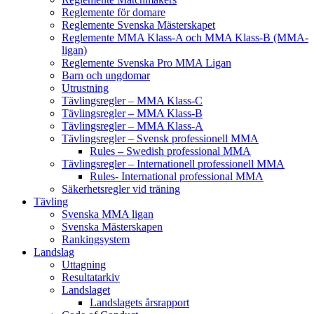
Reglemente för domare
Reglemente Svenska Mästerskapet
Reglemente MMA Klass-A och MMA Klass-B (MMA-
ligan)
Reglemente Svenska Pro MMA Ligan
Barn och ungdomar
Utrustning
Tävlingsregler – MMA Klass-C
Tävlingsregler – MMA Klass-B
Tävlingsregler – MMA Klass-A
Tävlingsregler – Svensk professionell MMA
Rules – Swedish professional MMA
Tävlingsregler – Internationell professionell MMA
Rules- International professional MMA
Säkerhetsregler vid träning
Tävling
Svenska MMA ligan
Svenska Mästerskapen
Rankingsystem
Landslag
Uttagning
Resultatarkiv
Landslaget
Landslagets årsrapport