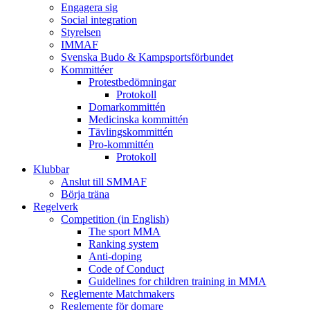
Engagera sig
Social integration
Styrelsen
IMMAF
Svenska Budo & Kampsportsförbundet
Kommittéer
Protestbedömningar
Protokoll
Domarkommittén
Medicinska kommittén
Tävlingskommittén
Pro-kommittén
Protokoll
Klubbar
Anslut till SMMAF
Börja träna
Regelverk
Competition (in English)
The sport MMA
Ranking system
Anti-doping
Code of Conduct
Guidelines for children training in MMA
Reglemente Matchmakers
Reglemente för domare