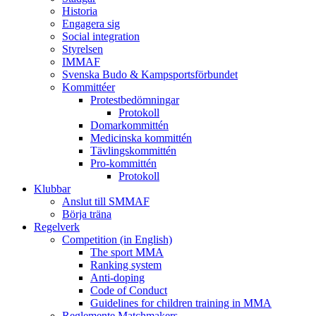
Historia
Engagera sig
Social integration
Styrelsen
IMMAF
Svenska Budo & Kampsportsförbundet
Kommittéer
Protestbedömningar
Protokoll
Domarkommittén
Medicinska kommittén
Tävlingskommittén
Pro-kommittén
Protokoll
Klubbar
Anslut till SMMAF
Börja träna
Regelverk
Competition (in English)
The sport MMA
Ranking system
Anti-doping
Code of Conduct
Guidelines for children training in MMA
Reglemente Matchmakers