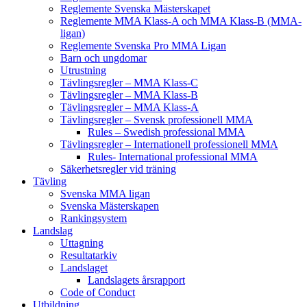
Reglemente Svenska Mästerskapet
Reglemente MMA Klass-A och MMA Klass-B (MMA-
ligan)
Reglemente Svenska Pro MMA Ligan
Barn och ungdomar
Utrustning
Tävlingsregler – MMA Klass-C
Tävlingsregler – MMA Klass-B
Tävlingsregler – MMA Klass-A
Tävlingsregler – Svensk professionell MMA
Rules – Swedish professional MMA
Tävlingsregler – Internationell professionell MMA
Rules- International professional MMA
Säkerhetsregler vid träning
Tävling
Svenska MMA ligan
Svenska Mästerskapen
Rankingsystem
Landslag
Uttagning
Resultatarkiv
Landslaget
Landslagets årsrapport
Code of Conduct
Utbildning