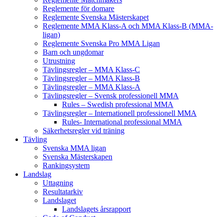
Reglemente för domare
Reglemente Svenska Mästerskapet
Reglemente MMA Klass-A och MMA Klass-B (MMA-
ligan)
Reglemente Svenska Pro MMA Ligan
Barn och ungdomar
Utrustning
Tävlingsregler – MMA Klass-C
Tävlingsregler – MMA Klass-B
Tävlingsregler – MMA Klass-A
Tävlingsregler – Svensk professionell MMA
Rules – Swedish professional MMA
Tävlingsregler – Internationell professionell MMA
Rules- International professional MMA
Säkerhetsregler vid träning
Tävling
Svenska MMA ligan
Svenska Mästerskapen
Rankingsystem
Landslag
Uttagning
Resultatarkiv
Landslaget
Landslagets årsrapport