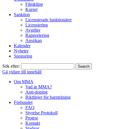
Filmklipp
Kurser
Sanktion
Licensierade funktionärer
Licensiering
Avgifter
Rapportering
Ansökan
Kalender
Nyheter
Sponsring
Sök efter:
Gå vidare till innehåll
Om MMA
Vad är MMA?
Anti-doping
Riktlinjer för barnträning
Förbundet
FAQ
Styrelse Protokoll
Protest
Kontakt
Stadgar