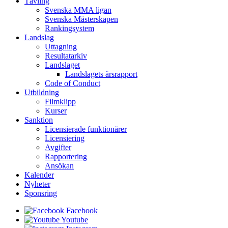
Tävling
Svenska MMA ligan
Svenska Mästerskapen
Rankingsystem
Landslag
Uttagning
Resultatarkiv
Landslaget
Landslagets årsrapport
Code of Conduct
Utbildning
Filmklipp
Kurser
Sanktion
Licensierade funktionärer
Licensiering
Avgifter
Rapportering
Ansökan
Kalender
Nyheter
Sponsring
Facebook
Youtube