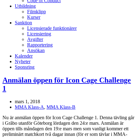
Code of Conduct
Utbildning
Filmklipp
Kurser
Sanktion
Licensierade funktionärer
Licensiering
Avgifter
Rapportering
Ansökan
Kalender
Nyheter
Sponsring
Anmälan öppen för Icon Cage Challenge
1
mars 1, 2018
MMA Klass-A
,
MMA Klass-B
Nu är anmälan öppen för Icon Cage Challenge 1. Denna tävling går
i Gråbo utanför Göteborg lördagen den 24:e mars. Anmälan är
öppen tills måndagen den 19:e mars men som vanligt kommer ett
preliminärt matchkort två dagar innan (för er som tävlar i MMA-