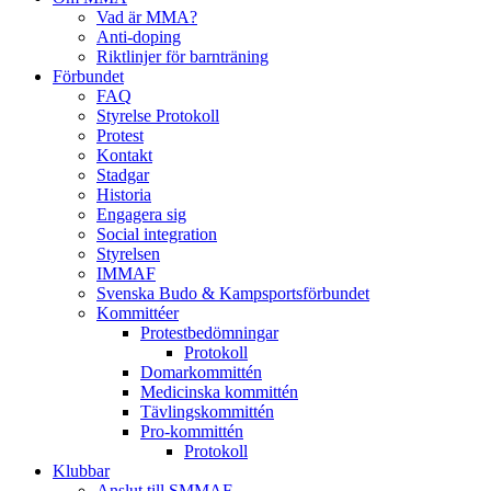
Vad är MMA?
Anti-doping
Riktlinjer för barnträning
Förbundet
FAQ
Styrelse Protokoll
Protest
Kontakt
Stadgar
Historia
Engagera sig
Social integration
Styrelsen
IMMAF
Svenska Budo & Kampsportsförbundet
Kommittéer
Protestbedömningar
Protokoll
Domarkommittén
Medicinska kommittén
Tävlingskommittén
Pro-kommittén
Protokoll
Klubbar
Anslut till SMMAF