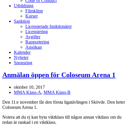
Code of Conduct
Utbildning
Filmklipp
Kurser
Sanktion
Licensierade funktionärer
Licensiering
Avgifter
Rapportering
Ansökan
Kalender
Nyheter
Sponsring
Anmälan öppen för Coloseum Arena 1
oktober 10, 2017
MMA Klass-A
,
MMA Klass-B
Den 11:e november får den första ligatävlingen i Skövde. Den heter
Coloseum Arena 1.
Notera att du ej kan byta viktklass till någon annan viktlass om du
redan är rankad i en viktklass.