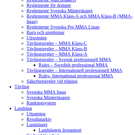
Reglemente för domare
Reglemente Svenska Mästerskapet
Reglemente MMA Klass-A och MMA Klass-B (MMA-
ligan)
Reglemente Svenska Pro MMA Ligan
Barn och ungdomar
Utrustning
Tävlingsregler – MMA Klass-C
Tävlingsregler – MMA Klass-B
Tävlingsregler – MMA Klass-A
Tävlingsregler – Svensk professionell MMA
Rules – Swedish professional MMA
Tävlingsregler – Internationell professionell MMA
Rules- International professional MMA
Säkerhetsregler vid träning
Tävling
Svenska MMA ligan
Svenska Mästerskapen
Rankingsystem
Landslag
Uttagning
Resultatarkiv
Landslaget
Landslagets årsrapport