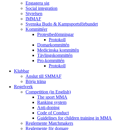
Engagera sig
Social integration
Styrelsen
IMMAF
Svenska Budo & Kampsportsförbundet
Kommittéer
Protestbedömningar
Protokoll
Domarkommittén
Medicinska kommittén
Tävlingskommittén
Pro-kommittén
Protokoll
Klubbar
Anslut till SMMAF
Börja träna
Regelverk
Competition (in English)
The sport MMA
Ranking system
Anti-doping
Code of Conduct
Guidelines for children training in MMA
Reglemente Matchmakers
Reglemente för domare