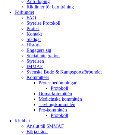
Anti-doping
Riktlinjer för barnträning
Förbundet
FAQ
Styrelse Protokoll
Protest
Kontakt
Stadgar
Historia
Engagera sig
Social integration
Styrelsen
IMMAF
Svenska Budo & Kampsportsförbundet
Kommittéer
Protestbedömningar
Protokoll
Domarkommittén
Medicinska kommittén
Tävlingskommittén
Pro-kommittén
Protokoll
Klubbar
Anslut till SMMAF
Börja träna