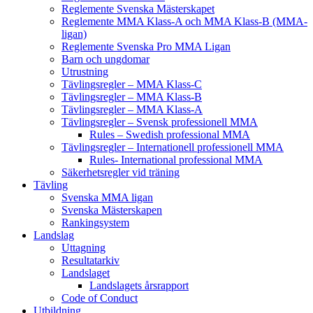
Reglemente Svenska Mästerskapet
Reglemente MMA Klass-A och MMA Klass-B (MMA-
ligan)
Reglemente Svenska Pro MMA Ligan
Barn och ungdomar
Utrustning
Tävlingsregler – MMA Klass-C
Tävlingsregler – MMA Klass-B
Tävlingsregler – MMA Klass-A
Tävlingsregler – Svensk professionell MMA
Rules – Swedish professional MMA
Tävlingsregler – Internationell professionell MMA
Rules- International professional MMA
Säkerhetsregler vid träning
Tävling
Svenska MMA ligan
Svenska Mästerskapen
Rankingsystem
Landslag
Uttagning
Resultatarkiv
Landslaget
Landslagets årsrapport
Code of Conduct
Utbildning