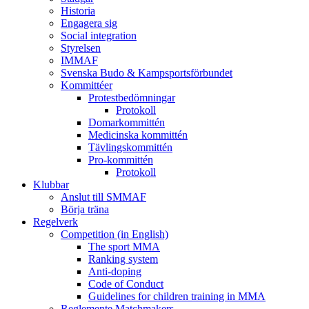
Historia
Engagera sig
Social integration
Styrelsen
IMMAF
Svenska Budo & Kampsportsförbundet
Kommittéer
Protestbedömningar
Protokoll
Domarkommittén
Medicinska kommittén
Tävlingskommittén
Pro-kommittén
Protokoll
Klubbar
Anslut till SMMAF
Börja träna
Regelverk
Competition (in English)
The sport MMA
Ranking system
Anti-doping
Code of Conduct
Guidelines for children training in MMA
Reglemente Matchmakers