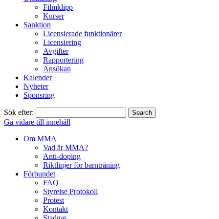
Filmklipp
Kurser
Sanktion
Licensierade funktionärer
Licensiering
Avgifter
Rapportering
Ansökan
Kalender
Nyheter
Sponsring
Sök efter:
Gå vidare till innehåll
Om MMA
Vad är MMA?
Anti-doping
Riktlinjer för barnträning
Förbundet
FAQ
Styrelse Protokoll
Protest
Kontakt
Stadgar