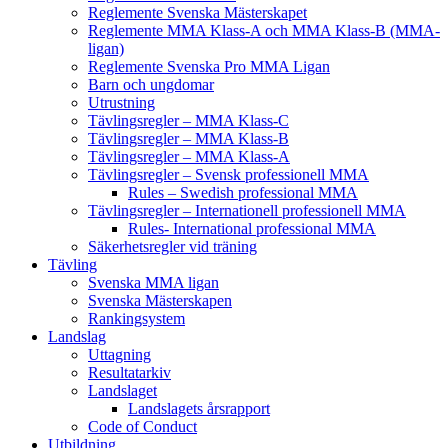
Reglemente Svenska Mästerskapet
Reglemente MMA Klass-A och MMA Klass-B (MMA-
ligan)
Reglemente Svenska Pro MMA Ligan
Barn och ungdomar
Utrustning
Tävlingsregler – MMA Klass-C
Tävlingsregler – MMA Klass-B
Tävlingsregler – MMA Klass-A
Tävlingsregler – Svensk professionell MMA
Rules – Swedish professional MMA
Tävlingsregler – Internationell professionell MMA
Rules- International professional MMA
Säkerhetsregler vid träning
Tävling
Svenska MMA ligan
Svenska Mästerskapen
Rankingsystem
Landslag
Uttagning
Resultatarkiv
Landslaget
Landslagets årsrapport
Code of Conduct
Utbildning