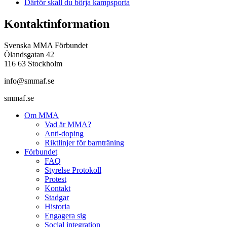
Därför skall du börja kampsporta
Kontaktinformation
Svenska MMA Förbundet
Ölandsgatan 42
116 63 Stockholm
info@smmaf.se
smmaf.se
Om MMA
Vad är MMA?
Anti-doping
Riktlinjer för barnträning
Förbundet
FAQ
Styrelse Protokoll
Protest
Kontakt
Stadgar
Historia
Engagera sig
Social integration