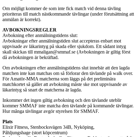
Om möjligt kommer de som inte fick match vid denna tävling
prioriteras till match nästkommande tävlingar (under förutsättning att
anmälan är korrekt).
AVBOKNINGSREGLER
Avbokning efter anmälningstidens slut:
Avbokningar efter anmälningstiden slut accepteras enbart mot
uppvisade av läkarintyg på skada eller sjukdom. Ett sådant intyg
skall skickas till mmaligan@smmaf.se (Avbokningen är giltig först
då avbokningen är bekräftad.
Om avbokningen efter anmälningstidens slut innebär att den lagda
matchen inte kan matchas om så förlorar den tävlande på walk over.
För Amatör-MMA matcherna som läggs på det preliminära
matchkortet så gäller att avbokning måste ske mot uppvisande av
läkarintyg så snart de matcherna är lagda.
Inkommer det ingen giltig avbokning och den tävlande uteblir
kommer SMMAF inte matcha den tävlande på kommande tävlingar.
Hur många tävlingar avgör styrelsen för SMMAF.
Plats
Elixir Fitness, Stenbocksvägen 34B, Nyköping,
Påhljungshage (stort köpcentrum)