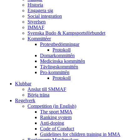
Historia
Engagera sig
Social integration
Styrelsen
IMMAF
Svenska Budo & Kampsportsförbundet
Kommittéer
Protestbedömningar
Protokoll
Domarkommittén
Medicinska kommittén
Tävlingskommittén
Pro-kommittén
Protokoll
Klubbar
Anslut till SMMAF
Börja träna
Regelverk
Competition (in English)
The sport MMA
Ranking system
Anti-doping
Code of Conduct
Guidelines for children training in MMA
Reglemente Matchmakers