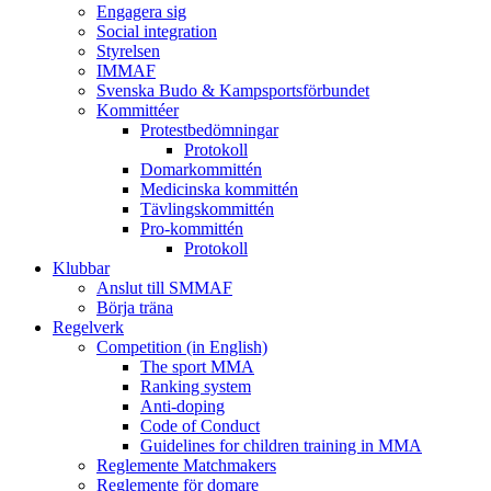
Engagera sig
Social integration
Styrelsen
IMMAF
Svenska Budo & Kampsportsförbundet
Kommittéer
Protestbedömningar
Protokoll
Domarkommittén
Medicinska kommittén
Tävlingskommittén
Pro-kommittén
Protokoll
Klubbar
Anslut till SMMAF
Börja träna
Regelverk
Competition (in English)
The sport MMA
Ranking system
Anti-doping
Code of Conduct
Guidelines for children training in MMA
Reglemente Matchmakers
Reglemente för domare