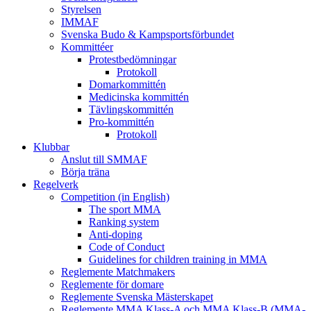
Styrelsen
IMMAF
Svenska Budo & Kampsportsförbundet
Kommittéer
Protestbedömningar
Protokoll
Domarkommittén
Medicinska kommittén
Tävlingskommittén
Pro-kommittén
Protokoll
Klubbar
Anslut till SMMAF
Börja träna
Regelverk
Competition (in English)
The sport MMA
Ranking system
Anti-doping
Code of Conduct
Guidelines for children training in MMA
Reglemente Matchmakers
Reglemente för domare
Reglemente Svenska Mästerskapet
Reglemente MMA Klass-A och MMA Klass-B (MMA-