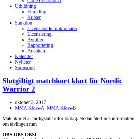
Code of Conduct
Utbildning
Filmklipp
Kurser
Sanktion
Licensierade funktionärer
Licensiering
Avgifter
Rapportering
Ansökan
Kalender
Nyheter
Sponsring
Slutgiltigt matchkort klart för Nordic
Warrior 2
oktober 3, 2017
MMA Klass-A
,
MMA Klass-B
Matchkortet är färdigställt inför lördag. Nedan återfinns information
om tävlingen mm
OBS OBS OBS!