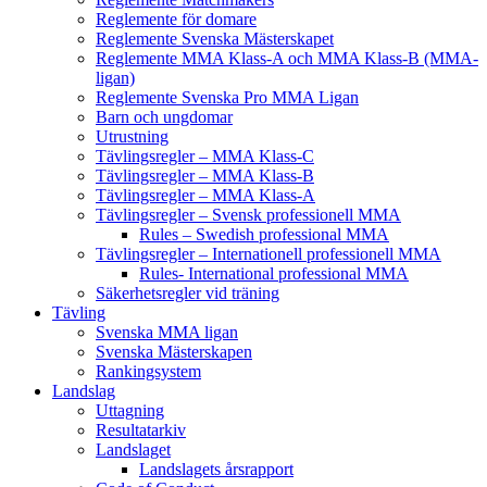
Reglemente för domare
Reglemente Svenska Mästerskapet
Reglemente MMA Klass-A och MMA Klass-B (MMA-
ligan)
Reglemente Svenska Pro MMA Ligan
Barn och ungdomar
Utrustning
Tävlingsregler – MMA Klass-C
Tävlingsregler – MMA Klass-B
Tävlingsregler – MMA Klass-A
Tävlingsregler – Svensk professionell MMA
Rules – Swedish professional MMA
Tävlingsregler – Internationell professionell MMA
Rules- International professional MMA
Säkerhetsregler vid träning
Tävling
Svenska MMA ligan
Svenska Mästerskapen
Rankingsystem
Landslag
Uttagning
Resultatarkiv
Landslaget
Landslagets årsrapport