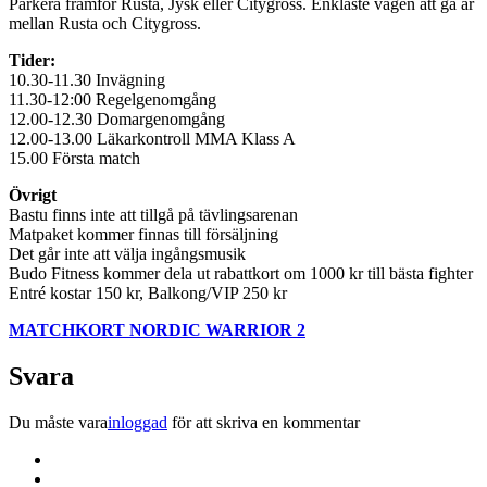
Parkera framför Rusta, Jysk eller Citygross. Enklaste vägen att gå är
mellan Rusta och Citygross.
Tider:
10.30-11.30 Invägning
11.30-12:00 Regelgenomgång
12.00-12.30 Domargenomgång
12.00-13.00 Läkarkontroll MMA Klass A
15.00 Första match
Övrigt
Bastu finns inte att tillgå på tävlingsarenan
Matpaket kommer finnas till försäljning
Det går inte att välja ingångsmusik
Budo Fitness kommer dela ut rabattkort om 1000 kr till bästa fighter
Entré kostar 150 kr, Balkong/VIP 250 kr
MATCHKORT NORDIC WARRIOR 2
Svara
Du måste vara
inloggad
för att skriva en kommentar