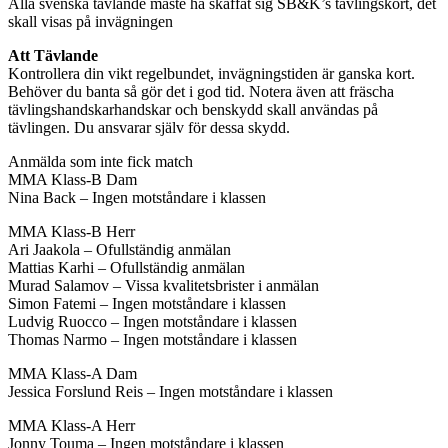
Alla svenska tävlande måste ha skaffat sig SB&K’s tävlingskort, det
skall visas på invägningen
Att Tävlande
Kontrollera din vikt regelbundet, invägningstiden är ganska kort.
Behöver du banta så gör det i god tid. Notera även att fräscha
tävlingshandskarhandskar och benskydd skall användas på
tävlingen. Du ansvarar själv för dessa skydd.
Anmälda som inte fick match
MMA Klass-B Dam
Nina Back – Ingen motståndare i klassen
MMA Klass-B Herr
Ari Jaakola – Ofullständig anmälan
Mattias Karhi – Ofullständig anmälan
Murad Salamov – Vissa kvalitetsbrister i anmälan
Simon Fatemi – Ingen motståndare i klassen
Ludvig Ruocco – Ingen motståndare i klassen
Thomas Narmo – Ingen motståndare i klassen
MMA Klass-A Dam
Jessica Forslund Reis – Ingen motståndare i klassen
MMA Klass-A Herr
Jonny Touma – Ingen motståndare i klassen