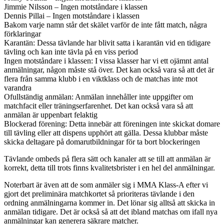
Jimmie Nilsson – Ingen motståndare i klassen
Dennis Pillai – Ingen motståndare i klassen
Bakom varje namn står det skälet varför de inte fått match, några
förklaringar
Karantän: Dessa tävlande har blivit satta i karantän vid en tidigare
tävling och kan inte tävla på en viss period
Ingen motståndare i klassen: I vissa klasser har vi ett ojämnt antal
anmälningar, någon måste stå över. Det kan också vara så att det är
flera från samma klubb i en viktklass och de matchas inte mot
varandra
Ofullständig anmälan: Anmälan innehåller inte uppgifter om
matchfacit eller träningserfarenhet. Det kan också vara så att
anmälan är uppenbart felaktig
Blockerad förening: Detta innebär att föreningen inte skickat domare
till tävling eller att dispens upphört att gälla. Dessa klubbar måste
skicka deltagare på domarutbildningar för ta bort blockeringen
Tävlande ombeds på flera sätt och kanaler att se till att anmälan är
korrekt, detta till trots finns kvalitetsbrister i en hel del anmälningar.
Noterbart är även att de som anmäler sig i MMA Klass-A efter vi
gjort det preliminära matchkortet så prioriteras tävlande i den
ordning anmälningarna kommer in. Det lönar sig alltså att skicka in
anmälan tidigare. Det är också så att det ibland matchas om ifall nya
anmälningar kan generera säkrare matcher.