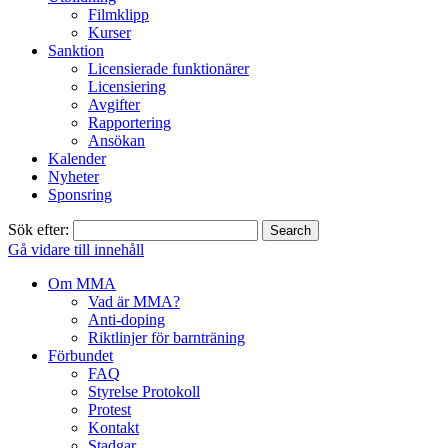
Filmklipp
Kurser
Sanktion
Licensierade funktionärer
Licensiering
Avgifter
Rapportering
Ansökan
Kalender
Nyheter
Sponsring
Sök efter:
Gå vidare till innehåll
Om MMA
Vad är MMA?
Anti-doping
Riktlinjer för barnträning
Förbundet
FAQ
Styrelse Protokoll
Protest
Kontakt
Stadgar