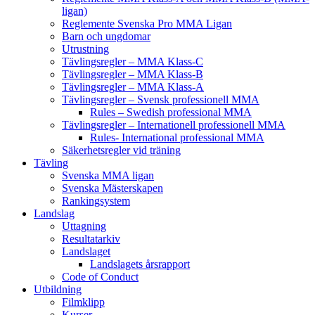
ligan)
Reglemente Svenska Pro MMA Ligan
Barn och ungdomar
Utrustning
Tävlingsregler – MMA Klass-C
Tävlingsregler – MMA Klass-B
Tävlingsregler – MMA Klass-A
Tävlingsregler – Svensk professionell MMA
Rules – Swedish professional MMA
Tävlingsregler – Internationell professionell MMA
Rules- International professional MMA
Säkerhetsregler vid träning
Tävling
Svenska MMA ligan
Svenska Mästerskapen
Rankingsystem
Landslag
Uttagning
Resultatarkiv
Landslaget
Landslagets årsrapport
Code of Conduct
Utbildning
Filmklipp
Kurser