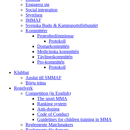
Engagera sig
Social integration
Styrelsen
IMMAF
Svenska Budo & Kampsportsförbundet
Kommittéer
Protestbedömningar
Protokoll
Domarkommittén
Medicinska kommittén
Tävlingskommittén
Pro-kommittén
Protokoll
Klubbar
Anslut till SMMAF
Börja träna
Regelverk
Competition (in English)
The sport MMA
Ranking system
Anti-doping
Code of Conduct
Guidelines for children training in MMA
Reglemente Matchmakers
Reglemente för domare