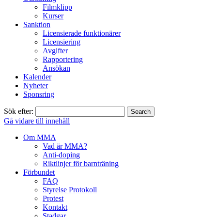
Filmklipp
Kurser
Sanktion
Licensierade funktionärer
Licensiering
Avgifter
Rapportering
Ansökan
Kalender
Nyheter
Sponsring
Sök efter:
Gå vidare till innehåll
Om MMA
Vad är MMA?
Anti-doping
Riktlinjer för barnträning
Förbundet
FAQ
Styrelse Protokoll
Protest
Kontakt
Stadgar