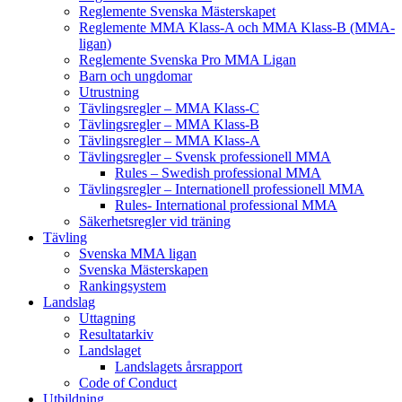
Reglemente Svenska Mästerskapet
Reglemente MMA Klass-A och MMA Klass-B (MMA-
ligan)
Reglemente Svenska Pro MMA Ligan
Barn och ungdomar
Utrustning
Tävlingsregler – MMA Klass-C
Tävlingsregler – MMA Klass-B
Tävlingsregler – MMA Klass-A
Tävlingsregler – Svensk professionell MMA
Rules – Swedish professional MMA
Tävlingsregler – Internationell professionell MMA
Rules- International professional MMA
Säkerhetsregler vid träning
Tävling
Svenska MMA ligan
Svenska Mästerskapen
Rankingsystem
Landslag
Uttagning
Resultatarkiv
Landslaget
Landslagets årsrapport
Code of Conduct
Utbildning