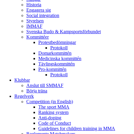
Historia
Engagera sig
Social integration
Styrelsen
IMMAF
Svenska Budo & Kampsportsförbundet
Kommittéer
Protestbedömningar
Protokoll
Domarkommittén
Medicinska kommittén
Tävlingskommittén
Pro-kommittén
Protokoll
Klubbar
Anslut till SMMAF
Börja träna
Regelverk
Competition (in English)
The sport MMA
Ranking system
Anti-doping
Code of Conduct
Guidelines for children training in MMA
Reglemente Matchmakers