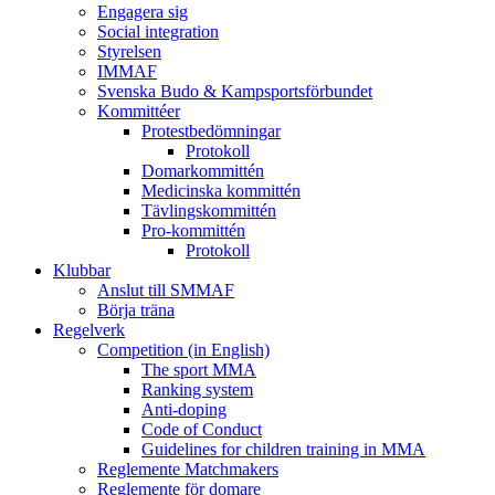
Engagera sig
Social integration
Styrelsen
IMMAF
Svenska Budo & Kampsportsförbundet
Kommittéer
Protestbedömningar
Protokoll
Domarkommittén
Medicinska kommittén
Tävlingskommittén
Pro-kommittén
Protokoll
Klubbar
Anslut till SMMAF
Börja träna
Regelverk
Competition (in English)
The sport MMA
Ranking system
Anti-doping
Code of Conduct
Guidelines for children training in MMA
Reglemente Matchmakers
Reglemente för domare