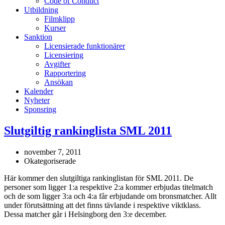
Code of Conduct
Utbildning
Filmklipp
Kurser
Sanktion
Licensierade funktionärer
Licensiering
Avgifter
Rapportering
Ansökan
Kalender
Nyheter
Sponsring
Slutgiltig rankinglista SML 2011
november 7, 2011
Okategoriserade
Här kommer den slutgiltiga rankinglistan för SML 2011. De
personer som ligger 1:a respektive 2:a kommer erbjudas titelmatch
och de som ligger 3:a och 4:a får erbjudande om bronsmatcher. Allt
under förutsättning att det finns tävlande i respektive viktklass.
Dessa matcher går i Helsingborg den 3:e december.