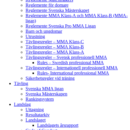
Reglemente för domare
Reglemente Svenska Mästerskapet
Reglemente MMA Klass-A och MMA Klass-B (MMA-
ligan)
Reglemente Svenska Pro MMA Ligan
Barn och ungdomar
Utrustning
Tävlingsregler – MMA Klass-C
Tävlingsregler – MMA Klass-B
Tävlingsregler – MMA Klass-A
Tävlingsregler – Svensk professionell MMA
Rules – Swedish professional MMA
Tävlingsregler – Internationell professionell MMA
Rules- International professional MMA
Säkerhetsregler vid träning
Tävling
Svenska MMA ligan
Svenska Mästerskapen
Rankingsystem
Landslag
Uttagning
Resultatarkiv
Landslaget
Landslagets årsrapport