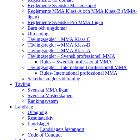
Reglemente Svenska Mästerskapet
Reglemente MMA Klass-A och MMA Klass-B (MMA-
ligan)
Reglemente Svenska Pro MMA Ligan
Barn och ungdomar
Utrustning
Tävlingsregler – MMA Klass-C
Tävlingsregler – MMA Klass-B
Tävlingsregler – MMA Klass-A
Tävlingsregler – Svensk professionell MMA
Rules – Swedish professional MMA
Tävlingsregler – Internationell professionell MMA
Rules- International professional MMA
Säkerhetsregler vid träning
Tävling
Svenska MMA ligan
Svenska Mästerskapen
Rankingsystem
Landslag
Uttagning
Resultatarkiv
Landslaget
Landslagets årsrapport
Code of Conduct