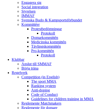
Engagera sig
Social integration
Styrelsen
IMMAF
Svenska Budo & Kampsportsförbundet
Kommittéer
Protestbedömningar
Protokoll
Domarkommittén
Medicinska kommittén
Tävlingskommittén
Pro-kommittén
Protokoll
Klubbar
Anslut till SMMAF
Börja träna
Regelverk
Competition (in English)
The sport MMA
Ranking system
Anti-doping
Code of Conduct
Guidelines for children training in MMA
Reglemente Matchmakers
Reglemente för domare