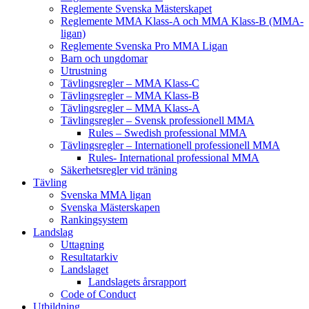
Reglemente Svenska Mästerskapet
Reglemente MMA Klass-A och MMA Klass-B (MMA-
ligan)
Reglemente Svenska Pro MMA Ligan
Barn och ungdomar
Utrustning
Tävlingsregler – MMA Klass-C
Tävlingsregler – MMA Klass-B
Tävlingsregler – MMA Klass-A
Tävlingsregler – Svensk professionell MMA
Rules – Swedish professional MMA
Tävlingsregler – Internationell professionell MMA
Rules- International professional MMA
Säkerhetsregler vid träning
Tävling
Svenska MMA ligan
Svenska Mästerskapen
Rankingsystem
Landslag
Uttagning
Resultatarkiv
Landslaget
Landslagets årsrapport
Code of Conduct
Utbildning