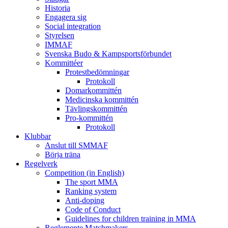
Historia
Engagera sig
Social integration
Styrelsen
IMMAF
Svenska Budo & Kampsportsförbundet
Kommittéer
Protestbedömningar
Protokoll
Domarkommittén
Medicinska kommittén
Tävlingskommittén
Pro-kommittén
Protokoll
Klubbar
Anslut till SMMAF
Börja träna
Regelverk
Competition (in English)
The sport MMA
Ranking system
Anti-doping
Code of Conduct
Guidelines for children training in MMA
Reglemente Matchmakers