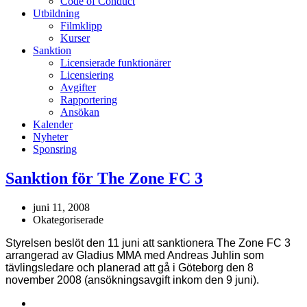
Code of Conduct
Utbildning
Filmklipp
Kurser
Sanktion
Licensierade funktionärer
Licensiering
Avgifter
Rapportering
Ansökan
Kalender
Nyheter
Sponsring
Sanktion för The Zone FC 3
juni 11, 2008
Okategoriserade
Styrelsen beslöt den 11 juni att sanktionera The Zone FC 3
arrangerad av Gladius MMA med Andreas Juhlin som
tävlingsledare och planerad att gå i Göteborg den 8
november 2008 (ansökningsavgift inkom den 9 juni).