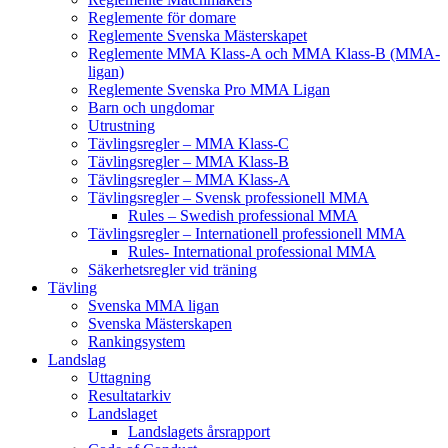
Reglemente för domare
Reglemente Svenska Mästerskapet
Reglemente MMA Klass-A och MMA Klass-B (MMA-
ligan)
Reglemente Svenska Pro MMA Ligan
Barn och ungdomar
Utrustning
Tävlingsregler – MMA Klass-C
Tävlingsregler – MMA Klass-B
Tävlingsregler – MMA Klass-A
Tävlingsregler – Svensk professionell MMA
Rules – Swedish professional MMA
Tävlingsregler – Internationell professionell MMA
Rules- International professional MMA
Säkerhetsregler vid träning
Tävling
Svenska MMA ligan
Svenska Mästerskapen
Rankingsystem
Landslag
Uttagning
Resultatarkiv
Landslaget
Landslagets årsrapport