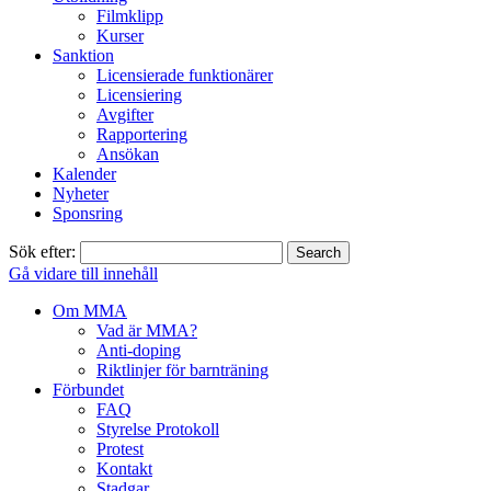
Filmklipp
Kurser
Sanktion
Licensierade funktionärer
Licensiering
Avgifter
Rapportering
Ansökan
Kalender
Nyheter
Sponsring
Sök efter:
Gå vidare till innehåll
Om MMA
Vad är MMA?
Anti-doping
Riktlinjer för barnträning
Förbundet
FAQ
Styrelse Protokoll
Protest
Kontakt
Stadgar