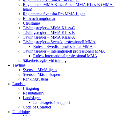
Reglemente MMA Klass-A och MMA Klass-B (MMA-
ligan)
Reglemente Svenska Pro MMA Ligan
Barn och ungdomar
Utrustning
Tävlingsregler – MMA Klass-C
Tävlingsregler – MMA Klass-B
Tävlingsregler – MMA Klass-A
Tävlingsregler – Svensk professionell MMA
Rules – Swedish professional MMA
Tävlingsregler – Internationell professionell MMA
Rules- International professional MMA
Säkerhetsregler vid träning
Tävling
Svenska MMA ligan
Svenska Mästerskapen
Rankingsystem
Landslag
Uttagning
Resultatarkiv
Landslaget
Landslagets årsrapport
Code of Conduct
Utbildning