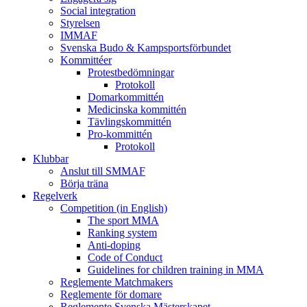
Social integration
Styrelsen
IMMAF
Svenska Budo & Kampsportsförbundet
Kommittéer
Protestbedömningar
Protokoll
Domarkommittén
Medicinska kommittén
Tävlingskommittén
Pro-kommittén
Protokoll
Klubbar
Anslut till SMMAF
Börja träna
Regelverk
Competition (in English)
The sport MMA
Ranking system
Anti-doping
Code of Conduct
Guidelines for children training in MMA
Reglemente Matchmakers
Reglemente för domare
Reglemente Svenska Mästerskapet