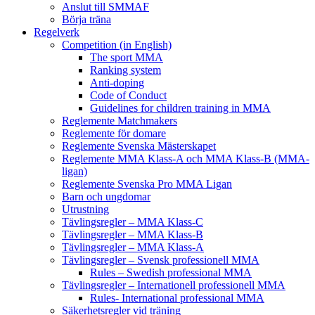
Anslut till SMMAF
Börja träna
Regelverk
Competition (in English)
The sport MMA
Ranking system
Anti-doping
Code of Conduct
Guidelines for children training in MMA
Reglemente Matchmakers
Reglemente för domare
Reglemente Svenska Mästerskapet
Reglemente MMA Klass-A och MMA Klass-B (MMA-
ligan)
Reglemente Svenska Pro MMA Ligan
Barn och ungdomar
Utrustning
Tävlingsregler – MMA Klass-C
Tävlingsregler – MMA Klass-B
Tävlingsregler – MMA Klass-A
Tävlingsregler – Svensk professionell MMA
Rules – Swedish professional MMA
Tävlingsregler – Internationell professionell MMA
Rules- International professional MMA
Säkerhetsregler vid träning