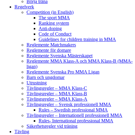
Börja träna
Regelverk
Competition (in English)
The sport MMA
Ranking system
Anti-doping
Code of Conduct
Guidelines for children training in MMA
Reglemente Matchmakers
Reglemente för domare
Reglemente Svenska Mästerskapet
Reglemente MMA Klass-A och MMA Klass-B (MMA-
ligan)
Reglemente Svenska Pro MMA Ligan
Barn och ungdomar
Utrustning
Tävlingsregler – MMA Klass-C
Tävlingsregler – MMA Klass-B
Tävlingsregler – MMA Klass-A
Tävlingsregler – Svensk professionell MMA
Rules – Swedish professional MMA
Tävlingsregler – Internationell professionell MMA
Rules- International professional MMA
Säkerhetsregler vid träning
Tävling