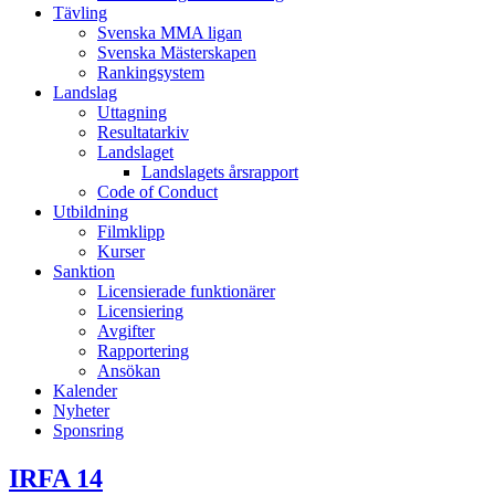
Tävling
Svenska MMA ligan
Svenska Mästerskapen
Rankingsystem
Landslag
Uttagning
Resultatarkiv
Landslaget
Landslagets årsrapport
Code of Conduct
Utbildning
Filmklipp
Kurser
Sanktion
Licensierade funktionärer
Licensiering
Avgifter
Rapportering
Ansökan
Kalender
Nyheter
Sponsring
IRFA 14