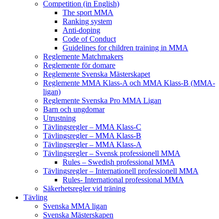
Competition (in English)
The sport MMA
Ranking system
Anti-doping
Code of Conduct
Guidelines for children training in MMA
Reglemente Matchmakers
Reglemente för domare
Reglemente Svenska Mästerskapet
Reglemente MMA Klass-A och MMA Klass-B (MMA-
ligan)
Reglemente Svenska Pro MMA Ligan
Barn och ungdomar
Utrustning
Tävlingsregler – MMA Klass-C
Tävlingsregler – MMA Klass-B
Tävlingsregler – MMA Klass-A
Tävlingsregler – Svensk professionell MMA
Rules – Swedish professional MMA
Tävlingsregler – Internationell professionell MMA
Rules- International professional MMA
Säkerhetsregler vid träning
Tävling
Svenska MMA ligan
Svenska Mästerskapen