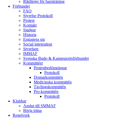
Riktlinjer för barnträning
Förbundet
FAQ
Styrelse Protokoll
Protest
Kontakt
Stadgar
Historia
Engagera sig
Social integration
Styrelsen
IMMAF
Svenska Budo & Kampsportsförbundet
Kommittéer
Protestbedömningar
Protokoll
Domarkommittén
Medicinska kommittén
Tävlingskommittén
Pro-kommittén
Protokoll
Klubbar
Anslut till SMMAF
Börja träna
Regelverk