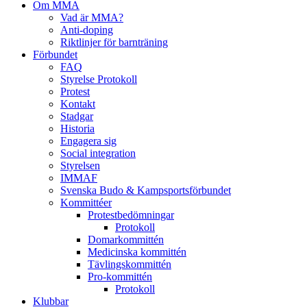
Om MMA
Vad är MMA?
Anti-doping
Riktlinjer för barnträning
Förbundet
FAQ
Styrelse Protokoll
Protest
Kontakt
Stadgar
Historia
Engagera sig
Social integration
Styrelsen
IMMAF
Svenska Budo & Kampsportsförbundet
Kommittéer
Protestbedömningar
Protokoll
Domarkommittén
Medicinska kommittén
Tävlingskommittén
Pro-kommittén
Protokoll
Klubbar