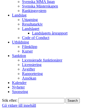
Svenska MMA ligan
Svenska Mästerskapen
Rankingsystem
Landslag
Uttagning
Resultatarkiv
Landslaget
Landslagets årsrapport
Code of Conduct
Utbildning
Filmklipp
Kurser
Sanktion
Licensierade funktionärer
Licensiering
Avgifter
Rapportering
Ansökan
Kalender
Nyheter
Sponsring
Sök efter:
Gå vidare till innehåll