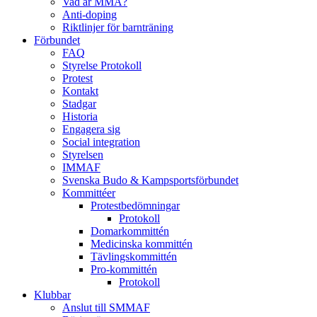
Vad är MMA?
Anti-doping
Riktlinjer för barnträning
Förbundet
FAQ
Styrelse Protokoll
Protest
Kontakt
Stadgar
Historia
Engagera sig
Social integration
Styrelsen
IMMAF
Svenska Budo & Kampsportsförbundet
Kommittéer
Protestbedömningar
Protokoll
Domarkommittén
Medicinska kommittén
Tävlingskommittén
Pro-kommittén
Protokoll
Klubbar
Anslut till SMMAF