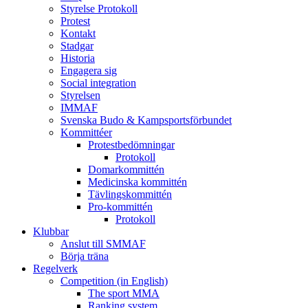
Styrelse Protokoll
Protest
Kontakt
Stadgar
Historia
Engagera sig
Social integration
Styrelsen
IMMAF
Svenska Budo & Kampsportsförbundet
Kommittéer
Protestbedömningar
Protokoll
Domarkommittén
Medicinska kommittén
Tävlingskommittén
Pro-kommittén
Protokoll
Klubbar
Anslut till SMMAF
Börja träna
Regelverk
Competition (in English)
The sport MMA
Ranking system