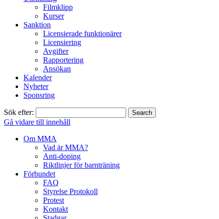
Filmklipp
Kurser
Sanktion
Licensierade funktionärer
Licensiering
Avgifter
Rapportering
Ansökan
Kalender
Nyheter
Sponsring
Sök efter:
Gå vidare till innehåll
Om MMA
Vad är MMA?
Anti-doping
Riktlinjer för barnträning
Förbundet
FAQ
Styrelse Protokoll
Protest
Kontakt
Stadgar