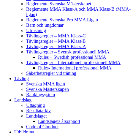
Reglemente Svenska Mästerskapet
Reglemente MMA Klass-A och MMA Klass-B (MMA-
ligan)
Reglemente Svenska Pro MMA Ligan
Barn och ungdomar
Utrustning
Tävlingsregler – MMA Klass-C
Tävlingsregler – MMA Klass-B
Tävlingsregler – MMA Klass-A
Tävlingsregler – Svensk professionell MMA
Rules – Swedish professional MMA
Tävlingsregler – Internationell professionell MMA
Rules- International professional MMA
Säkerhetsregler vid träning
Tävling
Svenska MMA ligan
Svenska Mästerskapen
Rankingsystem
Landslag
Uttagning
Resultatarkiv
Landslaget
Landslagets årsrapport
Code of Conduct
Utbildning