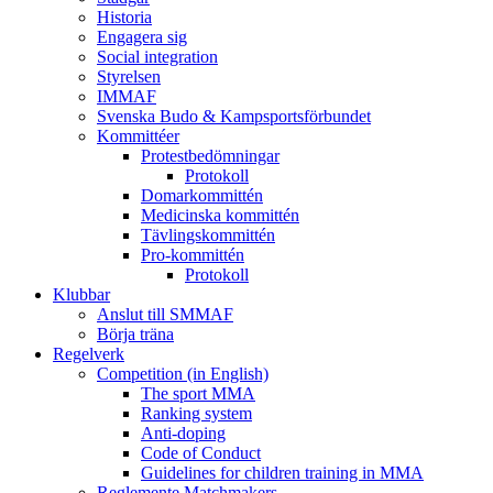
Historia
Engagera sig
Social integration
Styrelsen
IMMAF
Svenska Budo & Kampsportsförbundet
Kommittéer
Protestbedömningar
Protokoll
Domarkommittén
Medicinska kommittén
Tävlingskommittén
Pro-kommittén
Protokoll
Klubbar
Anslut till SMMAF
Börja träna
Regelverk
Competition (in English)
The sport MMA
Ranking system
Anti-doping
Code of Conduct
Guidelines for children training in MMA
Reglemente Matchmakers