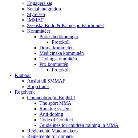
Engagera sig
Social integration
Styrelsen
IMMAF
Svenska Budo & Kampsportsförbundet
Kommittéer
Protestbedömningar
Protokoll
Domarkommittén
Medicinska kommittén
Tävlingskommittén
Pro-kommittén
Protokoll
Klubbar
Anslut till SMMAF
Börja träna
Regelverk
Competition (in English)
The sport MMA
Ranking system
Anti-doping
Code of Conduct
Guidelines for children training in MMA
Reglemente Matchmakers
Reglemente för domare