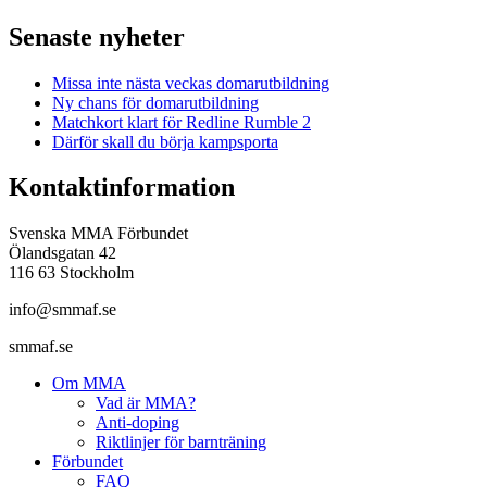
Senaste nyheter
Missa inte nästa veckas domarutbildning
Ny chans för domarutbildning
Matchkort klart för Redline Rumble 2
Därför skall du börja kampsporta
Kontaktinformation
Svenska MMA Förbundet
Ölandsgatan 42
116 63 Stockholm
info@smmaf.se
smmaf.se
Om MMA
Vad är MMA?
Anti-doping
Riktlinjer för barnträning
Förbundet
FAQ