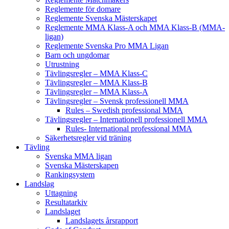
Reglemente för domare
Reglemente Svenska Mästerskapet
Reglemente MMA Klass-A och MMA Klass-B (MMA-
ligan)
Reglemente Svenska Pro MMA Ligan
Barn och ungdomar
Utrustning
Tävlingsregler – MMA Klass-C
Tävlingsregler – MMA Klass-B
Tävlingsregler – MMA Klass-A
Tävlingsregler – Svensk professionell MMA
Rules – Swedish professional MMA
Tävlingsregler – Internationell professionell MMA
Rules- International professional MMA
Säkerhetsregler vid träning
Tävling
Svenska MMA ligan
Svenska Mästerskapen
Rankingsystem
Landslag
Uttagning
Resultatarkiv
Landslaget
Landslagets årsrapport