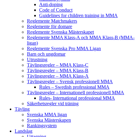
Anti-doping
Code of Conduct
Guidelines for children training in MMA
Reglemente Matchmakers
Reglemente för domare
Reglemente Svenska Mästerskapet
Reglemente MMA Klass-A och MMA Klass-B (MMA-
ligan)
Reglemente Svenska Pro MMA Ligan
Barn och ungdomar
Utrustning
Tävlingsregler – MMA Klass-C
Tävlingsregler – MMA Klass-B
Tävlingsregler – MMA Klass-A
Tävlingsregler – Svensk professionell MMA
Rules – Swedish professional MMA
Tävlingsregler – Internationell professionell MMA
Rules- International professional MMA
Säkerhetsregler vid träning
Tävling
Svenska MMA ligan
Svenska Mästerskapen
Rankingsystem
Landslag
Uttagning