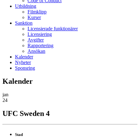
Code of Conduct
Utbildning
Filmklipp
Kurser
Sanktion
Licensierade funktionärer
Licensiering
Avgifter
Rapportering
Ansökan
Kalender
Nyheter
Sponsring
Kalender
jan
24
UFC Sweden 4
Stad