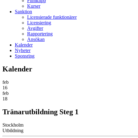
Filmklipp
Kurser
Sanktion
Licensierade funktionärer
Licensiering
Avgifter
Rapportering
Ansökan
Kalender
Nyheter
Sponsring
Kalender
feb
16
feb
18
Tränarutbildning Steg 1
Stockholm
Utbildning