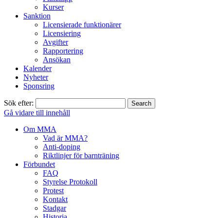
Kurser
Sanktion
Licensierade funktionärer
Licensiering
Avgifter
Rapportering
Ansökan
Kalender
Nyheter
Sponsring
Sök efter:
Gå vidare till innehåll
Om MMA
Vad är MMA?
Anti-doping
Riktlinjer för barnträning
Förbundet
FAQ
Styrelse Protokoll
Protest
Kontakt
Stadgar
Historia