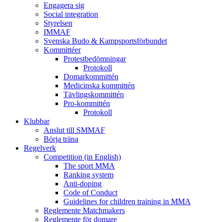
Engagera sig
Social integration
Styrelsen
IMMAF
Svenska Budo & Kampsportsförbundet
Kommittéer
Protestbedömningar
Protokoll
Domarkommittén
Medicinska kommittén
Tävlingskommittén
Pro-kommittén
Protokoll
Klubbar
Anslut till SMMAF
Börja träna
Regelverk
Competition (in English)
The sport MMA
Ranking system
Anti-doping
Code of Conduct
Guidelines for children training in MMA
Reglemente Matchmakers
Reglemente för domare