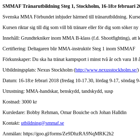
SMMAF Tränarutbildning Steg 1, Stockholm, 16-18:e februari 2
Svenska MMA Förbundet inbjuder härmed till tränarutbildning. Kursen 
Kursen riktar sig till dig som vill bli tränare eller för dig som söker ny 
Innehåll: Grundtekniker inom MMA B-klass (f.d. Shootfighting), att le
Certifiering: Deltagaren blir MMA-instruktör Steg 1 inom SMMAF
Förkunskaper: Du ska ha tränat kampsport i minst två år och vara 18 å
Utbildningsplats: Nexus Stockholm (
http://www.nexusstockholm.se/
)
Datum: 16-18:e febrari 2018 (fredag 10-17.30, lördag 9-17, söndag 9
Utrustning: MMA-handskar, benskydd, tandskydd, susp
Kostnad: 3000 kr
Kursledare: Bobby Rehman, Omar Bouiche och Johan Halldin
Kontakt:
utbildning@smmaf.se
Anmälan: https://goo.gl/forms/Ze9DhzRA9NqMRK2h2