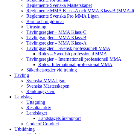
Reglemente Svenska Mästerskapet
Reglemente MMA Klass-A och MMA Klass-B (MMA-li
Reglemente Svenska Pro MMA Ligan
Barn och ungdomar
Utrustning
Tävlingsregler – MMA Klass-C
Tävlingsregler – MMA Klass-B
Tävlingsregler – MMA Klass-A
Tävlingsregler – Svensk professionell MMA
Rules – Swedish professional MMA
Tävlingsregler – Internationell professionell MMA
Rules- International professional MMA
Säkerhetsregler vid träning
Tävling
Svenska MMA ligan
Svenska Mästerskapen
Rankingsystem
Landslag
Uttagning
Resultatarkiv
Landslaget
Landslagets årsrapport
Code of Conduct
Utbildning