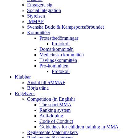
Engagera sig
Social integration
Styrelsen
IMMAF
Svenska Budo & Kampsportsförbundet
Kommittéer
Protestbedömningar
Protokoll
Domarkommittén
Medicinska kommittén
Tävlingskommittén
Pro-kommittén
Protokoll
Klubbar
Anslut till SMMAF
Börja träna
Regelverk
Competition (in English)
The sport MMA
Ranking system
Anti-doping
Code of Conduct
Guidelines for children training in MMA
Reglemente Matchmakers
Reglemente för domare