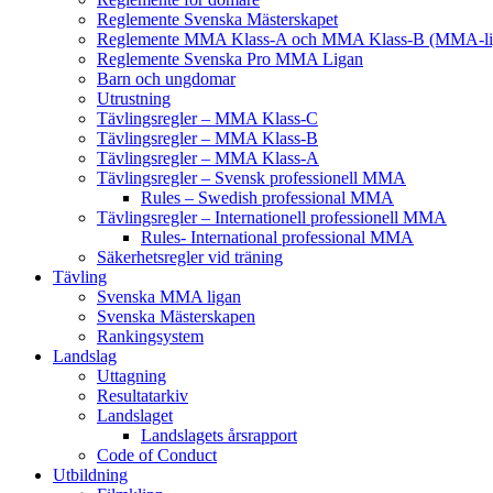
Reglemente Svenska Mästerskapet
Reglemente MMA Klass-A och MMA Klass-B (MMA-li
Reglemente Svenska Pro MMA Ligan
Barn och ungdomar
Utrustning
Tävlingsregler – MMA Klass-C
Tävlingsregler – MMA Klass-B
Tävlingsregler – MMA Klass-A
Tävlingsregler – Svensk professionell MMA
Rules – Swedish professional MMA
Tävlingsregler – Internationell professionell MMA
Rules- International professional MMA
Säkerhetsregler vid träning
Tävling
Svenska MMA ligan
Svenska Mästerskapen
Rankingsystem
Landslag
Uttagning
Resultatarkiv
Landslaget
Landslagets årsrapport
Code of Conduct
Utbildning