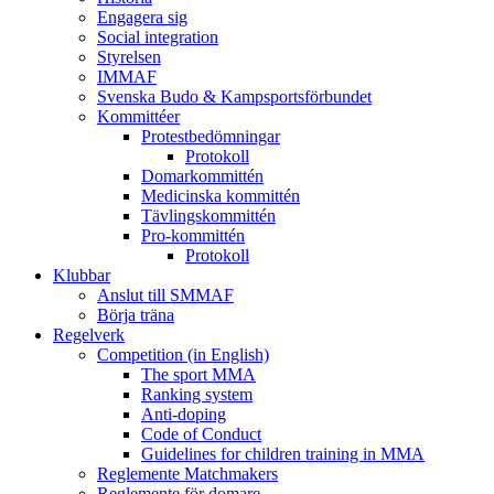
Engagera sig
Social integration
Styrelsen
IMMAF
Svenska Budo & Kampsportsförbundet
Kommittéer
Protestbedömningar
Protokoll
Domarkommittén
Medicinska kommittén
Tävlingskommittén
Pro-kommittén
Protokoll
Klubbar
Anslut till SMMAF
Börja träna
Regelverk
Competition (in English)
The sport MMA
Ranking system
Anti-doping
Code of Conduct
Guidelines for children training in MMA
Reglemente Matchmakers
Reglemente för domare