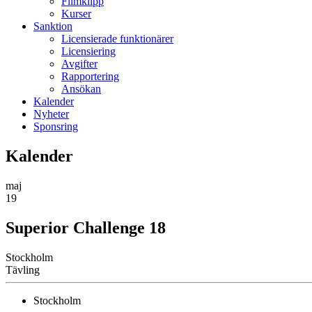
Filmklipp
Kurser
Sanktion
Licensierade funktionärer
Licensiering
Avgifter
Rapportering
Ansökan
Kalender
Nyheter
Sponsring
Kalender
maj
19
Superior Challenge 18
Stockholm
Tävling
Stockholm