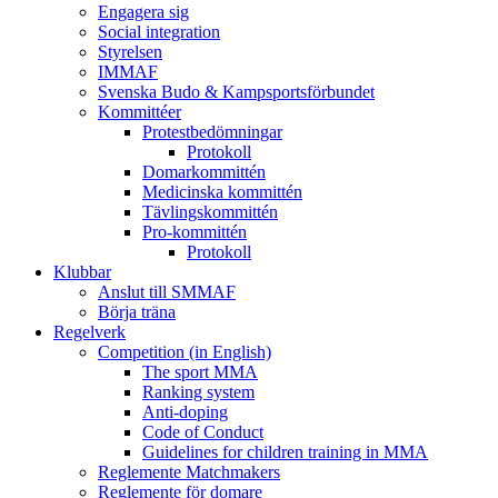
Engagera sig
Social integration
Styrelsen
IMMAF
Svenska Budo & Kampsportsförbundet
Kommittéer
Protestbedömningar
Protokoll
Domarkommittén
Medicinska kommittén
Tävlingskommittén
Pro-kommittén
Protokoll
Klubbar
Anslut till SMMAF
Börja träna
Regelverk
Competition (in English)
The sport MMA
Ranking system
Anti-doping
Code of Conduct
Guidelines for children training in MMA
Reglemente Matchmakers
Reglemente för domare