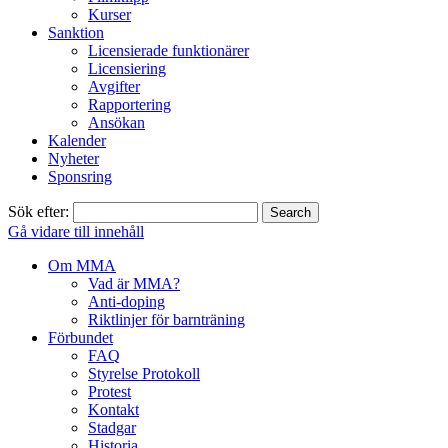
Kurser
Sanktion
Licensierade funktionärer
Licensiering
Avgifter
Rapportering
Ansökan
Kalender
Nyheter
Sponsring
Sök efter:
Gå vidare till innehåll
Om MMA
Vad är MMA?
Anti-doping
Riktlinjer för barnträning
Förbundet
FAQ
Styrelse Protokoll
Protest
Kontakt
Stadgar
Historia