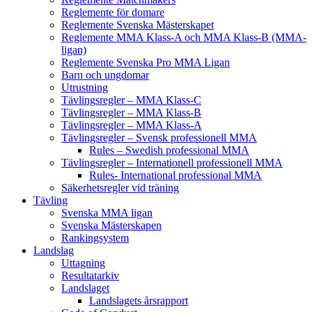
Reglemente för domare
Reglemente Svenska Mästerskapet
Reglemente MMA Klass-A och MMA Klass-B (MMA-
ligan)
Reglemente Svenska Pro MMA Ligan
Barn och ungdomar
Utrustning
Tävlingsregler – MMA Klass-C
Tävlingsregler – MMA Klass-B
Tävlingsregler – MMA Klass-A
Tävlingsregler – Svensk professionell MMA
Rules – Swedish professional MMA
Tävlingsregler – Internationell professionell MMA
Rules- International professional MMA
Säkerhetsregler vid träning
Tävling
Svenska MMA ligan
Svenska Mästerskapen
Rankingsystem
Landslag
Uttagning
Resultatarkiv
Landslaget
Landslagets årsrapport