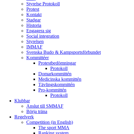
Styrelse Protokoll
Protest
Kontakt
Stadgar
Historia
Engagera sig
Social integration
Styrelsen
IMMAF
Svenska Budo & Kampsportsförbundet
Kommittéer
Protestbedömningar
Protokoll
Domarkommittén
Medicinska kommittén
Tävlingskommittén
Pro-kommittén
Protokoll
Klubbar
Anslut till SMMAF
Börja träna
Regelverk
Competition (in English)
The sport MMA
Ranking system