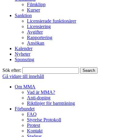
Filmklipp
Kurser
Sanktion
Licensierade funktionärer
Licensiering
Avgifter
Rapportering
Ansökan
Kalender
Nyheter
Sponsring
Sök efter:
Gå vidare till innehåll
Om MMA
Vad är MMA?
Anti-doping
Riktlinjer för barnträning
Förbundet
FAQ
Styrelse Protokoll
Protest
Kontakt
Stadgar