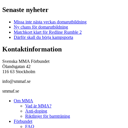
Senaste nyheter
Missa inte nästa veckas domarutbildning
Ny chans för domarutbildning
Matchkort klart för Redline Rumble 2
Därför skall du börja kampsporta
Kontaktinformation
Svenska MMA Förbundet
Ölandsgatan 42
116 63 Stockholm
info@smmaf.se
smmaf.se
Om MMA
Vad är MMA?
Anti-doping
Riktlinjer för barnträning
Förbundet
FAQ