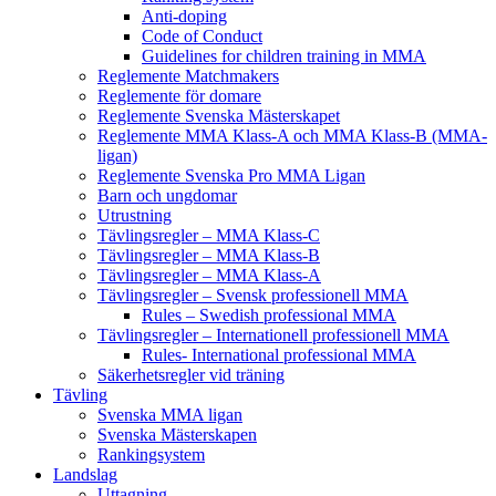
Anti-doping
Code of Conduct
Guidelines for children training in MMA
Reglemente Matchmakers
Reglemente för domare
Reglemente Svenska Mästerskapet
Reglemente MMA Klass-A och MMA Klass-B (MMA-
ligan)
Reglemente Svenska Pro MMA Ligan
Barn och ungdomar
Utrustning
Tävlingsregler – MMA Klass-C
Tävlingsregler – MMA Klass-B
Tävlingsregler – MMA Klass-A
Tävlingsregler – Svensk professionell MMA
Rules – Swedish professional MMA
Tävlingsregler – Internationell professionell MMA
Rules- International professional MMA
Säkerhetsregler vid träning
Tävling
Svenska MMA ligan
Svenska Mästerskapen
Rankingsystem
Landslag
Uttagning