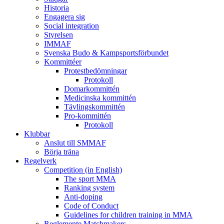
Historia
Engagera sig
Social integration
Styrelsen
IMMAF
Svenska Budo & Kampsportsförbundet
Kommittéer
Protestbedömningar
Protokoll
Domarkommittén
Medicinska kommittén
Tävlingskommittén
Pro-kommittén
Protokoll
Klubbar
Anslut till SMMAF
Börja träna
Regelverk
Competition (in English)
The sport MMA
Ranking system
Anti-doping
Code of Conduct
Guidelines for children training in MMA
Reglemente Matchmakers