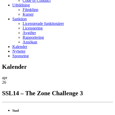
Code of Conduct
Utbildning
Filmklipp
Kurser
Sanktion
Licensierade funktionärer
Licensiering
Avgifter
Rapportering
Ansökan
Kalender
Nyheter
Sponsring
Kalender
apr
26
SSL14 – The Zone Challenge 3
Stad