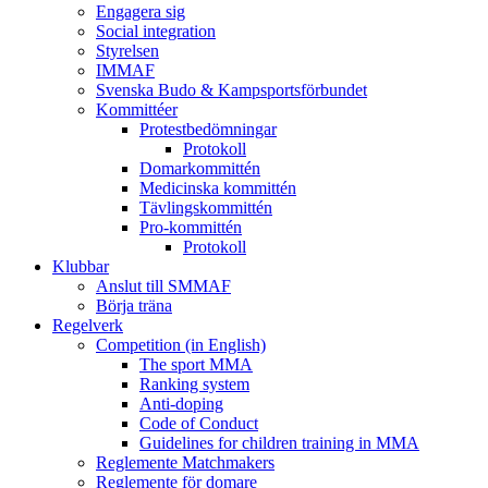
Engagera sig
Social integration
Styrelsen
IMMAF
Svenska Budo & Kampsportsförbundet
Kommittéer
Protestbedömningar
Protokoll
Domarkommittén
Medicinska kommittén
Tävlingskommittén
Pro-kommittén
Protokoll
Klubbar
Anslut till SMMAF
Börja träna
Regelverk
Competition (in English)
The sport MMA
Ranking system
Anti-doping
Code of Conduct
Guidelines for children training in MMA
Reglemente Matchmakers
Reglemente för domare