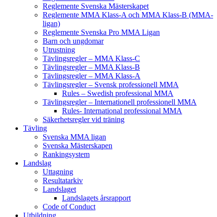
Reglemente Svenska Mästerskapet
Reglemente MMA Klass-A och MMA Klass-B (MMA-
ligan)
Reglemente Svenska Pro MMA Ligan
Barn och ungdomar
Utrustning
Tävlingsregler – MMA Klass-C
Tävlingsregler – MMA Klass-B
Tävlingsregler – MMA Klass-A
Tävlingsregler – Svensk professionell MMA
Rules – Swedish professional MMA
Tävlingsregler – Internationell professionell MMA
Rules- International professional MMA
Säkerhetsregler vid träning
Tävling
Svenska MMA ligan
Svenska Mästerskapen
Rankingsystem
Landslag
Uttagning
Resultatarkiv
Landslaget
Landslagets årsrapport
Code of Conduct
Utbildning