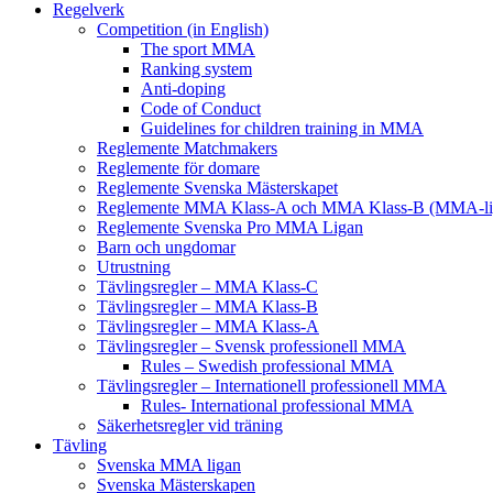
Regelverk
Competition (in English)
The sport MMA
Ranking system
Anti-doping
Code of Conduct
Guidelines for children training in MMA
Reglemente Matchmakers
Reglemente för domare
Reglemente Svenska Mästerskapet
Reglemente MMA Klass-A och MMA Klass-B (MMA-li
Reglemente Svenska Pro MMA Ligan
Barn och ungdomar
Utrustning
Tävlingsregler – MMA Klass-C
Tävlingsregler – MMA Klass-B
Tävlingsregler – MMA Klass-A
Tävlingsregler – Svensk professionell MMA
Rules – Swedish professional MMA
Tävlingsregler – Internationell professionell MMA
Rules- International professional MMA
Säkerhetsregler vid träning
Tävling
Svenska MMA ligan
Svenska Mästerskapen