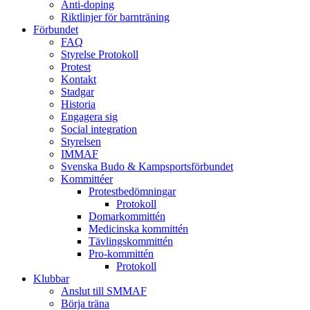
Anti-doping
Riktlinjer för barnträning
Förbundet
FAQ
Styrelse Protokoll
Protest
Kontakt
Stadgar
Historia
Engagera sig
Social integration
Styrelsen
IMMAF
Svenska Budo & Kampsportsförbundet
Kommittéer
Protestbedömningar
Protokoll
Domarkommittén
Medicinska kommittén
Tävlingskommittén
Pro-kommittén
Protokoll
Klubbar
Anslut till SMMAF
Börja träna