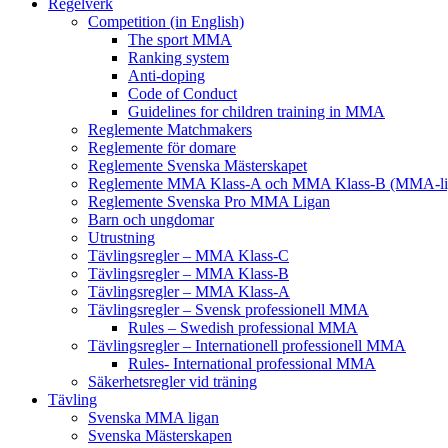
Regelverk
Competition (in English)
The sport MMA
Ranking system
Anti-doping
Code of Conduct
Guidelines for children training in MMA
Reglemente Matchmakers
Reglemente för domare
Reglemente Svenska Mästerskapet
Reglemente MMA Klass-A och MMA Klass-B (MMA-li
Reglemente Svenska Pro MMA Ligan
Barn och ungdomar
Utrustning
Tävlingsregler – MMA Klass-C
Tävlingsregler – MMA Klass-B
Tävlingsregler – MMA Klass-A
Tävlingsregler – Svensk professionell MMA
Rules – Swedish professional MMA
Tävlingsregler – Internationell professionell MMA
Rules- International professional MMA
Säkerhetsregler vid träning
Tävling
Svenska MMA ligan
Svenska Mästerskapen