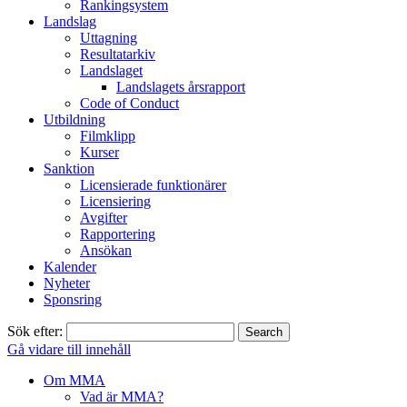
Rankingsystem
Landslag
Uttagning
Resultatarkiv
Landslaget
Landslagets årsrapport
Code of Conduct
Utbildning
Filmklipp
Kurser
Sanktion
Licensierade funktionärer
Licensiering
Avgifter
Rapportering
Ansökan
Kalender
Nyheter
Sponsring
Sök efter:
Gå vidare till innehåll
Om MMA
Vad är MMA?