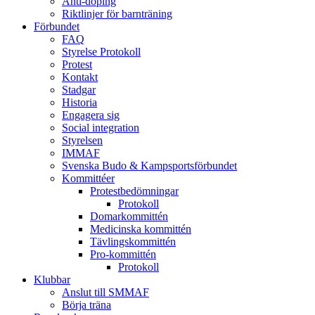
Anti-doping
Riktlinjer för barnträning
Förbundet
FAQ
Styrelse Protokoll
Protest
Kontakt
Stadgar
Historia
Engagera sig
Social integration
Styrelsen
IMMAF
Svenska Budo & Kampsportsförbundet
Kommittéer
Protestbedömningar
Protokoll
Domarkommittén
Medicinska kommittén
Tävlingskommittén
Pro-kommittén
Protokoll
Klubbar
Anslut till SMMAF
Börja träna