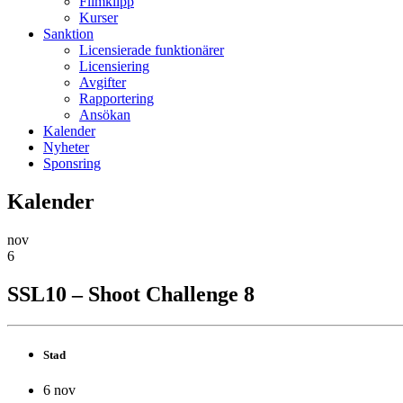
Filmklipp
Kurser
Sanktion
Licensierade funktionärer
Licensiering
Avgifter
Rapportering
Ansökan
Kalender
Nyheter
Sponsring
Kalender
nov
6
SSL10 – Shoot Challenge 8
Stad
6 nov