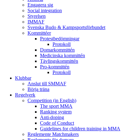
Engagera sig
Social integration
Styrelsen
IMMAF
Svenska Budo & Kampsportsförbundet
Kommittéer
Protestbedömningar
Protokoll
Domarkommittén
Medicinska kommittén
Tävlingskommittén
Pro-kommittén
Protokoll
Klubbar
Anslut till SMMAF
Börja träna
Regelverk
Competition (in English)
The sport MMA
Ranking system
Anti-doping
Code of Conduct
Guidelines for children training in MMA
Reglemente Matchmakers
Reglemente för domare