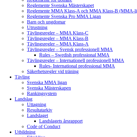
Reglemente Svenska Mästerskapet
Reglemente MMA Klass-A och MMA Klass-B (MMA-li
Reglemente Svenska Pro MMA Ligan
Barn och ungdomar
Utrustning
Tävlingsregler – MMA Klass-C
Tävlingsregler – MMA Klass-B
Tävlingsregler – MMA Klass-A
Tävlingsregler – Svensk professionell MMA
Rules – Swedish professional MMA
Tävlingsregler – Internationell professionell MMA
Rules- International professional MMA
Säkerhetsregler vid träning
Tävling
Svenska MMA ligan
Svenska Mästerskapen
Rankingsystem
Landslag
Uttagning
Resultatarkiv
Landslaget
Landslagets årsrapport
Code of Conduct
Utbildning