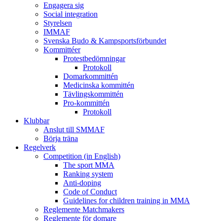
Engagera sig
Social integration
Styrelsen
IMMAF
Svenska Budo & Kampsportsförbundet
Kommittéer
Protestbedömningar
Protokoll
Domarkommittén
Medicinska kommittén
Tävlingskommittén
Pro-kommittén
Protokoll
Klubbar
Anslut till SMMAF
Börja träna
Regelverk
Competition (in English)
The sport MMA
Ranking system
Anti-doping
Code of Conduct
Guidelines for children training in MMA
Reglemente Matchmakers
Reglemente för domare