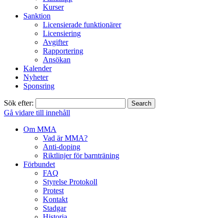
Kurser
Sanktion
Licensierade funktionärer
Licensiering
Avgifter
Rapportering
Ansökan
Kalender
Nyheter
Sponsring
Sök efter:
Gå vidare till innehåll
Om MMA
Vad är MMA?
Anti-doping
Riktlinjer för barnträning
Förbundet
FAQ
Styrelse Protokoll
Protest
Kontakt
Stadgar
Historia