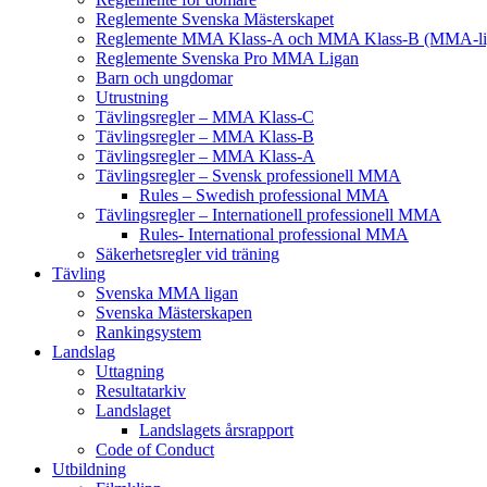
Reglemente Svenska Mästerskapet
Reglemente MMA Klass-A och MMA Klass-B (MMA-li
Reglemente Svenska Pro MMA Ligan
Barn och ungdomar
Utrustning
Tävlingsregler – MMA Klass-C
Tävlingsregler – MMA Klass-B
Tävlingsregler – MMA Klass-A
Tävlingsregler – Svensk professionell MMA
Rules – Swedish professional MMA
Tävlingsregler – Internationell professionell MMA
Rules- International professional MMA
Säkerhetsregler vid träning
Tävling
Svenska MMA ligan
Svenska Mästerskapen
Rankingsystem
Landslag
Uttagning
Resultatarkiv
Landslaget
Landslagets årsrapport
Code of Conduct
Utbildning