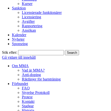
Kurser
Sanktion
Licensierade funktionärer
Licensiering
Avgifter
Rapportering
Ansökan
Kalender
Nyheter
Sponsring
Sök efter:
Gå vidare till innehåll
Om MMA
Vad är MMA?
Anti-doping
Riktlinjer för barnträning
Förbundet
FAQ
Styrelse Protokoll
Protest
Kontakt
Stadgar
Historia