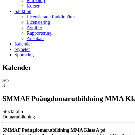
Filmklipp
Kurser
Sanktion
Licensierade funktionärer
Licensiering
Avgifter
Rapportering
Ansökan
Kalender
Nyheter
Sponsring
Kalender
sep
8
SMMAF Poängdomarutbildning MMA Klass
Stockholm
Domarutbildning
SMMAF Poängdomarutbildning MMA Klass A på