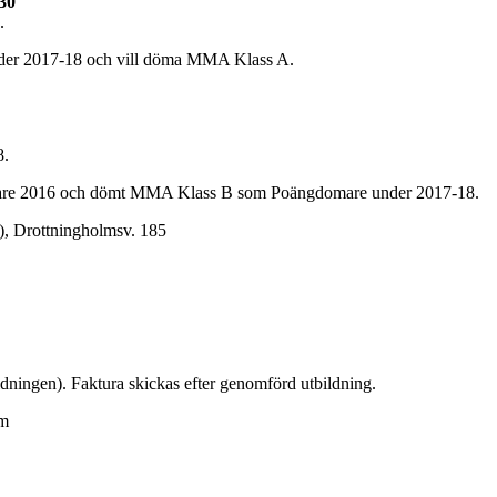
30
.
nder 2017-18 och vill döma MMA Klass A.
8.
mare 2016 och dömt MMA Klass B som Poängdomare under 2017-18.
), Drottningholmsv. 185
dningen). Faktura skickas efter genomförd utbildning.
om