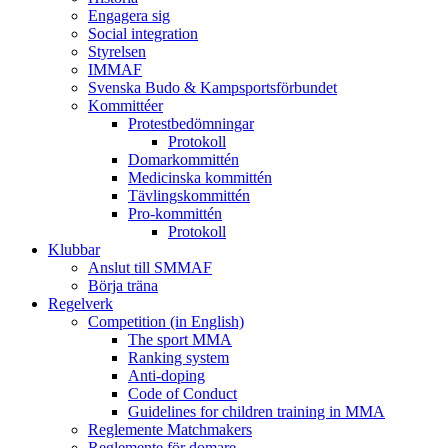
Engagera sig
Social integration
Styrelsen
IMMAF
Svenska Budo & Kampsportsförbundet
Kommittéer
Protestbedömningar
Protokoll
Domarkommittén
Medicinska kommittén
Tävlingskommittén
Pro-kommittén
Protokoll
Klubbar
Anslut till SMMAF
Börja träna
Regelverk
Competition (in English)
The sport MMA
Ranking system
Anti-doping
Code of Conduct
Guidelines for children training in MMA
Reglemente Matchmakers
Reglemente för domare