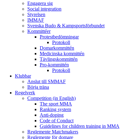
Engagera sig
Social integration
Styrelsen
IMMAF
Svenska Budo & Kampsportsförbundet
Kommittéer
Protestbedömningar
Protokoll
Domarkommittén
Medicinska kommittén
Tävlingskommittén
Pro-kommittén
Protokoll
Klubbar
Anslut till SMMAF
Börja träna
Regelverk
Competition (in English)
The sport MMA
Ranking system
Anti-doping
Code of Conduct
Guidelines for children training in MMA
Reglemente Matchmakers
Reglemente för domare