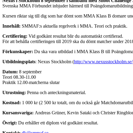
Nexus i Stockholm 8 september i samband med Shoot Challenge 
Svenska MMA Förbundet inbjuder härmed till Poängdomarutbildning
Kursen riktar sig till dig som har dömt som MMA Klass B domare u
Innehåll:
SMMAF:s aktuella regelverk i MMA. Teori och praktik.
Certifiering:
Vid godkänt resultat blir du automatiskt certifierad.
För att behålla certifieringen till 2019 ska du dömt matcher under 201
Förkunskaper:
Du ska vara utbildad i MMA Klass B till Poängdo
Utbildningsplats
: Nexus Stockholm (
http://www.nexusstockholm.se/
Datum:
8 september
Teori 08.30-11.00
Praktik 12.00-matcherna slutar
Utrustning:
Penna och anteckningsmaterial.
Kostnad:
1 000 kr (2 500 kr totalt, om du också går Matchdomarutbil
Kursansvariga:
Andreas Grüner, Kevin Sataki och Christer Ringbl
Övrigt:
Du erhåller ett diplom vid godkänt resultat.
Kontakt:
dk@smmaf.se