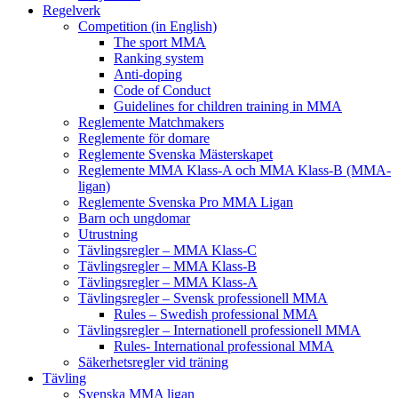
Regelverk
Competition (in English)
The sport MMA
Ranking system
Anti-doping
Code of Conduct
Guidelines for children training in MMA
Reglemente Matchmakers
Reglemente för domare
Reglemente Svenska Mästerskapet
Reglemente MMA Klass-A och MMA Klass-B (MMA-
ligan)
Reglemente Svenska Pro MMA Ligan
Barn och ungdomar
Utrustning
Tävlingsregler – MMA Klass-C
Tävlingsregler – MMA Klass-B
Tävlingsregler – MMA Klass-A
Tävlingsregler – Svensk professionell MMA
Rules – Swedish professional MMA
Tävlingsregler – Internationell professionell MMA
Rules- International professional MMA
Säkerhetsregler vid träning
Tävling
Svenska MMA ligan