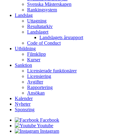
Svenska Mästerskapen
Rankingsystem
Landslag
Uttagning
Resultatarkiv
Landslaget
Landslagets årsrapport
Code of Conduct
Utbildning
Filmklipp
Kurser
Sanktion
Licensierade funktionärer
Licensiering
Avgifter
Rapportering
Ansökan
Kalender
Nyheter
Sponsring
Facebook
Youtube
Instagram