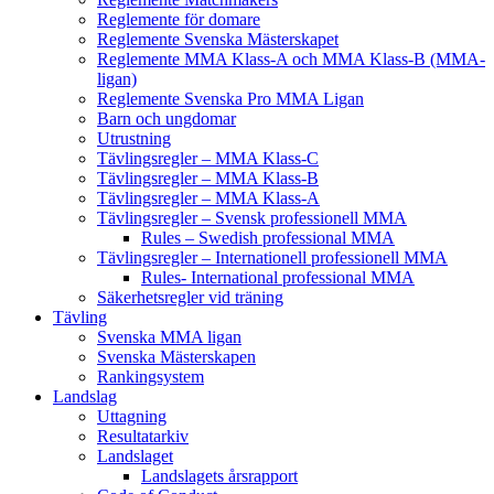
Reglemente för domare
Reglemente Svenska Mästerskapet
Reglemente MMA Klass-A och MMA Klass-B (MMA-
ligan)
Reglemente Svenska Pro MMA Ligan
Barn och ungdomar
Utrustning
Tävlingsregler – MMA Klass-C
Tävlingsregler – MMA Klass-B
Tävlingsregler – MMA Klass-A
Tävlingsregler – Svensk professionell MMA
Rules – Swedish professional MMA
Tävlingsregler – Internationell professionell MMA
Rules- International professional MMA
Säkerhetsregler vid träning
Tävling
Svenska MMA ligan
Svenska Mästerskapen
Rankingsystem
Landslag
Uttagning
Resultatarkiv
Landslaget
Landslagets årsrapport