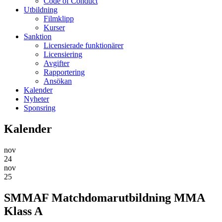
Code of Conduct
Utbildning
Filmklipp
Kurser
Sanktion
Licensierade funktionärer
Licensiering
Avgifter
Rapportering
Ansökan
Kalender
Nyheter
Sponsring
Kalender
nov
24
nov
25
SMMAF Matchdomarutbildning MMA
Klass A