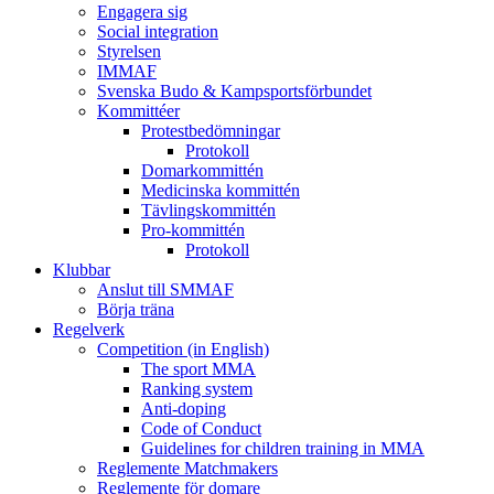
Engagera sig
Social integration
Styrelsen
IMMAF
Svenska Budo & Kampsportsförbundet
Kommittéer
Protestbedömningar
Protokoll
Domarkommittén
Medicinska kommittén
Tävlingskommittén
Pro-kommittén
Protokoll
Klubbar
Anslut till SMMAF
Börja träna
Regelverk
Competition (in English)
The sport MMA
Ranking system
Anti-doping
Code of Conduct
Guidelines for children training in MMA
Reglemente Matchmakers
Reglemente för domare