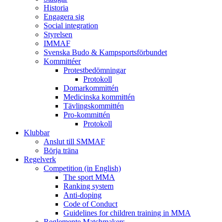
Historia
Engagera sig
Social integration
Styrelsen
IMMAF
Svenska Budo & Kampsportsförbundet
Kommittéer
Protestbedömningar
Protokoll
Domarkommittén
Medicinska kommittén
Tävlingskommittén
Pro-kommittén
Protokoll
Klubbar
Anslut till SMMAF
Börja träna
Regelverk
Competition (in English)
The sport MMA
Ranking system
Anti-doping
Code of Conduct
Guidelines for children training in MMA
Reglemente Matchmakers