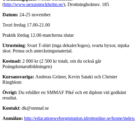
(
http://www.nexusstockholm.se/
), Drottningholmsv. 185
Datum:
24-25 november
Teori fredag 17.00-21.00
Praktik lördag 12.00-matcherna slutar
Utrustning
: Svart T-shirt (inga dekaler/logos), svarta byxor, mjuka
skor. Penna och anteckningsmaterial.
Kostnad:
2 000 kr (2 500 kr totalt, om du också går
Poängdomarutbildningen)
Kursansvariga:
Andreas Grüner, Kevin Sataki och Christer
Ringblom
Övrigt:
Du erhåller en SMMAF Piké och ett diplom vid godkänt
resultat.
Kontakt
: dk@smmaf.se
Anmälan:
http://educationwebregistration.idrottonline.se/home/inde