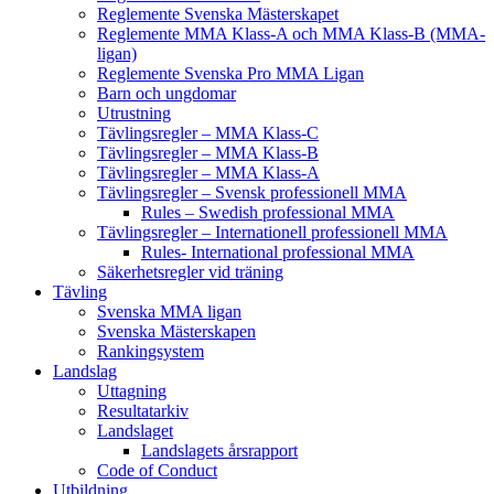
Reglemente Svenska Mästerskapet
Reglemente MMA Klass-A och MMA Klass-B (MMA-
ligan)
Reglemente Svenska Pro MMA Ligan
Barn och ungdomar
Utrustning
Tävlingsregler – MMA Klass-C
Tävlingsregler – MMA Klass-B
Tävlingsregler – MMA Klass-A
Tävlingsregler – Svensk professionell MMA
Rules – Swedish professional MMA
Tävlingsregler – Internationell professionell MMA
Rules- International professional MMA
Säkerhetsregler vid träning
Tävling
Svenska MMA ligan
Svenska Mästerskapen
Rankingsystem
Landslag
Uttagning
Resultatarkiv
Landslaget
Landslagets årsrapport
Code of Conduct
Utbildning