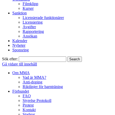
Filmklipp
Kurser
Sanktion
Licensierade funktionärer
Licensiering
Avgifter
Rapportering
Ansökan
Kalender
Nyheter
Sponsring
Sök efter:
Gå vidare till innehåll
Om MMA
Vad är MMA?
Anti-doping
Riktlinjer för barnträning
Förbundet
FAQ
Styrelse Protokoll
Protest
Kontakt
Stadgar