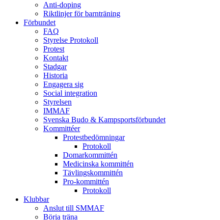
Anti-doping
Riktlinjer för barnträning
Förbundet
FAQ
Styrelse Protokoll
Protest
Kontakt
Stadgar
Historia
Engagera sig
Social integration
Styrelsen
IMMAF
Svenska Budo & Kampsportsförbundet
Kommittéer
Protestbedömningar
Protokoll
Domarkommittén
Medicinska kommittén
Tävlingskommittén
Pro-kommittén
Protokoll
Klubbar
Anslut till SMMAF
Börja träna