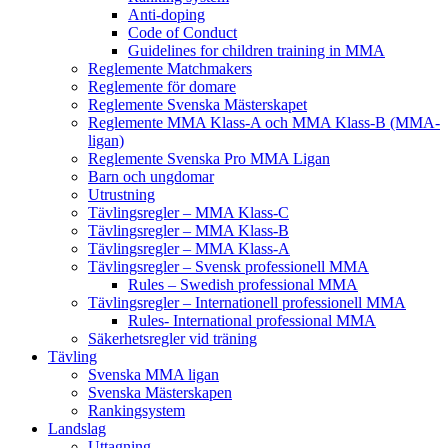
Anti-doping
Code of Conduct
Guidelines for children training in MMA
Reglemente Matchmakers
Reglemente för domare
Reglemente Svenska Mästerskapet
Reglemente MMA Klass-A och MMA Klass-B (MMA-
ligan)
Reglemente Svenska Pro MMA Ligan
Barn och ungdomar
Utrustning
Tävlingsregler – MMA Klass-C
Tävlingsregler – MMA Klass-B
Tävlingsregler – MMA Klass-A
Tävlingsregler – Svensk professionell MMA
Rules – Swedish professional MMA
Tävlingsregler – Internationell professionell MMA
Rules- International professional MMA
Säkerhetsregler vid träning
Tävling
Svenska MMA ligan
Svenska Mästerskapen
Rankingsystem
Landslag
Uttagning