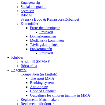
Engagera sig
Social integration
Styrelsen
IMMAF
Svenska Budo & Kampsportsförbundet
Kommittéer
Protestbedömningar
Protokoll
Domarkommittén
Medicinska kommittén
Tävlingskommittén
Pro-kommittén
Protokoll
Klubbar
Anslut till SMMAF
Börja träna
Regelverk
Competition (in English)
The sport MMA
Ranking system
Anti-doping
Code of Conduct
Guidelines for children training in MMA
Reglemente Matchmakers
Reglemente för domare