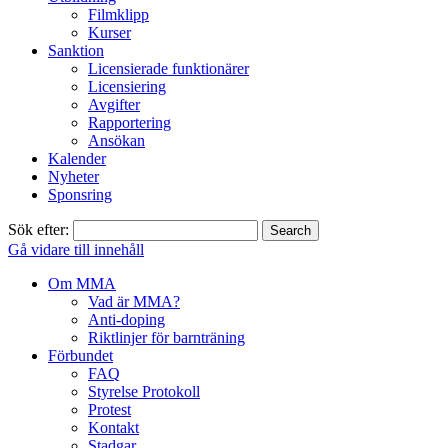
Filmklipp
Kurser
Sanktion
Licensierade funktionärer
Licensiering
Avgifter
Rapportering
Ansökan
Kalender
Nyheter
Sponsring
Sök efter:
Gå vidare till innehåll
Om MMA
Vad är MMA?
Anti-doping
Riktlinjer för barnträning
Förbundet
FAQ
Styrelse Protokoll
Protest
Kontakt
Stadgar