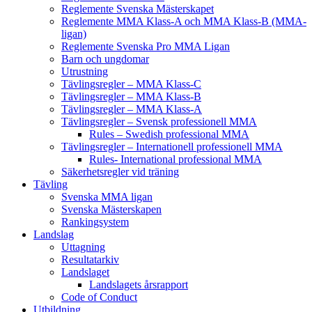
Reglemente Svenska Mästerskapet
Reglemente MMA Klass-A och MMA Klass-B (MMA-
ligan)
Reglemente Svenska Pro MMA Ligan
Barn och ungdomar
Utrustning
Tävlingsregler – MMA Klass-C
Tävlingsregler – MMA Klass-B
Tävlingsregler – MMA Klass-A
Tävlingsregler – Svensk professionell MMA
Rules – Swedish professional MMA
Tävlingsregler – Internationell professionell MMA
Rules- International professional MMA
Säkerhetsregler vid träning
Tävling
Svenska MMA ligan
Svenska Mästerskapen
Rankingsystem
Landslag
Uttagning
Resultatarkiv
Landslaget
Landslagets årsrapport
Code of Conduct
Utbildning