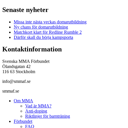
Senaste nyheter
Missa inte nästa veckas domarutbildning
Ny chans för domarutbildning
Matchkort klart för Redline Rumble 2
Därför skall du börja kampsporta
Kontaktinformation
Svenska MMA Förbundet
Ölandsgatan 42
116 63 Stockholm
info@smmaf.se
smmaf.se
Om MMA
Vad är MMA?
Anti-doping
Riktlinjer för barnträning
Förbundet
FAQ