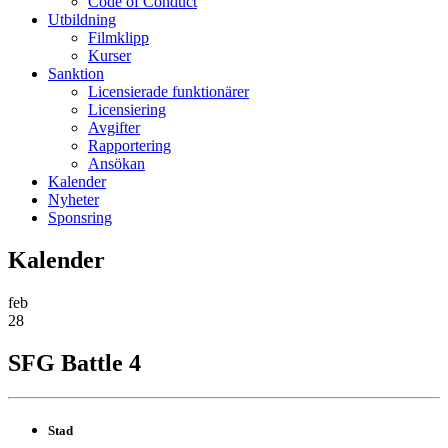
Code of Conduct
Utbildning
Filmklipp
Kurser
Sanktion
Licensierade funktionärer
Licensiering
Avgifter
Rapportering
Ansökan
Kalender
Nyheter
Sponsring
Kalender
feb
28
SFG Battle 4
Stad