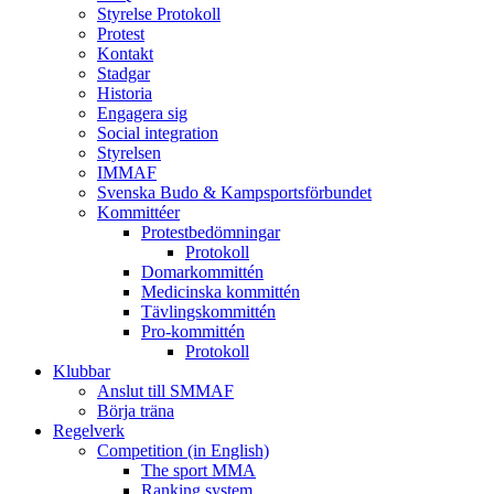
Styrelse Protokoll
Protest
Kontakt
Stadgar
Historia
Engagera sig
Social integration
Styrelsen
IMMAF
Svenska Budo & Kampsportsförbundet
Kommittéer
Protestbedömningar
Protokoll
Domarkommittén
Medicinska kommittén
Tävlingskommittén
Pro-kommittén
Protokoll
Klubbar
Anslut till SMMAF
Börja träna
Regelverk
Competition (in English)
The sport MMA
Ranking system