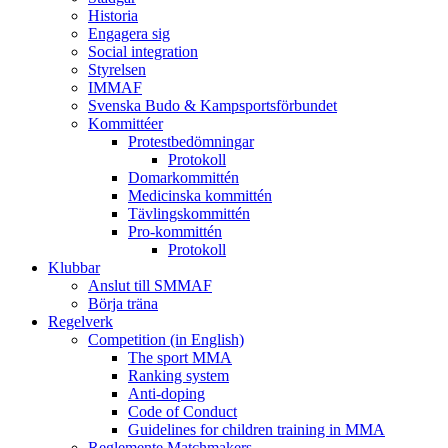
Historia
Engagera sig
Social integration
Styrelsen
IMMAF
Svenska Budo & Kampsportsförbundet
Kommittéer
Protestbedömningar
Protokoll
Domarkommittén
Medicinska kommittén
Tävlingskommittén
Pro-kommittén
Protokoll
Klubbar
Anslut till SMMAF
Börja träna
Regelverk
Competition (in English)
The sport MMA
Ranking system
Anti-doping
Code of Conduct
Guidelines for children training in MMA
Reglemente Matchmakers