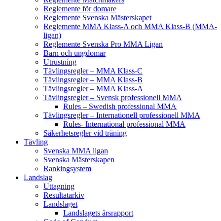
Reglemente för domare
Reglemente Svenska Mästerskapet
Reglemente MMA Klass-A och MMA Klass-B (MMA-
ligan)
Reglemente Svenska Pro MMA Ligan
Barn och ungdomar
Utrustning
Tävlingsregler – MMA Klass-C
Tävlingsregler – MMA Klass-B
Tävlingsregler – MMA Klass-A
Tävlingsregler – Svensk professionell MMA
Rules – Swedish professional MMA
Tävlingsregler – Internationell professionell MMA
Rules- International professional MMA
Säkerhetsregler vid träning
Tävling
Svenska MMA ligan
Svenska Mästerskapen
Rankingsystem
Landslag
Uttagning
Resultatarkiv
Landslaget
Landslagets årsrapport