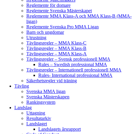
Reglemente för domare
Reglemente Svenska Mästerskapet
Reglemente MMA Klass-A och MMA Klass-B (MMA-
ligan)
Reglemente Svenska Pro MMA Ligan
Barn och ungdomar
Utrustning
Tävlingsregler – MMA Klass-C
Tävlingsregler – MMA Klass-B
Tävlingsregler – MMA Klass-A
Tävlingsregler – Svensk professionell MMA
Rules – Swedish professional MMA
Tävlingsregler – Internationell professionell MMA
Rules- International professional MMA
Säkerhetsregler vid träning
Tävling
Svenska MMA ligan
Svenska Mästerskapen
Rankingsystem
Landslag
Uttagning
Resultatarkiv
Landslaget
Landslagets årsrapport