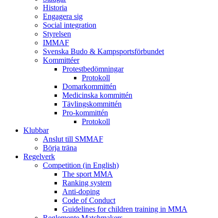
Historia
Engagera sig
Social integration
Styrelsen
IMMAF
Svenska Budo & Kampsportsförbundet
Kommittéer
Protestbedömningar
Protokoll
Domarkommittén
Medicinska kommittén
Tävlingskommittén
Pro-kommittén
Protokoll
Klubbar
Anslut till SMMAF
Börja träna
Regelverk
Competition (in English)
The sport MMA
Ranking system
Anti-doping
Code of Conduct
Guidelines for children training in MMA
Reglemente Matchmakers