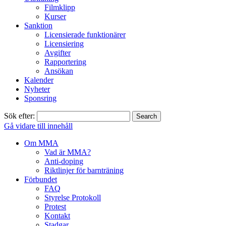
Filmklipp
Kurser
Sanktion
Licensierade funktionärer
Licensiering
Avgifter
Rapportering
Ansökan
Kalender
Nyheter
Sponsring
Sök efter:
Gå vidare till innehåll
Om MMA
Vad är MMA?
Anti-doping
Riktlinjer för barnträning
Förbundet
FAQ
Styrelse Protokoll
Protest
Kontakt
Stadgar