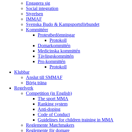
Engagera sig
Social integration
Styrelsen
IMMAF
Svenska Budo & Kampsportsförbundet
Kommittéer
Protestbedömningar
Protokoll
Domarkommittén
Medicinska kommittén
Tävlingskommittén
Pro-kommittén
Protokoll
Klubbar
Anslut till SMMAF
Börja träna
Regelverk
Competition (in English)
The sport MMA
Ranking system
Anti-doping
Code of Conduct
Guidelines for children training in MMA
Reglemente Matchmakers
Reglemente för domare