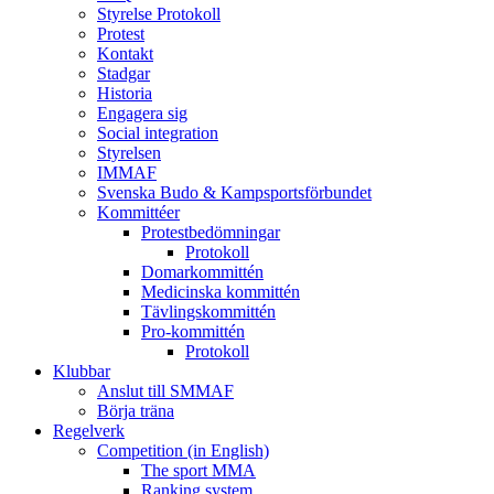
Styrelse Protokoll
Protest
Kontakt
Stadgar
Historia
Engagera sig
Social integration
Styrelsen
IMMAF
Svenska Budo & Kampsportsförbundet
Kommittéer
Protestbedömningar
Protokoll
Domarkommittén
Medicinska kommittén
Tävlingskommittén
Pro-kommittén
Protokoll
Klubbar
Anslut till SMMAF
Börja träna
Regelverk
Competition (in English)
The sport MMA
Ranking system