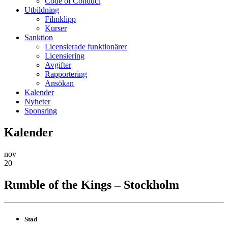
Code of Conduct
Utbildning
Filmklipp
Kurser
Sanktion
Licensierade funktionärer
Licensiering
Avgifter
Rapportering
Ansökan
Kalender
Nyheter
Sponsring
Kalender
nov
20
Rumble of the Kings – Stockholm
Stad