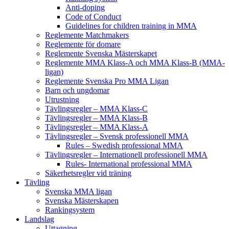
Anti-doping
Code of Conduct
Guidelines for children training in MMA
Reglemente Matchmakers
Reglemente för domare
Reglemente Svenska Mästerskapet
Reglemente MMA Klass-A och MMA Klass-B (MMA-
ligan)
Reglemente Svenska Pro MMA Ligan
Barn och ungdomar
Utrustning
Tävlingsregler – MMA Klass-C
Tävlingsregler – MMA Klass-B
Tävlingsregler – MMA Klass-A
Tävlingsregler – Svensk professionell MMA
Rules – Swedish professional MMA
Tävlingsregler – Internationell professionell MMA
Rules- International professional MMA
Säkerhetsregler vid träning
Tävling
Svenska MMA ligan
Svenska Mästerskapen
Rankingsystem
Landslag
Uttagning