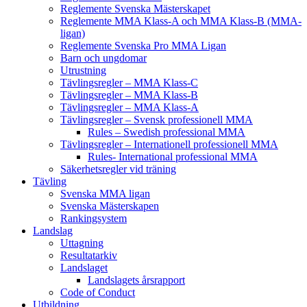
Reglemente Svenska Mästerskapet
Reglemente MMA Klass-A och MMA Klass-B (MMA-
ligan)
Reglemente Svenska Pro MMA Ligan
Barn och ungdomar
Utrustning
Tävlingsregler – MMA Klass-C
Tävlingsregler – MMA Klass-B
Tävlingsregler – MMA Klass-A
Tävlingsregler – Svensk professionell MMA
Rules – Swedish professional MMA
Tävlingsregler – Internationell professionell MMA
Rules- International professional MMA
Säkerhetsregler vid träning
Tävling
Svenska MMA ligan
Svenska Mästerskapen
Rankingsystem
Landslag
Uttagning
Resultatarkiv
Landslaget
Landslagets årsrapport
Code of Conduct
Utbildning