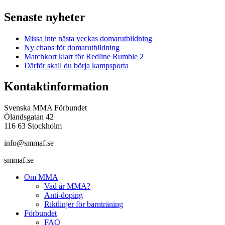
Senaste nyheter
Missa inte nästa veckas domarutbildning
Ny chans för domarutbildning
Matchkort klart för Redline Rumble 2
Därför skall du börja kampsporta
Kontaktinformation
Svenska MMA Förbundet
Ölandsgatan 42
116 63 Stockholm
info@smmaf.se
smmaf.se
Om MMA
Vad är MMA?
Anti-doping
Riktlinjer för barnträning
Förbundet
FAQ