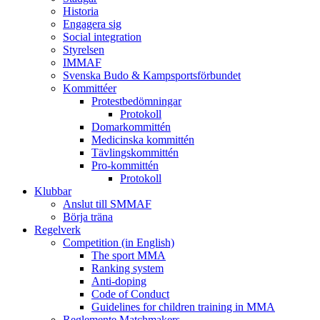
Historia
Engagera sig
Social integration
Styrelsen
IMMAF
Svenska Budo & Kampsportsförbundet
Kommittéer
Protestbedömningar
Protokoll
Domarkommittén
Medicinska kommittén
Tävlingskommittén
Pro-kommittén
Protokoll
Klubbar
Anslut till SMMAF
Börja träna
Regelverk
Competition (in English)
The sport MMA
Ranking system
Anti-doping
Code of Conduct
Guidelines for children training in MMA
Reglemente Matchmakers