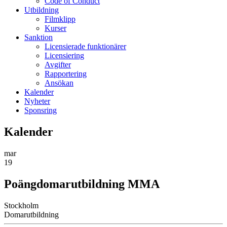
Code of Conduct
Utbildning
Filmklipp
Kurser
Sanktion
Licensierade funktionärer
Licensiering
Avgifter
Rapportering
Ansökan
Kalender
Nyheter
Sponsring
Kalender
mar
19
Poängdomarutbildning MMA
Stockholm
Domarutbildning