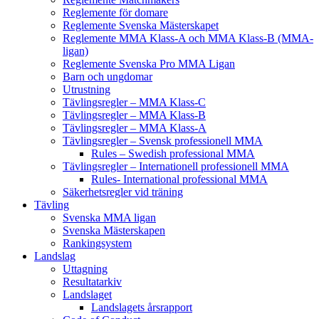
Reglemente för domare
Reglemente Svenska Mästerskapet
Reglemente MMA Klass-A och MMA Klass-B (MMA-
ligan)
Reglemente Svenska Pro MMA Ligan
Barn och ungdomar
Utrustning
Tävlingsregler – MMA Klass-C
Tävlingsregler – MMA Klass-B
Tävlingsregler – MMA Klass-A
Tävlingsregler – Svensk professionell MMA
Rules – Swedish professional MMA
Tävlingsregler – Internationell professionell MMA
Rules- International professional MMA
Säkerhetsregler vid träning
Tävling
Svenska MMA ligan
Svenska Mästerskapen
Rankingsystem
Landslag
Uttagning
Resultatarkiv
Landslaget
Landslagets årsrapport