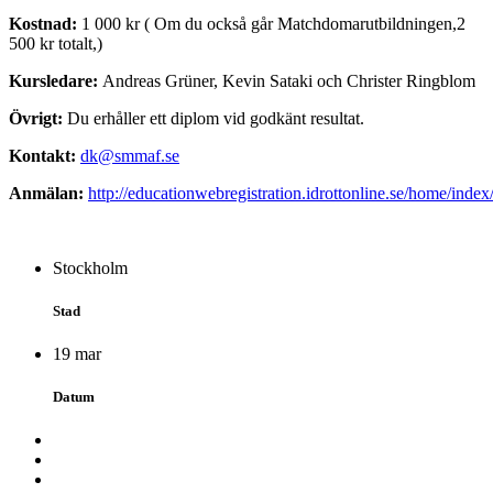
Kostnad:
1 000 kr ( Om du också går Matchdomarutbildningen,2
500 kr totalt,)
Kursledare:
Andreas Grüner, Kevin Sataki och Christer Ringblom
Övrigt:
Du erhåller ett diplom vid godkänt resultat.
Kontakt:
dk@smmaf.se
Anmälan:
http://educationwebregistration.idrottonline.se/home/inde
Stockholm
Stad
19 mar
Datum