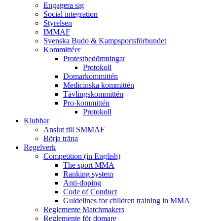
Engagera sig
Social integration
Styrelsen
IMMAF
Svenska Budo & Kampsportsförbundet
Kommittéer
Protestbedömningar
Protokoll
Domarkommittén
Medicinska kommittén
Tävlingskommittén
Pro-kommittén
Protokoll
Klubbar
Anslut till SMMAF
Börja träna
Regelverk
Competition (in English)
The sport MMA
Ranking system
Anti-doping
Code of Conduct
Guidelines for children training in MMA
Reglemente Matchmakers
Reglemente för domare