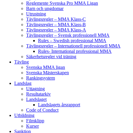
Reglemente Svenska Pro MMA Ligan
Barn och ungdomar
Utrustning
Tävlingsregler – MMA Klass-C
Tävlingsregler – MMA Klass-B
Tävlingsregler – MMA Klass-A
Tävlingsregler – Svensk professionell MMA
Rules – Swedish professional MMA
Tävlingsregler – Internationell professionell MMA
Rules- International professional MMA
Säkerhetsregler vid träning
Tävling
Svenska MMA ligan
Svenska Mästerskapen
Rankingsystem
Landslag
Uttagning
Resultatarkiv
Landslaget
Landslagets årsrapport
Code of Conduct
Utbildning
Filmklipp
Kurser
Sanktion