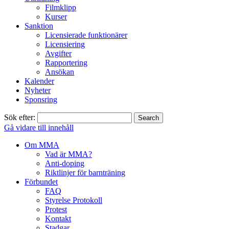
Filmklipp
Kurser
Sanktion
Licensierade funktionärer
Licensiering
Avgifter
Rapportering
Ansökan
Kalender
Nyheter
Sponsring
Sök efter:
Gå vidare till innehåll
Om MMA
Vad är MMA?
Anti-doping
Riktlinjer för barnträning
Förbundet
FAQ
Styrelse Protokoll
Protest
Kontakt
Stadgar