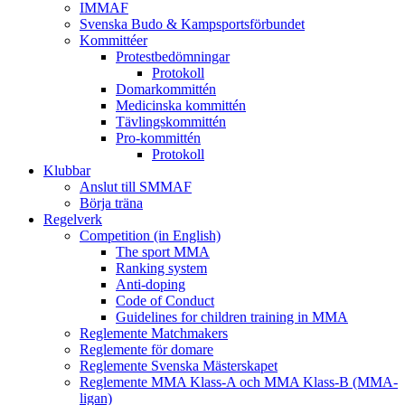
IMMAF
Svenska Budo & Kampsportsförbundet
Kommittéer
Protestbedömningar
Protokoll
Domarkommittén
Medicinska kommittén
Tävlingskommittén
Pro-kommittén
Protokoll
Klubbar
Anslut till SMMAF
Börja träna
Regelverk
Competition (in English)
The sport MMA
Ranking system
Anti-doping
Code of Conduct
Guidelines for children training in MMA
Reglemente Matchmakers
Reglemente för domare
Reglemente Svenska Mästerskapet
Reglemente MMA Klass-A och MMA Klass-B (MMA-
ligan)