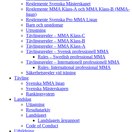
Reglemente Svenska Mästerskapet
Reglemente MMA Klass-A och MMA Klass-B (MMA-
ligan)
Reglemente Svenska Pro MMA Ligan
Barn och ungdomar
Utrustning
Tävlingsregler – MMA Klass-C
Tävlingsregler – MMA Klass-B
Tävlingsregler – MMA Klass-A
Tävlingsregler – Svensk professionell MMA
Rules – Swedish professional MMA
Tävlingsregler – Internationell professionell MMA
Rules- International professional MMA
Säkerhetsregler vid träning
Tävling
Svenska MMA ligan
Svenska Mästerskapen
Rankingsystem
Landslag
Uttagning
Resultatarkiv
Landslaget
Landslagets årsrapport
Code of Conduct
Utbildning