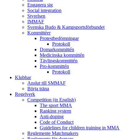
Engagera sig
Social integration
Styrelsen
IMMAF
Svenska Budo & Kampsportsförbundet
Kommittéer
Protestbedömningar
Protokoll
Domarkommittén
Medicinska kommittén
Tävlingskommittén
Pro-kommittén
Protokoll
Klubbar
Anslut till SMMAF
Börja träna
Regelverk
Competition (in English)
The sport MMA
Ranking system
Anti-doping
Code of Conduct
Guidelines for children training in MMA
Reglemente Matchmakers
Reglemente för domare