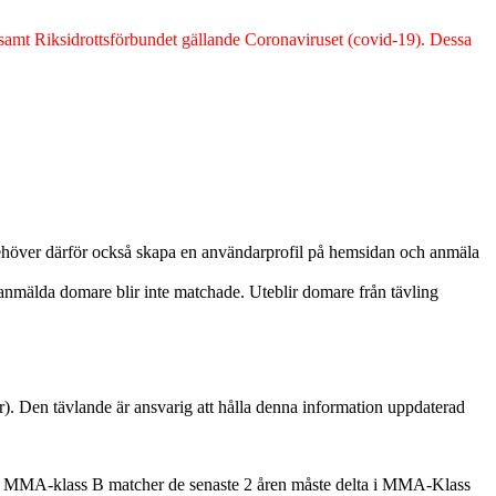
t Riksidrottsförbundet gällande Coronaviruset (covid-19). Dessa
behöver därför också skapa en användarprofil på hemsidan och anmäla
mälda domare blir inte matchade. Uteblir domare från tävling
r). Den tävlande är ansvarig att hålla denna information uppdaterad
en MMA-klass B matcher de senaste 2 åren måste delta i MMA-Klass