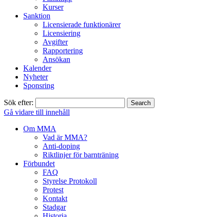
Kurser
Sanktion
Licensierade funktionärer
Licensiering
Avgifter
Rapportering
Ansökan
Kalender
Nyheter
Sponsring
Sök efter:
Gå vidare till innehåll
Om MMA
Vad är MMA?
Anti-doping
Riktlinjer för barnträning
Förbundet
FAQ
Styrelse Protokoll
Protest
Kontakt
Stadgar
Historia