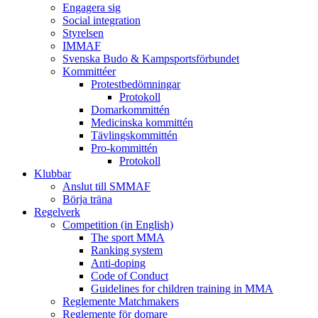
Engagera sig
Social integration
Styrelsen
IMMAF
Svenska Budo & Kampsportsförbundet
Kommittéer
Protestbedömningar
Protokoll
Domarkommittén
Medicinska kommittén
Tävlingskommittén
Pro-kommittén
Protokoll
Klubbar
Anslut till SMMAF
Börja träna
Regelverk
Competition (in English)
The sport MMA
Ranking system
Anti-doping
Code of Conduct
Guidelines for children training in MMA
Reglemente Matchmakers
Reglemente för domare