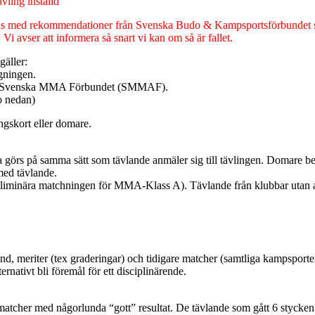
vling inställd
ns med rekommendationer från Svenska Budo & Kampsportsförbundet sam
 avser att informera så snart vi kan om så är fallet.
gäller:
gningen.
em i Svenska MMA Förbundet (SMMAF).
o nedan)
ngskort eller domare.
ta görs på samma sätt som tävlande anmäler sig till tävlingen. Domare 
med tävlande.
liminära matchningen för MMA-Klass A). Tävlande från klubbar utan an
nd, meriter (tex graderingar) och tidigare matcher (samtliga kampsporte
rnativt bli föremål för ett disciplinärende.
atcher med någorlunda “gott” resultat. De tävlande som gått 6 styck