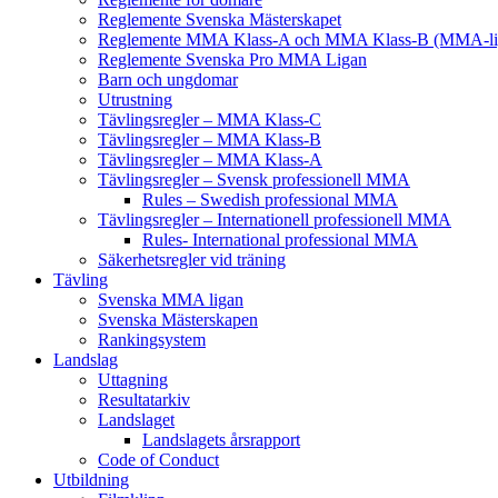
Reglemente Svenska Mästerskapet
Reglemente MMA Klass-A och MMA Klass-B (MMA-li
Reglemente Svenska Pro MMA Ligan
Barn och ungdomar
Utrustning
Tävlingsregler – MMA Klass-C
Tävlingsregler – MMA Klass-B
Tävlingsregler – MMA Klass-A
Tävlingsregler – Svensk professionell MMA
Rules – Swedish professional MMA
Tävlingsregler – Internationell professionell MMA
Rules- International professional MMA
Säkerhetsregler vid träning
Tävling
Svenska MMA ligan
Svenska Mästerskapen
Rankingsystem
Landslag
Uttagning
Resultatarkiv
Landslaget
Landslagets årsrapport
Code of Conduct
Utbildning