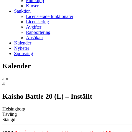
Filmklipp
Kurser
Sanktion
Licensierade funktionärer
Licensiering
Avgifter
Rapportering
Ansökan
Kalender
Nyheter
Sponsring
Kalender
apr
4
Kaisho Battle 20 (L) – Inställt
Helsingborg
Tävling
Stängd