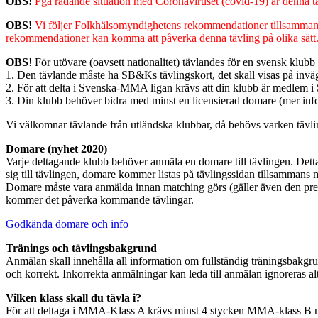
OBS!
Pga rådande situation med Coronaviruset (covid-19) är denna tä
OBS!
Vi följer Folkhälsomyndighetens rekommendationer tillsamma
rekommendationer kan komma att påverka denna tävling på olika sätt. Vi
OBS
! För utövare (oavsett nationalitet) tävlandes för en svensk klubb 
1. Den tävlande måste ha SB&Ks tävlingskort, det skall visas på invä
2. För att delta i Svenska-MMA ligan krävs att din klubb är medl
3. Din klubb behöver bidra med minst en licensierad domare (mer inf
Vi välkomnar tävlande från utländska klubbar, då behövs varken tävli
Domare (nyhet 2020)
Varje deltagande klubb behöver anmäla en domare till tävlingen. Det
sig till tävlingen, domare kommer listas på tävlingssidan tillsammans 
Domare måste vara anmälda innan matching görs (gäller även den pre
kommer det påverka kommande tävlingar.
Godkända domare och info
Tränings och tävlingsbakgrund
Anmälan skall innehålla all information om fullständig träningsbakgru
och korrekt. Inkorrekta anmälningar kan leda till anmälan ignoreras alte
Vilken klass skall du tävla i?
För att deltaga i MMA-Klass A krävs minst 4 stycken MMA-klass B m