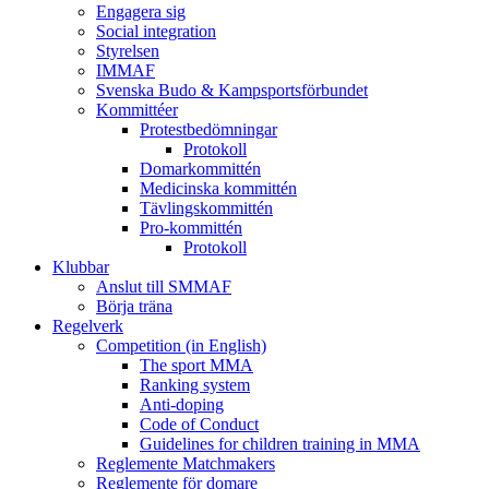
Engagera sig
Social integration
Styrelsen
IMMAF
Svenska Budo & Kampsportsförbundet
Kommittéer
Protestbedömningar
Protokoll
Domarkommittén
Medicinska kommittén
Tävlingskommittén
Pro-kommittén
Protokoll
Klubbar
Anslut till SMMAF
Börja träna
Regelverk
Competition (in English)
The sport MMA
Ranking system
Anti-doping
Code of Conduct
Guidelines for children training in MMA
Reglemente Matchmakers
Reglemente för domare