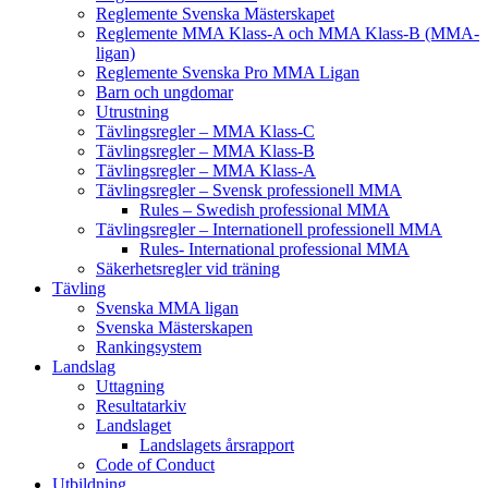
Reglemente Svenska Mästerskapet
Reglemente MMA Klass-A och MMA Klass-B (MMA-
ligan)
Reglemente Svenska Pro MMA Ligan
Barn och ungdomar
Utrustning
Tävlingsregler – MMA Klass-C
Tävlingsregler – MMA Klass-B
Tävlingsregler – MMA Klass-A
Tävlingsregler – Svensk professionell MMA
Rules – Swedish professional MMA
Tävlingsregler – Internationell professionell MMA
Rules- International professional MMA
Säkerhetsregler vid träning
Tävling
Svenska MMA ligan
Svenska Mästerskapen
Rankingsystem
Landslag
Uttagning
Resultatarkiv
Landslaget
Landslagets årsrapport
Code of Conduct
Utbildning