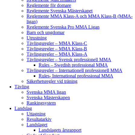
Reglemente för domare
Reglemente Svenska Mästerskapet
Reglemente MMA Klass-A och MMA Klass-B (MMA-
ligan)
Reglemente Svenska Pro MMA Ligan
Barn och ungdomar
Utrustning
Tävlingsregler – MMA Klass-C
Tävlingsregler – MMA Klass-B
Tävlingsregler – MMA Klass-A
Tävlingsregler – Svensk professionell MMA
Rules – Swedish professional MMA
Tävlingsregler – Internationell professionell MMA
Rules- International professional MMA
Säkerhetsregler vid träning
Tävling
Svenska MMA ligan
Svenska Mästerskapen
Rankingsystem
Landslag
Uttagning
Resultatarkiv
Landslaget
Landslagets årsrapport