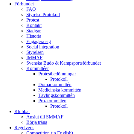
Förbundet
FAQ
Styrelse Protokoll
Protest
Kontakt
Stadgar
Historia
Engagera sig
Social integration
Styrelsen
IMMAF
Svenska Budo & Kampsportsförbundet
Kommittéer
Protestbedömningar
Protokoll
Domarkommittén
Medicinska kommittén
Tävlingskommittén
Pro-kommittén
Protokoll
Klubbar
Anslut till SMMAF
Börja träna
Regelverk
Competition (in English)