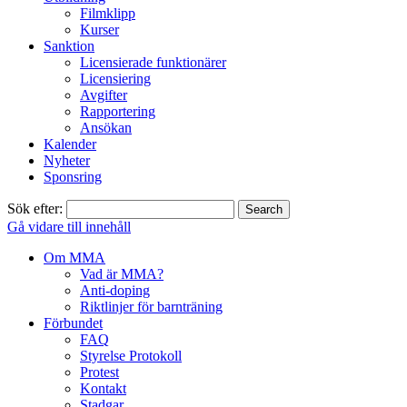
Filmklipp
Kurser
Sanktion
Licensierade funktionärer
Licensiering
Avgifter
Rapportering
Ansökan
Kalender
Nyheter
Sponsring
Sök efter:
Gå vidare till innehåll
Om MMA
Vad är MMA?
Anti-doping
Riktlinjer för barnträning
Förbundet
FAQ
Styrelse Protokoll
Protest
Kontakt
Stadgar