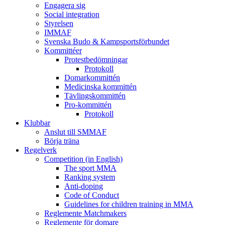
Engagera sig
Social integration
Styrelsen
IMMAF
Svenska Budo & Kampsportsförbundet
Kommittéer
Protestbedömningar
Protokoll
Domarkommittén
Medicinska kommittén
Tävlingskommittén
Pro-kommittén
Protokoll
Klubbar
Anslut till SMMAF
Börja träna
Regelverk
Competition (in English)
The sport MMA
Ranking system
Anti-doping
Code of Conduct
Guidelines for children training in MMA
Reglemente Matchmakers
Reglemente för domare