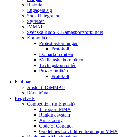
Historia
Engagera sig
Social integration
Styrelsen
IMMAF
Svenska Budo & Kampsportsförbundet
Kommittéer
Protestbedömningar
Protokoll
Domarkommittén
Medicinska kommittén
Tävlingskommittén
Pro-kommittén
Protokoll
Klubbar
Anslut till SMMAF
Börja träna
Regelverk
Competition (in English)
The sport MMA
Ranking system
Anti-doping
Code of Conduct
Guidelines for children training in MMA
Reglemente Matchmakers