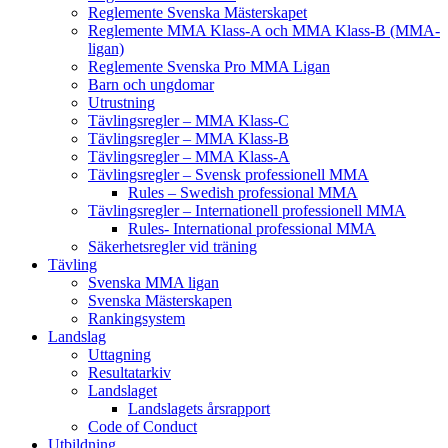
Reglemente Svenska Mästerskapet
Reglemente MMA Klass-A och MMA Klass-B (MMA-
ligan)
Reglemente Svenska Pro MMA Ligan
Barn och ungdomar
Utrustning
Tävlingsregler – MMA Klass-C
Tävlingsregler – MMA Klass-B
Tävlingsregler – MMA Klass-A
Tävlingsregler – Svensk professionell MMA
Rules – Swedish professional MMA
Tävlingsregler – Internationell professionell MMA
Rules- International professional MMA
Säkerhetsregler vid träning
Tävling
Svenska MMA ligan
Svenska Mästerskapen
Rankingsystem
Landslag
Uttagning
Resultatarkiv
Landslaget
Landslagets årsrapport
Code of Conduct
Utbildning