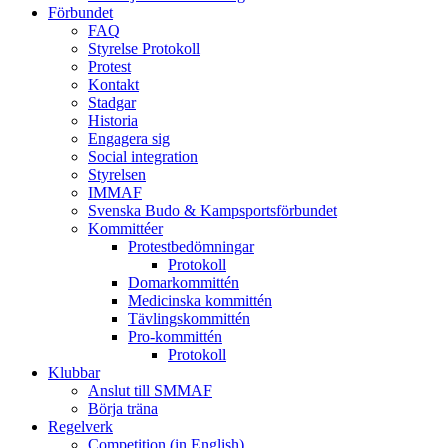
Förbundet
FAQ
Styrelse Protokoll
Protest
Kontakt
Stadgar
Historia
Engagera sig
Social integration
Styrelsen
IMMAF
Svenska Budo & Kampsportsförbundet
Kommittéer
Protestbedömningar
Protokoll
Domarkommittén
Medicinska kommittén
Tävlingskommittén
Pro-kommittén
Protokoll
Klubbar
Anslut till SMMAF
Börja träna
Regelverk
Competition (in English)