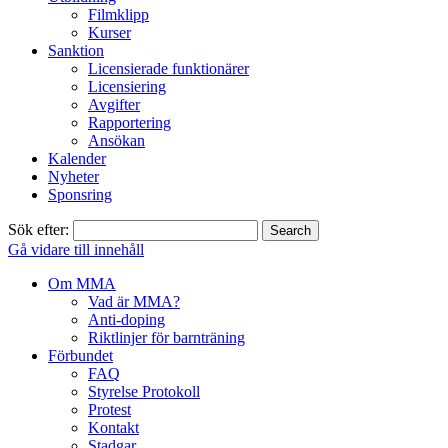
Filmklipp
Kurser
Sanktion
Licensierade funktionärer
Licensiering
Avgifter
Rapportering
Ansökan
Kalender
Nyheter
Sponsring
Sök efter:
Gå vidare till innehåll
Om MMA
Vad är MMA?
Anti-doping
Riktlinjer för barnträning
Förbundet
FAQ
Styrelse Protokoll
Protest
Kontakt
Stadgar