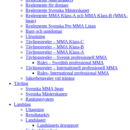
Reglemente för domare
Reglemente Svenska Mästerskapet
Reglemente MMA Klass-A och MMA Klass-B (MMA-
ligan)
Reglemente Svenska Pro MMA Ligan
Barn och ungdomar
Utrustning
Tävlingsregler – MMA Klass-C
Tävlingsregler – MMA Klass-B
Tävlingsregler – MMA Klass-A
Tävlingsregler – Svensk professionell MMA
Rules – Swedish professional MMA
Tävlingsregler – Internationell professionell MMA
Rules- International professional MMA
Säkerhetsregler vid träning
Tävling
Svenska MMA ligan
Svenska Mästerskapen
Rankingsystem
Landslag
Uttagning
Resultatarkiv
Landslaget
Landslagets årsrapport