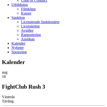
Code of Conduct
Utbildning
Filmklipp
Kurser
Sanktion
Licensierade funktionärer
Licensiering
Avgifter
Rapportering
Ansökan
Kalender
Nyheter
Sponsring
Kalender
aug
18
FightClub Rush 3
Västerås
Tävling