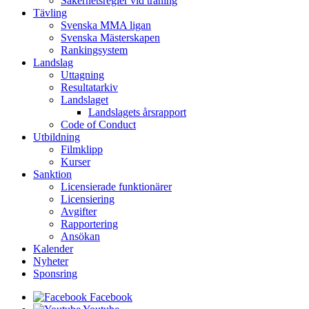
Säkerhetsregler vid träning
Tävling
Svenska MMA ligan
Svenska Mästerskapen
Rankingsystem
Landslag
Uttagning
Resultatarkiv
Landslaget
Landslagets årsrapport
Code of Conduct
Utbildning
Filmklipp
Kurser
Sanktion
Licensierade funktionärer
Licensiering
Avgifter
Rapportering
Ansökan
Kalender
Nyheter
Sponsring
Facebook