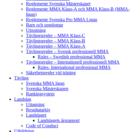
Reglemente Svenska Mästerskapet
Reglemente MMA Klass-A och MMA Klass-B (MMA-
ligan)
Reglemente Svenska Pro MMA Ligan
Barn och ungdomar
Utrustning
Tävlingsregler – MMA Klass-C
Tävlingsregler – MMA Klass-B
Tävlingsregler – MMA Klass-A
Tävlingsregler – Svensk professionell MMA
Rules – Swedish professional MMA
Tävlingsregler – Internationell professionell MMA
Rules- International professional MMA
Säkerhetsregler vid träning
Tävling
Svenska MMA ligan
Svenska Mästerskapen
Rankingsystem
Landslag
Uttagning
Resultatarkiv
Landslaget
Landslagets årsrapport
Code of Conduct
Utbildning