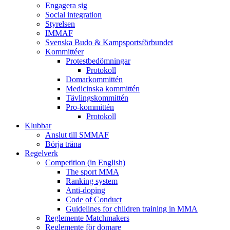
Engagera sig
Social integration
Styrelsen
IMMAF
Svenska Budo & Kampsportsförbundet
Kommittéer
Protestbedömningar
Protokoll
Domarkommittén
Medicinska kommittén
Tävlingskommittén
Pro-kommittén
Protokoll
Klubbar
Anslut till SMMAF
Börja träna
Regelverk
Competition (in English)
The sport MMA
Ranking system
Anti-doping
Code of Conduct
Guidelines for children training in MMA
Reglemente Matchmakers
Reglemente för domare