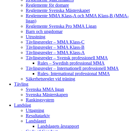
Reglemente för domare
Reglemente Svenska Mästerskapet
Reglemente MMA Klass-A och MMA Klass-B (MMA-
ligan)
Reglemente Svenska Pro MMA Ligan
Barn och ungdomar
Utrustning
Tävlingsregler – MMA Klass-C
Tävlingsregler – MMA Klass-B
Tävlingsregler – MMA Klass-A
Tävlingsregler – Svensk professionell MMA
Rules – Swedish professional MMA
Tävlingsregler – Internationell professionell MMA
Rules- International professional MMA
Säkerhetsregler vid träning
Tävling
Svenska MMA ligan
Svenska Mästerskapen
Rankingsystem
Landslag
Uttagning
Resultatarkiv
Landslaget
Landslagets årsrapport