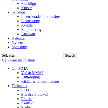
Filmklipp
Kurser
Sanktion
Licensierade funktionärer
Licensiering
Avgifter
Rapportering
Ansökan
Kalender
Nyheter
Sponsring
Sök efter:
Gå vidare till innehåll
Om MMA
Vad är MMA?
Anti-doping
Riktlinjer för barnträning
Förbundet
FAQ
Styrelse Protokoll
Protest
Kontakt
Stadgar