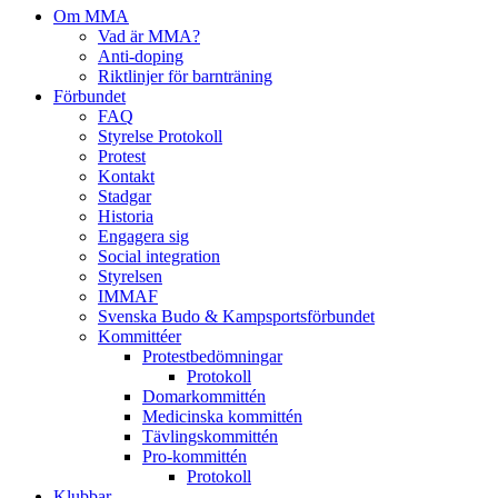
Om MMA
Vad är MMA?
Anti-doping
Riktlinjer för barnträning
Förbundet
FAQ
Styrelse Protokoll
Protest
Kontakt
Stadgar
Historia
Engagera sig
Social integration
Styrelsen
IMMAF
Svenska Budo & Kampsportsförbundet
Kommittéer
Protestbedömningar
Protokoll
Domarkommittén
Medicinska kommittén
Tävlingskommittén
Pro-kommittén
Protokoll
Klubbar