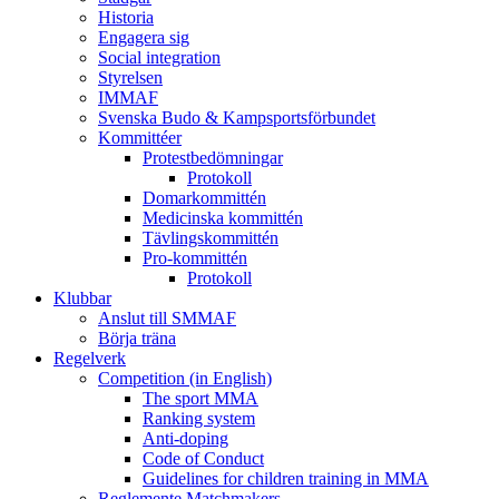
Historia
Engagera sig
Social integration
Styrelsen
IMMAF
Svenska Budo & Kampsportsförbundet
Kommittéer
Protestbedömningar
Protokoll
Domarkommittén
Medicinska kommittén
Tävlingskommittén
Pro-kommittén
Protokoll
Klubbar
Anslut till SMMAF
Börja träna
Regelverk
Competition (in English)
The sport MMA
Ranking system
Anti-doping
Code of Conduct
Guidelines for children training in MMA
Reglemente Matchmakers