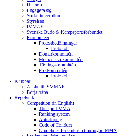
Historia
Engagera sig
Social integration
Styrelsen
IMMAF
Svenska Budo & Kampsportsförbundet
Kommittéer
Protestbedömningar
Protokoll
Domarkommittén
Medicinska kommittén
Tävlingskommittén
Pro-kommittén
Protokoll
Klubbar
Anslut till SMMAF
Börja träna
Regelverk
Competition (in English)
The sport MMA
Ranking system
Anti-doping
Code of Conduct
Guidelines for children training in MMA
Reglemente Matchmakers