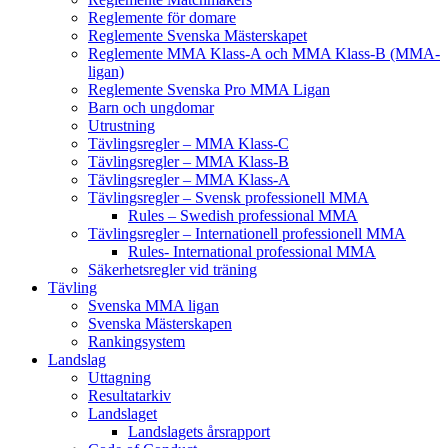
Reglemente för domare
Reglemente Svenska Mästerskapet
Reglemente MMA Klass-A och MMA Klass-B (MMA-
ligan)
Reglemente Svenska Pro MMA Ligan
Barn och ungdomar
Utrustning
Tävlingsregler – MMA Klass-C
Tävlingsregler – MMA Klass-B
Tävlingsregler – MMA Klass-A
Tävlingsregler – Svensk professionell MMA
Rules – Swedish professional MMA
Tävlingsregler – Internationell professionell MMA
Rules- International professional MMA
Säkerhetsregler vid träning
Tävling
Svenska MMA ligan
Svenska Mästerskapen
Rankingsystem
Landslag
Uttagning
Resultatarkiv
Landslaget
Landslagets årsrapport