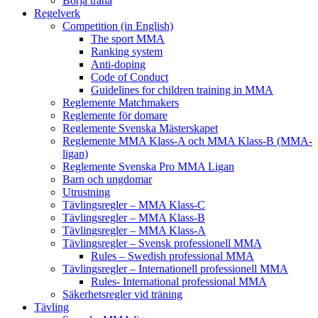
Börja träna
Regelverk
Competition (in English)
The sport MMA
Ranking system
Anti-doping
Code of Conduct
Guidelines for children training in MMA
Reglemente Matchmakers
Reglemente för domare
Reglemente Svenska Mästerskapet
Reglemente MMA Klass-A och MMA Klass-B (MMA-
ligan)
Reglemente Svenska Pro MMA Ligan
Barn och ungdomar
Utrustning
Tävlingsregler – MMA Klass-C
Tävlingsregler – MMA Klass-B
Tävlingsregler – MMA Klass-A
Tävlingsregler – Svensk professionell MMA
Rules – Swedish professional MMA
Tävlingsregler – Internationell professionell MMA
Rules- International professional MMA
Säkerhetsregler vid träning
Tävling