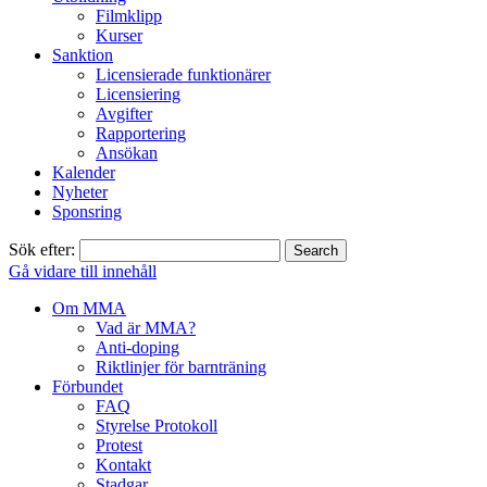
Filmklipp
Kurser
Sanktion
Licensierade funktionärer
Licensiering
Avgifter
Rapportering
Ansökan
Kalender
Nyheter
Sponsring
Sök efter:
Gå vidare till innehåll
Om MMA
Vad är MMA?
Anti-doping
Riktlinjer för barnträning
Förbundet
FAQ
Styrelse Protokoll
Protest
Kontakt
Stadgar