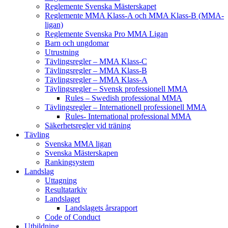
Reglemente Svenska Mästerskapet
Reglemente MMA Klass-A och MMA Klass-B (MMA-
ligan)
Reglemente Svenska Pro MMA Ligan
Barn och ungdomar
Utrustning
Tävlingsregler – MMA Klass-C
Tävlingsregler – MMA Klass-B
Tävlingsregler – MMA Klass-A
Tävlingsregler – Svensk professionell MMA
Rules – Swedish professional MMA
Tävlingsregler – Internationell professionell MMA
Rules- International professional MMA
Säkerhetsregler vid träning
Tävling
Svenska MMA ligan
Svenska Mästerskapen
Rankingsystem
Landslag
Uttagning
Resultatarkiv
Landslaget
Landslagets årsrapport
Code of Conduct
Utbildning