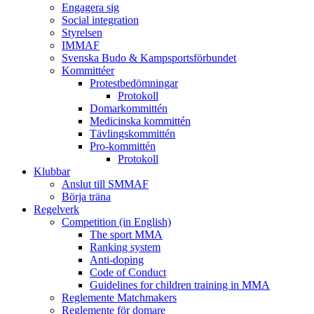
Engagera sig
Social integration
Styrelsen
IMMAF
Svenska Budo & Kampsportsförbundet
Kommittéer
Protestbedömningar
Protokoll
Domarkommittén
Medicinska kommittén
Tävlingskommittén
Pro-kommittén
Protokoll
Klubbar
Anslut till SMMAF
Börja träna
Regelverk
Competition (in English)
The sport MMA
Ranking system
Anti-doping
Code of Conduct
Guidelines for children training in MMA
Reglemente Matchmakers
Reglemente för domare