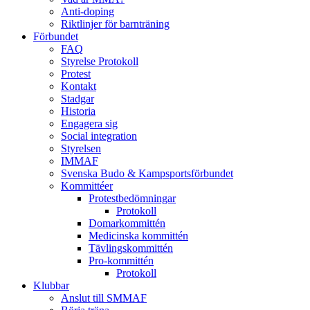
Anti-doping
Riktlinjer för barnträning
Förbundet
FAQ
Styrelse Protokoll
Protest
Kontakt
Stadgar
Historia
Engagera sig
Social integration
Styrelsen
IMMAF
Svenska Budo & Kampsportsförbundet
Kommittéer
Protestbedömningar
Protokoll
Domarkommittén
Medicinska kommittén
Tävlingskommittén
Pro-kommittén
Protokoll
Klubbar
Anslut till SMMAF