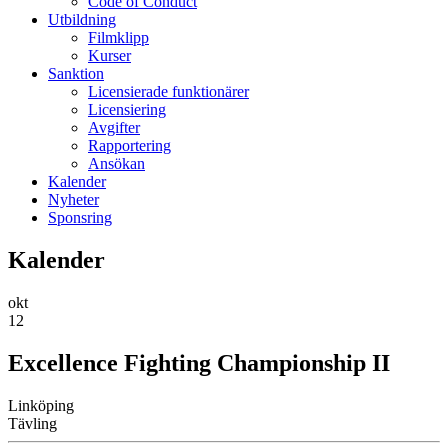
Code of Conduct
Utbildning
Filmklipp
Kurser
Sanktion
Licensierade funktionärer
Licensiering
Avgifter
Rapportering
Ansökan
Kalender
Nyheter
Sponsring
Kalender
okt
12
Excellence Fighting Championship II
Linköping
Tävling