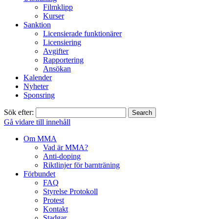
Filmklipp
Kurser
Sanktion
Licensierade funktionärer
Licensiering
Avgifter
Rapportering
Ansökan
Kalender
Nyheter
Sponsring
Sök efter:
Gå vidare till innehåll
Om MMA
Vad är MMA?
Anti-doping
Riktlinjer för barnträning
Förbundet
FAQ
Styrelse Protokoll
Protest
Kontakt
Stadgar