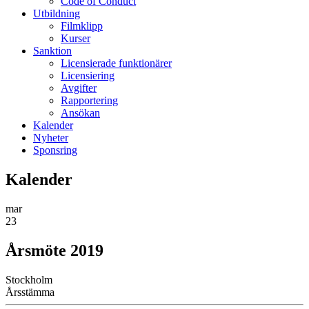
Code of Conduct
Utbildning
Filmklipp
Kurser
Sanktion
Licensierade funktionärer
Licensiering
Avgifter
Rapportering
Ansökan
Kalender
Nyheter
Sponsring
Kalender
mar
23
Årsmöte 2019
Stockholm
Årsstämma