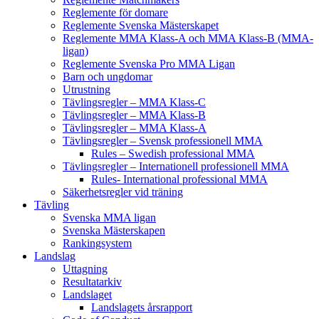
Reglemente för domare
Reglemente Svenska Mästerskapet
Reglemente MMA Klass-A och MMA Klass-B (MMA-
ligan)
Reglemente Svenska Pro MMA Ligan
Barn och ungdomar
Utrustning
Tävlingsregler – MMA Klass-C
Tävlingsregler – MMA Klass-B
Tävlingsregler – MMA Klass-A
Tävlingsregler – Svensk professionell MMA
Rules – Swedish professional MMA
Tävlingsregler – Internationell professionell MMA
Rules- International professional MMA
Säkerhetsregler vid träning
Tävling
Svenska MMA ligan
Svenska Mästerskapen
Rankingsystem
Landslag
Uttagning
Resultatarkiv
Landslaget
Landslagets årsrapport