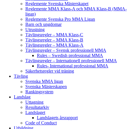
Reglemente Svenska Mästerskapet
Reglemente MMA Klass-A och MMA Klass-B (MMA-
ligan)
Reglemente Svenska Pro MMA Ligan
Barn och ungdomar
Utrustning
Tävlingsregler – MMA Klass-C
Tävlingsregler – MMA Klass-B
Tävlingsregler – MMA Klass-A
Tävlingsregler – Svensk professionell MMA
Rules – Swedish professional MMA
Tävlingsregler – Internationell professionell MMA
Rules- International professional MMA
Säkerhetsregler vid träning
Tävling
Svenska MMA ligan
Svenska Mästerskapen
Rankingsystem
Landslag
Uttagning
Resultatarkiv
Landslaget
Landslagets årsrapport
Code of Conduct
Utbildning