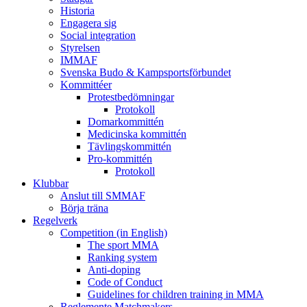
Historia
Engagera sig
Social integration
Styrelsen
IMMAF
Svenska Budo & Kampsportsförbundet
Kommittéer
Protestbedömningar
Protokoll
Domarkommittén
Medicinska kommittén
Tävlingskommittén
Pro-kommittén
Protokoll
Klubbar
Anslut till SMMAF
Börja träna
Regelverk
Competition (in English)
The sport MMA
Ranking system
Anti-doping
Code of Conduct
Guidelines for children training in MMA
Reglemente Matchmakers