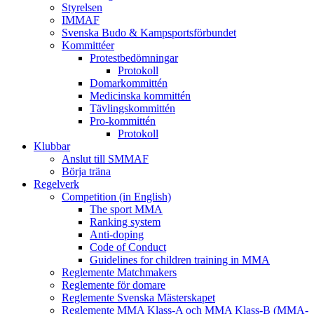
Styrelsen
IMMAF
Svenska Budo & Kampsportsförbundet
Kommittéer
Protestbedömningar
Protokoll
Domarkommittén
Medicinska kommittén
Tävlingskommittén
Pro-kommittén
Protokoll
Klubbar
Anslut till SMMAF
Börja träna
Regelverk
Competition (in English)
The sport MMA
Ranking system
Anti-doping
Code of Conduct
Guidelines for children training in MMA
Reglemente Matchmakers
Reglemente för domare
Reglemente Svenska Mästerskapet
Reglemente MMA Klass-A och MMA Klass-B (MMA-