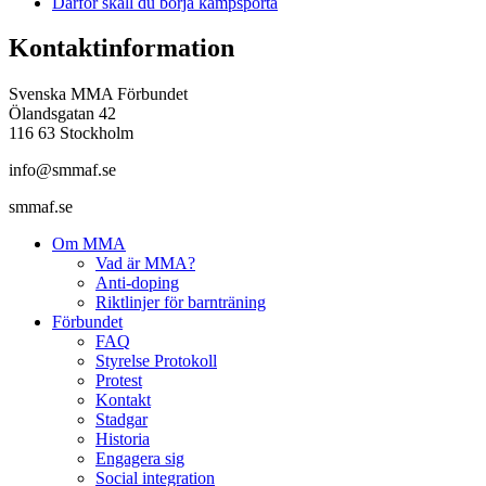
Därför skall du börja kampsporta
Kontaktinformation
Svenska MMA Förbundet
Ölandsgatan 42
116 63 Stockholm
info@smmaf.se
smmaf.se
Om MMA
Vad är MMA?
Anti-doping
Riktlinjer för barnträning
Förbundet
FAQ
Styrelse Protokoll
Protest
Kontakt
Stadgar
Historia
Engagera sig
Social integration