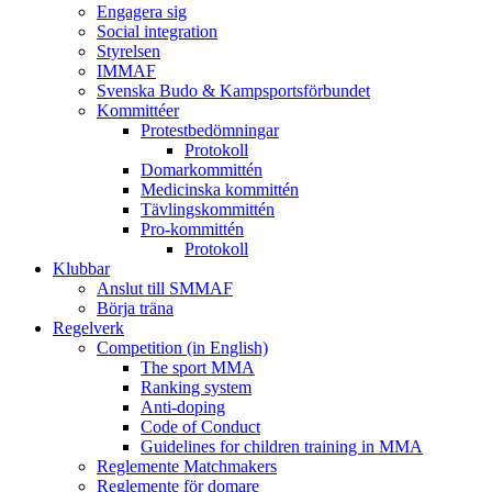
Engagera sig
Social integration
Styrelsen
IMMAF
Svenska Budo & Kampsportsförbundet
Kommittéer
Protestbedömningar
Protokoll
Domarkommittén
Medicinska kommittén
Tävlingskommittén
Pro-kommittén
Protokoll
Klubbar
Anslut till SMMAF
Börja träna
Regelverk
Competition (in English)
The sport MMA
Ranking system
Anti-doping
Code of Conduct
Guidelines for children training in MMA
Reglemente Matchmakers
Reglemente för domare