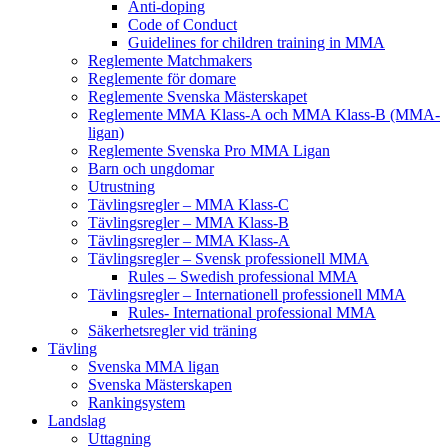
Anti-doping
Code of Conduct
Guidelines for children training in MMA
Reglemente Matchmakers
Reglemente för domare
Reglemente Svenska Mästerskapet
Reglemente MMA Klass-A och MMA Klass-B (MMA-
ligan)
Reglemente Svenska Pro MMA Ligan
Barn och ungdomar
Utrustning
Tävlingsregler – MMA Klass-C
Tävlingsregler – MMA Klass-B
Tävlingsregler – MMA Klass-A
Tävlingsregler – Svensk professionell MMA
Rules – Swedish professional MMA
Tävlingsregler – Internationell professionell MMA
Rules- International professional MMA
Säkerhetsregler vid träning
Tävling
Svenska MMA ligan
Svenska Mästerskapen
Rankingsystem
Landslag
Uttagning