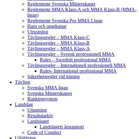
Reglemente Svenska Mästerskapet
Reglemente MMA Klass-A och MMA Klass-B (MMA-
ligan)
Reglemente Svenska Pro MMA Ligan
Barn och ungdomar
Utrustning
Tävlingsregler – MMA Klass-C
Tävlingsregler – MMA Klass-B
Tävlingsregler – MMA Klass-A
Tävlingsregler – Svensk professionell MMA
Rules – Swedish professional MMA
Tävlingsregler – Internationell professionell MMA
Rules- International professional MMA
Säkerhetsregler vid träning
Tävling
Svenska MMA ligan
Svenska Mästerskapen
Rankingsystem
Landslag
Uttagning
Resultatarkiv
Landslaget
Landslagets årsrapport
Code of Conduct
Utbildning