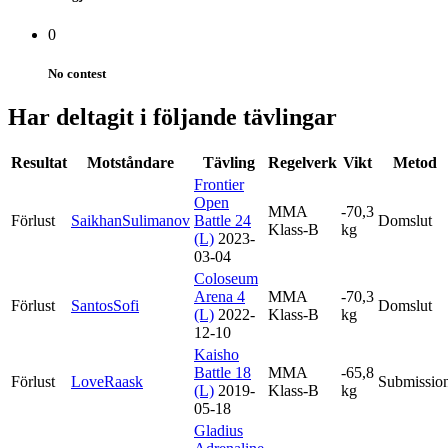
0
No contest
Har deltagit i följande tävlingar
Resultat
Motståndare
Tävling
Regelverk
Vikt
Metod
Frontier
Open
MMA
-70,3
Förlust
SaikhanSulimanov
Battle 24
Domslut
Klass-B
kg
(L)
2023-
03-04
Coloseum
Arena 4
MMA
-70,3
Förlust
SantosSofi
Domslut
(L)
2022-
Klass-B
kg
12-10
Kaisho
Battle 18
MMA
-65,8
Förlust
LoveRaask
Submissio
(L)
2019-
Klass-B
kg
05-18
Gladius