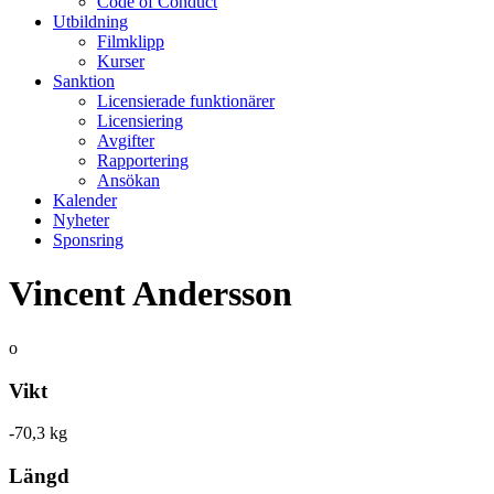
Code of Conduct
Utbildning
Filmklipp
Kurser
Sanktion
Licensierade funktionärer
Licensiering
Avgifter
Rapportering
Ansökan
Kalender
Nyheter
Sponsring
Vincent Andersson
o
Vikt
-70,3 kg
Längd