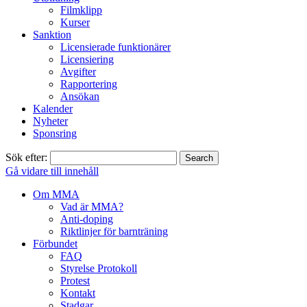
Filmklipp
Kurser
Sanktion
Licensierade funktionärer
Licensiering
Avgifter
Rapportering
Ansökan
Kalender
Nyheter
Sponsring
Sök efter:
Gå vidare till innehåll
Om MMA
Vad är MMA?
Anti-doping
Riktlinjer för barnträning
Förbundet
FAQ
Styrelse Protokoll
Protest
Kontakt
Stadgar