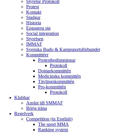
Styrelse Protokoll
Protest
Kontakt
Stadgar
Historia
Engagera sig
Social integration
Styrelsen
IMMAF
Svenska Budo & Kampsportsförbundet
Kommittéer
Protestbedömningar
Protokoll
Domarkommittén
Medicinska kommittén
Tävlingskommittén
Pro-kommittén
Protokoll
Klubbar
Anslut till SMMAF
Börja träna
Regelverk
Competition (in English)
The sport MMA
Ranking system