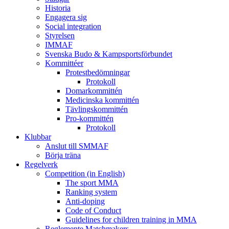
Historia
Engagera sig
Social integration
Styrelsen
IMMAF
Svenska Budo & Kampsportsförbundet
Kommittéer
Protestbedömningar
Protokoll
Domarkommittén
Medicinska kommittén
Tävlingskommittén
Pro-kommittén
Protokoll
Klubbar
Anslut till SMMAF
Börja träna
Regelverk
Competition (in English)
The sport MMA
Ranking system
Anti-doping
Code of Conduct
Guidelines for children training in MMA
Reglemente Matchmakers