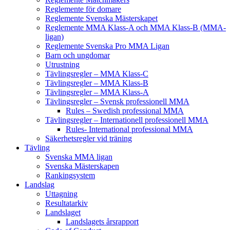
Reglemente för domare
Reglemente Svenska Mästerskapet
Reglemente MMA Klass-A och MMA Klass-B (MMA-
ligan)
Reglemente Svenska Pro MMA Ligan
Barn och ungdomar
Utrustning
Tävlingsregler – MMA Klass-C
Tävlingsregler – MMA Klass-B
Tävlingsregler – MMA Klass-A
Tävlingsregler – Svensk professionell MMA
Rules – Swedish professional MMA
Tävlingsregler – Internationell professionell MMA
Rules- International professional MMA
Säkerhetsregler vid träning
Tävling
Svenska MMA ligan
Svenska Mästerskapen
Rankingsystem
Landslag
Uttagning
Resultatarkiv
Landslaget
Landslagets årsrapport