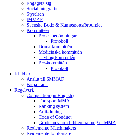
Engagera sig
Social integration
Styrelsen
IMMAF
Svenska Budo & Kampsportsförbundet
Kommittéer
Protestbedömningar
Protokoll
Domarkommittén
Medicinska kommittén
Tävlingskommittén
Pro-kommittén
Protokoll
Klubbar
Anslut till SMMAF
Börja träna
Regelverk
Competition (in English)
The sport MMA
Ranking system
Anti-doping
Code of Conduct
Guidelines for children training in MMA
Reglemente Matchmakers
Reglemente för domare