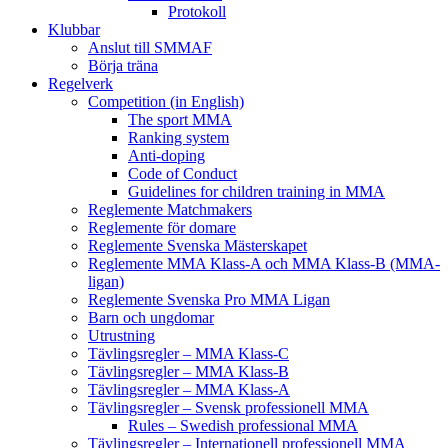
Protokoll
Klubbar
Anslut till SMMAF
Börja träna
Regelverk
Competition (in English)
The sport MMA
Ranking system
Anti-doping
Code of Conduct
Guidelines for children training in MMA
Reglemente Matchmakers
Reglemente för domare
Reglemente Svenska Mästerskapet
Reglemente MMA Klass-A och MMA Klass-B (MMA-
ligan)
Reglemente Svenska Pro MMA Ligan
Barn och ungdomar
Utrustning
Tävlingsregler – MMA Klass-C
Tävlingsregler – MMA Klass-B
Tävlingsregler – MMA Klass-A
Tävlingsregler – Svensk professionell MMA
Rules – Swedish professional MMA
Tävlingsregler – Internationell professionell MMA