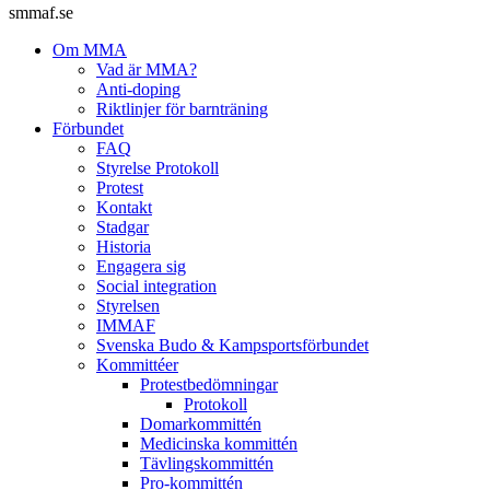
smmaf.se
Om MMA
Vad är MMA?
Anti-doping
Riktlinjer för barnträning
Förbundet
FAQ
Styrelse Protokoll
Protest
Kontakt
Stadgar
Historia
Engagera sig
Social integration
Styrelsen
IMMAF
Svenska Budo & Kampsportsförbundet
Kommittéer
Protestbedömningar
Protokoll
Domarkommittén
Medicinska kommittén
Tävlingskommittén
Pro-kommittén