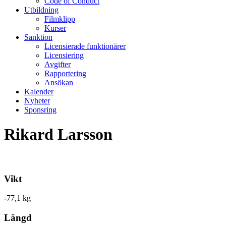
Code of Conduct
Utbildning
Filmklipp
Kurser
Sanktion
Licensierade funktionärer
Licensiering
Avgifter
Rapportering
Ansökan
Kalender
Nyheter
Sponsring
Rikard Larsson
Vikt
-77,1 kg
Längd