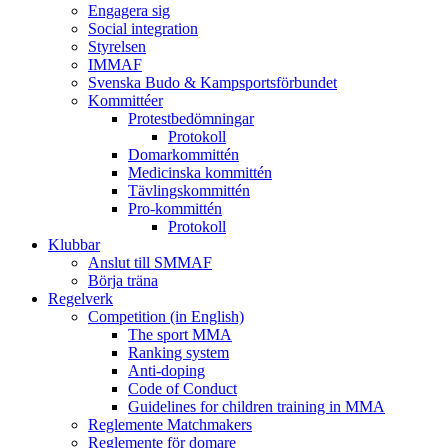
Engagera sig
Social integration
Styrelsen
IMMAF
Svenska Budo & Kampsportsförbundet
Kommittéer
Protestbedömningar
Protokoll
Domarkommittén
Medicinska kommittén
Tävlingskommittén
Pro-kommittén
Protokoll
Klubbar
Anslut till SMMAF
Börja träna
Regelverk
Competition (in English)
The sport MMA
Ranking system
Anti-doping
Code of Conduct
Guidelines for children training in MMA
Reglemente Matchmakers
Reglemente för domare