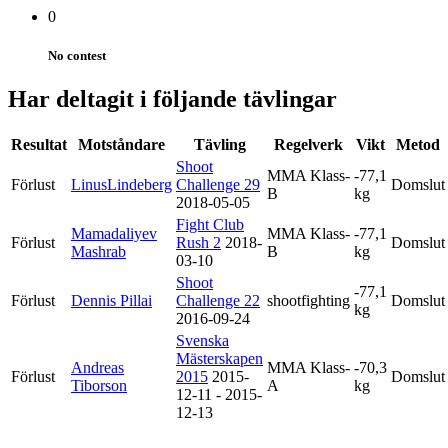
0
No contest
Har deltagit i följande tävlingar
Resultat
Motståndare
Tävling
Regelverk
Vikt
Metod
Shoot
MMA Klass-
-77,1
Förlust
LinusLindeberg
Challenge 29
Domslut
B
kg
2018-05-05
Fight Club
Mamadaliyev
MMA Klass-
-77,1
Förlust
Rush 2
2018-
Domslut
Mashrab
B
kg
03-10
Shoot
-77,1
Förlust
Dennis Pillai
Challenge 22
shootfighting
Domslut
kg
2016-09-24
Svenska
Mästerskapen
Andreas
MMA Klass-
-70,3
Förlust
2015
2015-
Domslut
Tiborson
A
kg
12-11 - 2015-
12-13