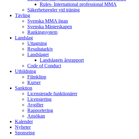
Rules- International professional MMA
Säkerhetsregler vid träning
Tävling
Svenska MMA ligan
Svenska Mästerskapen
Rankingsystem
Landslag
Uttagning
Resultatarkiv
Landslaget
Landslagets årsrapport
Code of Conduct
Utbildning
Filmklipp
Kurser
Sanktion
Licensierade funktionärer
Licensiering
Avgifter
Rapportering
Ansökan
Kalender
Nyheter
Sponsring