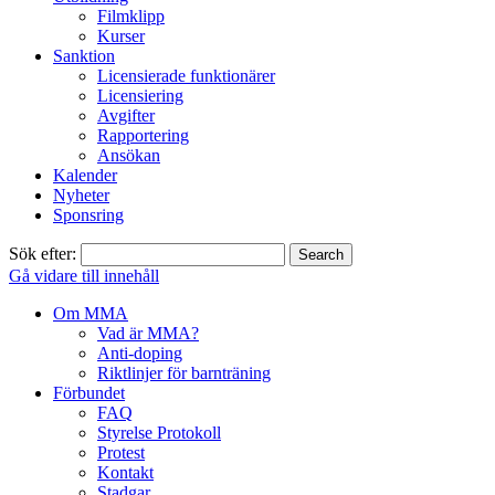
Filmklipp
Kurser
Sanktion
Licensierade funktionärer
Licensiering
Avgifter
Rapportering
Ansökan
Kalender
Nyheter
Sponsring
Sök efter:
Gå vidare till innehåll
Om MMA
Vad är MMA?
Anti-doping
Riktlinjer för barnträning
Förbundet
FAQ
Styrelse Protokoll
Protest
Kontakt
Stadgar