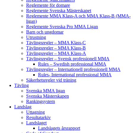
Reglemente för domare
Reglemente Svenska Mästerskapet
Reglemente MMA Klass-A och MMA Klass-B (MMA-
ligan)
Reglemente Svenska Pro MMA Ligan
Barn och ungdomar
Utrustning
Tävlingsregler – MMA Klass-C
Tävlingsregler – MMA Klass-B
Tävlingsregler – MMA Klass-A
Tävlingsregler – Svensk professionell MMA
Rules – Swedish professional MMA
Tävlingsregler – Internationell professionell MMA
Rules- International professional MMA
Säkerhetsregler vid träning
Tävling
Svenska MMA ligan
Svenska Mästerskapen
Rankingsystem
Landslag
Uttagning
Resultatarkiv
Landslaget
Landslagets årsrapport