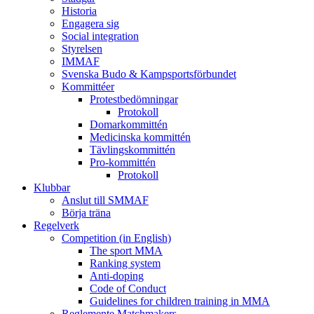
Historia
Engagera sig
Social integration
Styrelsen
IMMAF
Svenska Budo & Kampsportsförbundet
Kommittéer
Protestbedömningar
Protokoll
Domarkommittén
Medicinska kommittén
Tävlingskommittén
Pro-kommittén
Protokoll
Klubbar
Anslut till SMMAF
Börja träna
Regelverk
Competition (in English)
The sport MMA
Ranking system
Anti-doping
Code of Conduct
Guidelines for children training in MMA
Reglemente Matchmakers