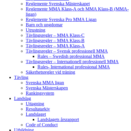
Reglemente Svenska Mästerskapet
Reglemente MMA Klass-A och MMA Klass-B (MMA-
ligan)
Reglemente Svenska Pro MMA Ligan
Barn och ungdomar
Utrustning
Tävlingsregler – MMA Klass-C
Tävlingsregler – MMA Klass-B
Tävlingsregler – MMA Klass-A
Tävlingsregler – Svensk professionell MMA
Rules – Swedish professional MMA
Tävlingsregler – Internationell professionell MMA
Rules- International professional MMA
Säkerhetsregler vid träning
Tävling
Svenska MMA ligan
Svenska Mästerskapen
Rankingsystem
Landslag
Uttagning
Resultatarkiv
Landslaget
Landslagets årsrapport
Code of Conduct
Utbildning