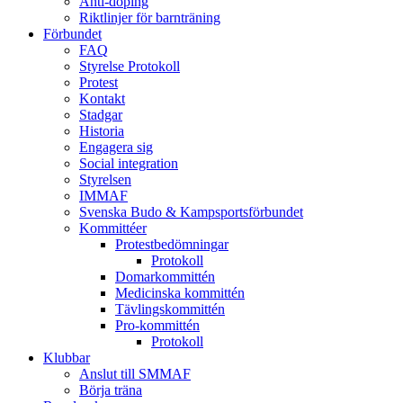
Anti-doping
Riktlinjer för barnträning
Förbundet
FAQ
Styrelse Protokoll
Protest
Kontakt
Stadgar
Historia
Engagera sig
Social integration
Styrelsen
IMMAF
Svenska Budo & Kampsportsförbundet
Kommittéer
Protestbedömningar
Protokoll
Domarkommittén
Medicinska kommittén
Tävlingskommittén
Pro-kommittén
Protokoll
Klubbar
Anslut till SMMAF
Börja träna