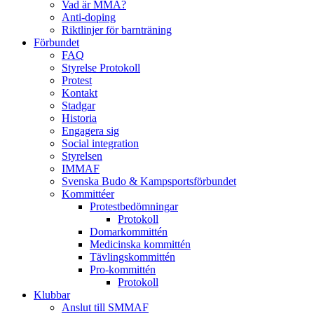
Vad är MMA?
Anti-doping
Riktlinjer för barnträning
Förbundet
FAQ
Styrelse Protokoll
Protest
Kontakt
Stadgar
Historia
Engagera sig
Social integration
Styrelsen
IMMAF
Svenska Budo & Kampsportsförbundet
Kommittéer
Protestbedömningar
Protokoll
Domarkommittén
Medicinska kommittén
Tävlingskommittén
Pro-kommittén
Protokoll
Klubbar
Anslut till SMMAF