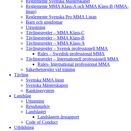
Reglemente Svenska Mästerskapet
Reglemente MMA Klass-A och MMA Klass-B (MMA-
ligan)
Reglemente Svenska Pro MMA Ligan
Barn och ungdomar
Utrustning
Tävlingsregler – MMA Klass-C
Tävlingsregler – MMA Klass-B
Tävlingsregler – MMA Klass-A
Tävlingsregler – Svensk professionell MMA
Rules – Swedish professional MMA
Tävlingsregler – Internationell professionell MMA
Rules- International professional MMA
Säkerhetsregler vid träning
Tävling
Svenska MMA ligan
Svenska Mästerskapen
Rankingsystem
Landslag
Uttagning
Resultatarkiv
Landslaget
Landslagets årsrapport
Code of Conduct
Utbildning