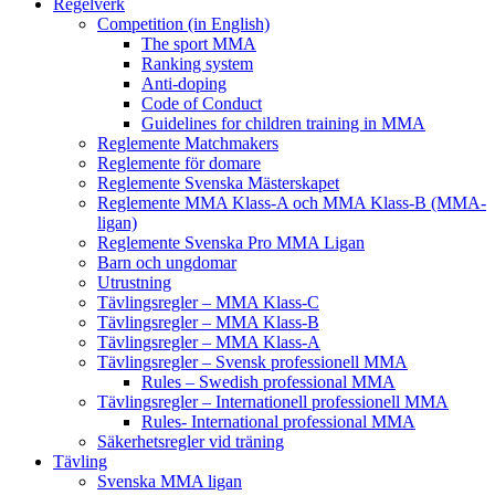
Regelverk
Competition (in English)
The sport MMA
Ranking system
Anti-doping
Code of Conduct
Guidelines for children training in MMA
Reglemente Matchmakers
Reglemente för domare
Reglemente Svenska Mästerskapet
Reglemente MMA Klass-A och MMA Klass-B (MMA-
ligan)
Reglemente Svenska Pro MMA Ligan
Barn och ungdomar
Utrustning
Tävlingsregler – MMA Klass-C
Tävlingsregler – MMA Klass-B
Tävlingsregler – MMA Klass-A
Tävlingsregler – Svensk professionell MMA
Rules – Swedish professional MMA
Tävlingsregler – Internationell professionell MMA
Rules- International professional MMA
Säkerhetsregler vid träning
Tävling
Svenska MMA ligan