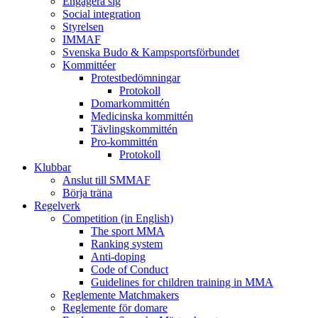
Engagera sig
Social integration
Styrelsen
IMMAF
Svenska Budo & Kampsportsförbundet
Kommittéer
Protestbedömningar
Protokoll
Domarkommittén
Medicinska kommittén
Tävlingskommittén
Pro-kommittén
Protokoll
Klubbar
Anslut till SMMAF
Börja träna
Regelverk
Competition (in English)
The sport MMA
Ranking system
Anti-doping
Code of Conduct
Guidelines for children training in MMA
Reglemente Matchmakers
Reglemente för domare