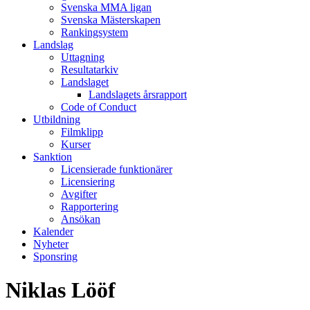
Svenska MMA ligan
Svenska Mästerskapen
Rankingsystem
Landslag
Uttagning
Resultatarkiv
Landslaget
Landslagets årsrapport
Code of Conduct
Utbildning
Filmklipp
Kurser
Sanktion
Licensierade funktionärer
Licensiering
Avgifter
Rapportering
Ansökan
Kalender
Nyheter
Sponsring
Niklas Lööf