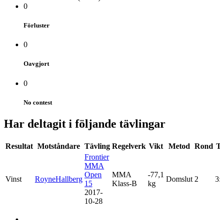
0
Förluster
0
Oavgjort
0
No contest
Har deltagit i följande tävlingar
Resultat
Motståndare
Tävling
Regelverk
Vikt
Metod
Rond
T
Frontier
MMA
Open
MMA
-77,1
Vinst
RoyneHallberg
Domslut
2
3
15
Klass-B
kg
2017-
10-28