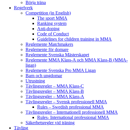
Börja träna
Regelverk
Competition (in English)
The sport MMA
Ranking system
Anti-doping
Code of Conduct
Guidelines for children training in MMA
Reglemente Matchmakers
Reglemente för domare
Reglemente Svenska Mästerskapet
Reglemente MMA Klass-A och MMA Klass-B (MMA-
ligan)
Reglemente Svenska Pro MMA Ligan
Barn och ungdomar
Utrustning
Tävlingsregler – MMA Klass-C
Tävlingsregler – MMA Klass-B
Tävlingsregler – MMA Klass-A
Tävlingsregler – Svensk professionell MMA
Rules – Swedish professional MMA
Tävlingsregler – Internationell professionell MMA
Rules- International professional MMA
Säkerhetsregler vid träning
Tävling