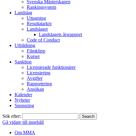
Svenska Mästerskapen
Rankingsystem
Landslag
Uttagning
Resultatarkiv
Landslaget
Landslagets årsrapport
Code of Conduct
Utbildning
Filmklipp
Kurser
Sanktion
Licensierade funktionärer
Licensiering
Avgifter
Rapportering
Ansökan
Kalender
Nyheter
Sponsring
Sök efter:
Gå vidare till innehåll
Om MMA