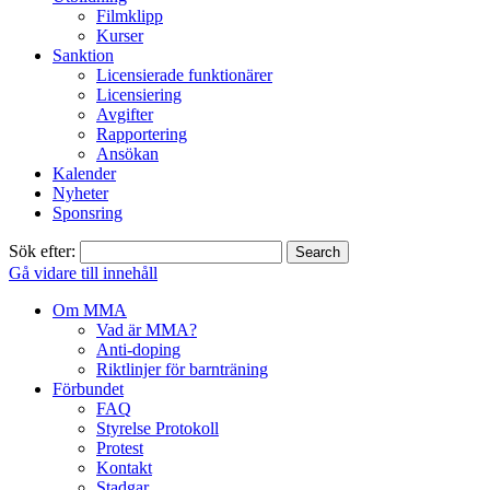
Filmklipp
Kurser
Sanktion
Licensierade funktionärer
Licensiering
Avgifter
Rapportering
Ansökan
Kalender
Nyheter
Sponsring
Sök efter:
Gå vidare till innehåll
Om MMA
Vad är MMA?
Anti-doping
Riktlinjer för barnträning
Förbundet
FAQ
Styrelse Protokoll
Protest
Kontakt
Stadgar