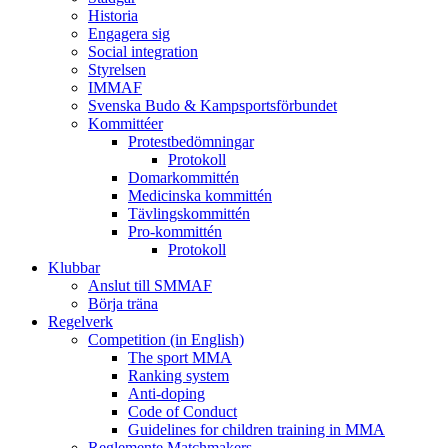
Historia
Engagera sig
Social integration
Styrelsen
IMMAF
Svenska Budo & Kampsportsförbundet
Kommittéer
Protestbedömningar
Protokoll
Domarkommittén
Medicinska kommittén
Tävlingskommittén
Pro-kommittén
Protokoll
Klubbar
Anslut till SMMAF
Börja träna
Regelverk
Competition (in English)
The sport MMA
Ranking system
Anti-doping
Code of Conduct
Guidelines for children training in MMA
Reglemente Matchmakers