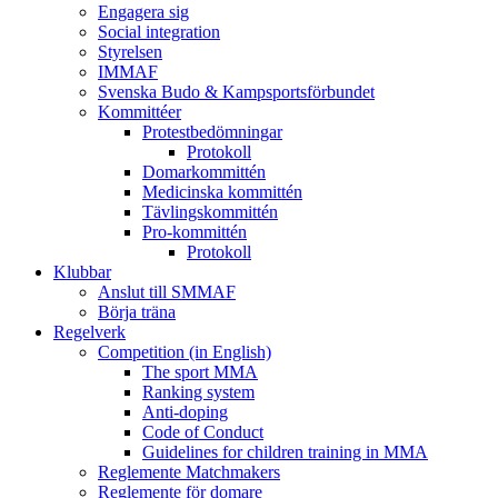
Engagera sig
Social integration
Styrelsen
IMMAF
Svenska Budo & Kampsportsförbundet
Kommittéer
Protestbedömningar
Protokoll
Domarkommittén
Medicinska kommittén
Tävlingskommittén
Pro-kommittén
Protokoll
Klubbar
Anslut till SMMAF
Börja träna
Regelverk
Competition (in English)
The sport MMA
Ranking system
Anti-doping
Code of Conduct
Guidelines for children training in MMA
Reglemente Matchmakers
Reglemente för domare