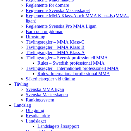
Reglemente för domare
Reglemente Svenska Mästerskapet
Reglemente MMA Klass-A och MMA Klass-B (MMA-
ligan)
Reglemente Svenska Pro MMA Ligan
Barn och ungdomar
Utrustning
Tävlingsregler – MMA Klass-C
Tävlingsregler – MMA Klass-B
Tävlingsregler – MMA Klass-A
Tävlingsregler – Svensk professionell MMA
Rules – Swedish professional MMA
Tävlingsregler – Internationell professionell MMA
Rules- International professional MMA
Säkerhetsregler vid träning
Tävling
Svenska MMA ligan
Svenska Mästerskapen
Rankingsystem
Landslag
Uttagning
Resultatarkiv
Landslaget
Landslagets årsrapport