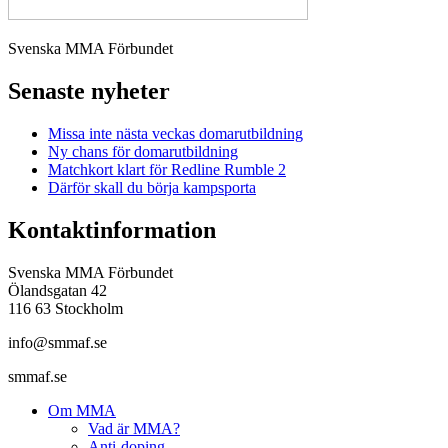
Svenska MMA Förbundet
Senaste nyheter
Missa inte nästa veckas domarutbildning
Ny chans för domarutbildning
Matchkort klart för Redline Rumble 2
Därför skall du börja kampsporta
Kontaktinformation
Svenska MMA Förbundet
Ölandsgatan 42
116 63 Stockholm
info@smmaf.se
smmaf.se
Om MMA
Vad är MMA?
Anti-doping