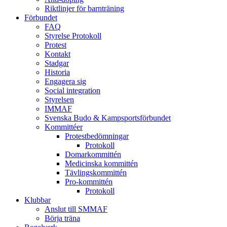
Riktlinjer för barnträning
Förbundet
FAQ
Styrelse Protokoll
Protest
Kontakt
Stadgar
Historia
Engagera sig
Social integration
Styrelsen
IMMAF
Svenska Budo & Kampsportsförbundet
Kommittéer
Protestbedömningar
Protokoll
Domarkommittén
Medicinska kommittén
Tävlingskommittén
Pro-kommittén
Protokoll
Klubbar
Anslut till SMMAF
Börja träna