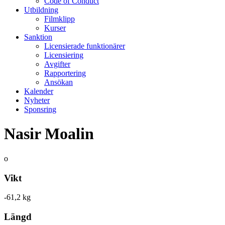
Code of Conduct
Utbildning
Filmklipp
Kurser
Sanktion
Licensierade funktionärer
Licensiering
Avgifter
Rapportering
Ansökan
Kalender
Nyheter
Sponsring
Nasir Moalin
o
Vikt
-61,2 kg
Längd