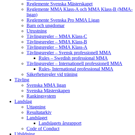
Reglemente Svenska Mästerskapet
Reglemente MMA Klass-A och MMA Klass-B (MMA-
ligan)
Reglemente Svenska Pro MMA Ligan
Barn och ungdomar
Utrustning
Tävlingsregler – MMA Klass-C
Tävlingsregler – MMA Klass-B
Tävlingsregler – MMA Klass-A
Tävlingsregler – Svensk professionell MMA
Rules – Swedish professional MMA
Tävlingsregler – Internationell professionell MMA
Rules- International professional MMA
Säkerhetsregler vid träning
Tävling
Svenska MMA ligan
Svenska Mästerskapen
Rankingsystem
Landslag
Uttagning
Resultatarkiv
Landslaget
Landslagets årsrapport
Code of Conduct
Utbildning