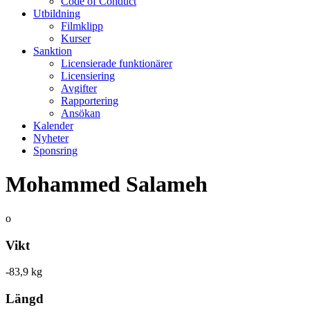
Code of Conduct
Utbildning
Filmklipp
Kurser
Sanktion
Licensierade funktionärer
Licensiering
Avgifter
Rapportering
Ansökan
Kalender
Nyheter
Sponsring
Mohammed Salameh
o
Vikt
-83,9 kg
Längd