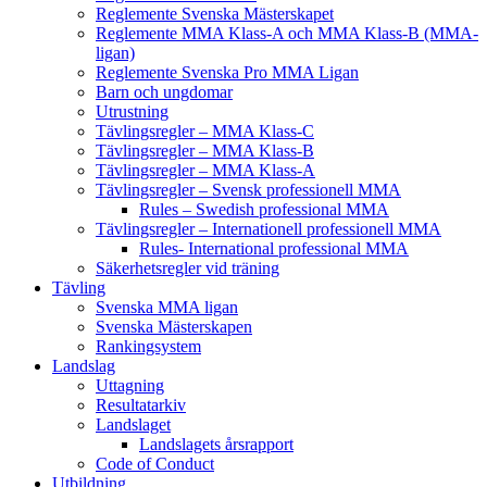
Reglemente Svenska Mästerskapet
Reglemente MMA Klass-A och MMA Klass-B (MMA-
ligan)
Reglemente Svenska Pro MMA Ligan
Barn och ungdomar
Utrustning
Tävlingsregler – MMA Klass-C
Tävlingsregler – MMA Klass-B
Tävlingsregler – MMA Klass-A
Tävlingsregler – Svensk professionell MMA
Rules – Swedish professional MMA
Tävlingsregler – Internationell professionell MMA
Rules- International professional MMA
Säkerhetsregler vid träning
Tävling
Svenska MMA ligan
Svenska Mästerskapen
Rankingsystem
Landslag
Uttagning
Resultatarkiv
Landslaget
Landslagets årsrapport
Code of Conduct
Utbildning