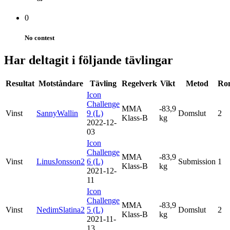
0
No contest
Har deltagit i följande tävlingar
Resultat
Motståndare
Tävling
Regelverk
Vikt
Metod
Ro
Icon
Challenge
MMA
-83,9
Vinst
SannyWallin
9 (L)
Domslut
2
Klass-B
kg
2022-12-
03
Icon
Challenge
MMA
-83,9
Vinst
LinusJonsson2
6 (L)
Submission
1
Klass-B
kg
2021-12-
11
Icon
Challenge
MMA
-83,9
Vinst
NedimSlatina2
5 (L)
Domslut
2
Klass-B
kg
2021-11-
13