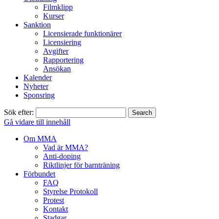
Filmklipp
Kurser
Sanktion
Licensierade funktionärer
Licensiering
Avgifter
Rapportering
Ansökan
Kalender
Nyheter
Sponsring
Sök efter:
Gå vidare till innehåll
Om MMA
Vad är MMA?
Anti-doping
Riktlinjer för barnträning
Förbundet
FAQ
Styrelse Protokoll
Protest
Kontakt
Stadgar