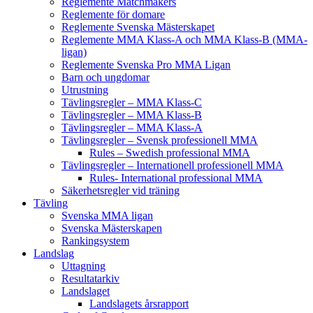
Reglemente Matchmakers
Reglemente för domare
Reglemente Svenska Mästerskapet
Reglemente MMA Klass-A och MMA Klass-B (MMA-
ligan)
Reglemente Svenska Pro MMA Ligan
Barn och ungdomar
Utrustning
Tävlingsregler – MMA Klass-C
Tävlingsregler – MMA Klass-B
Tävlingsregler – MMA Klass-A
Tävlingsregler – Svensk professionell MMA
Rules – Swedish professional MMA
Tävlingsregler – Internationell professionell MMA
Rules- International professional MMA
Säkerhetsregler vid träning
Tävling
Svenska MMA ligan
Svenska Mästerskapen
Rankingsystem
Landslag
Uttagning
Resultatarkiv
Landslaget
Landslagets årsrapport