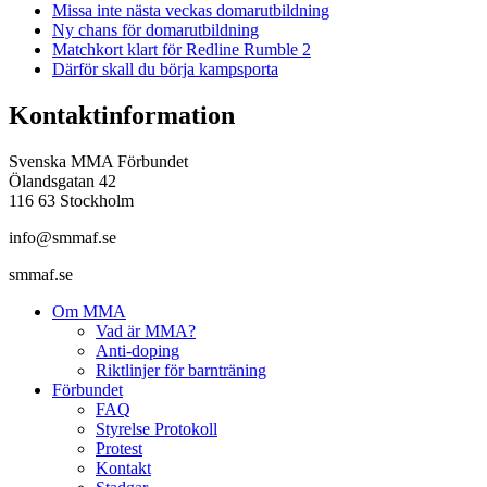
Missa inte nästa veckas domarutbildning
Ny chans för domarutbildning
Matchkort klart för Redline Rumble 2
Därför skall du börja kampsporta
Kontaktinformation
Svenska MMA Förbundet
Ölandsgatan 42
116 63 Stockholm
info@smmaf.se
smmaf.se
Om MMA
Vad är MMA?
Anti-doping
Riktlinjer för barnträning
Förbundet
FAQ
Styrelse Protokoll
Protest
Kontakt