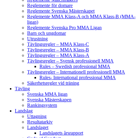
Reglemente för domare
Reglemente Svenska Mästerskapet
Reglemente MMA Klass-A och MMA Klass-B (MMA-
ligan)
Reglemente Svenska Pro MMA Ligan
Barn och ungdomar
Utrustning
Tävlingsregler – MMA Klass-C
Tävlingsregler – MMA Klass-B
Tävlingsregler – MMA Klass-A
Tävlingsregler – Svensk professionell MMA
Rules – Swedish professional MMA
Tävlingsregler – Internationell professionell MMA
Rules- International professional MMA
Säkerhetsregler vid träning
Tävling
Svenska MMA ligan
Svenska Mästerskapen
Rankingsystem
Landslag
Uttagning
Resultatarkiv
Landslaget
Landslagets årsrapport