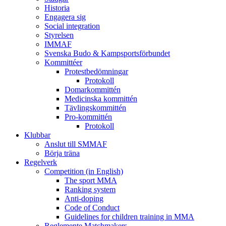
Historia
Engagera sig
Social integration
Styrelsen
IMMAF
Svenska Budo & Kampsportsförbundet
Kommittéer
Protestbedömningar
Protokoll
Domarkommittén
Medicinska kommittén
Tävlingskommittén
Pro-kommittén
Protokoll
Klubbar
Anslut till SMMAF
Börja träna
Regelverk
Competition (in English)
The sport MMA
Ranking system
Anti-doping
Code of Conduct
Guidelines for children training in MMA
Reglemente Matchmakers