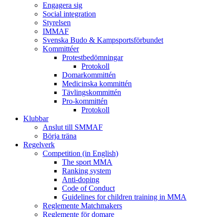
Engagera sig
Social integration
Styrelsen
IMMAF
Svenska Budo & Kampsportsförbundet
Kommittéer
Protestbedömningar
Protokoll
Domarkommittén
Medicinska kommittén
Tävlingskommittén
Pro-kommittén
Protokoll
Klubbar
Anslut till SMMAF
Börja träna
Regelverk
Competition (in English)
The sport MMA
Ranking system
Anti-doping
Code of Conduct
Guidelines for children training in MMA
Reglemente Matchmakers
Reglemente för domare