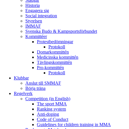
Stadgar
Historia
Engagera sig
Social integration
Styrelsen
IMMAF
Svenska Budo & Kampsportsförbundet
Kommittéer
Protestbedömningar
Protokoll
Domarkommittén
Medicinska kommittén
Tävlingskommittén
Pro-kommittén
Protokoll
Klubbar
Anslut till SMMAF
Börja träna
Regelverk
Competition (in English)
The sport MMA
Ranking system
Anti-doping
Code of Conduct
Guidelines for children training in MMA