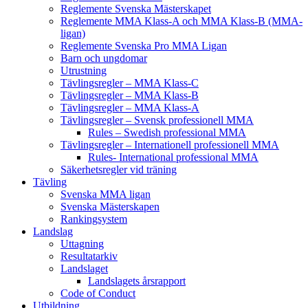
Reglemente Svenska Mästerskapet
Reglemente MMA Klass-A och MMA Klass-B (MMA-
ligan)
Reglemente Svenska Pro MMA Ligan
Barn och ungdomar
Utrustning
Tävlingsregler – MMA Klass-C
Tävlingsregler – MMA Klass-B
Tävlingsregler – MMA Klass-A
Tävlingsregler – Svensk professionell MMA
Rules – Swedish professional MMA
Tävlingsregler – Internationell professionell MMA
Rules- International professional MMA
Säkerhetsregler vid träning
Tävling
Svenska MMA ligan
Svenska Mästerskapen
Rankingsystem
Landslag
Uttagning
Resultatarkiv
Landslaget
Landslagets årsrapport
Code of Conduct
Utbildning