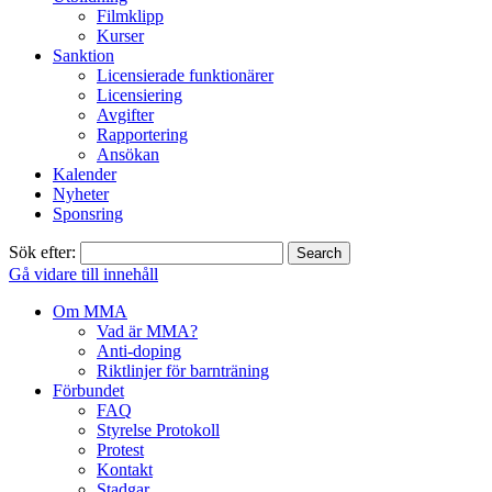
Filmklipp
Kurser
Sanktion
Licensierade funktionärer
Licensiering
Avgifter
Rapportering
Ansökan
Kalender
Nyheter
Sponsring
Sök efter:
Gå vidare till innehåll
Om MMA
Vad är MMA?
Anti-doping
Riktlinjer för barnträning
Förbundet
FAQ
Styrelse Protokoll
Protest
Kontakt
Stadgar