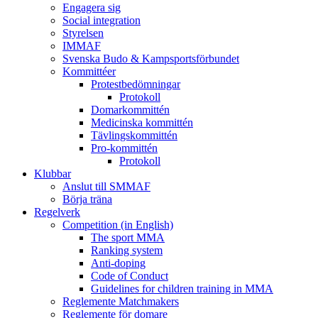
Engagera sig
Social integration
Styrelsen
IMMAF
Svenska Budo & Kampsportsförbundet
Kommittéer
Protestbedömningar
Protokoll
Domarkommittén
Medicinska kommittén
Tävlingskommittén
Pro-kommittén
Protokoll
Klubbar
Anslut till SMMAF
Börja träna
Regelverk
Competition (in English)
The sport MMA
Ranking system
Anti-doping
Code of Conduct
Guidelines for children training in MMA
Reglemente Matchmakers
Reglemente för domare