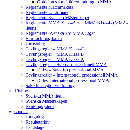
Guidelines for children training in MMA
Reglemente Matchmakers
Reglemente för domare
Reglemente Svenska Mästerskapet
Reglemente MMA Klass-A och MMA Klass-B (MMA-
ligan)
Reglemente Svenska Pro MMA Ligan
Barn och ungdomar
Utrustning
Tävlingsregler – MMA Klass-C
Tävlingsregler – MMA Klass-B
Tävlingsregler – MMA Klass-A
Tävlingsregler – Svensk professionell MMA
Rules – Swedish professional MMA
Tävlingsregler – Internationell professionell MMA
Rules- International professional MMA
Säkerhetsregler vid träning
Tävling
Svenska MMA ligan
Svenska Mästerskapen
Rankingsystem
Landslag
Uttagning
Resultatarkiv
Landslaget