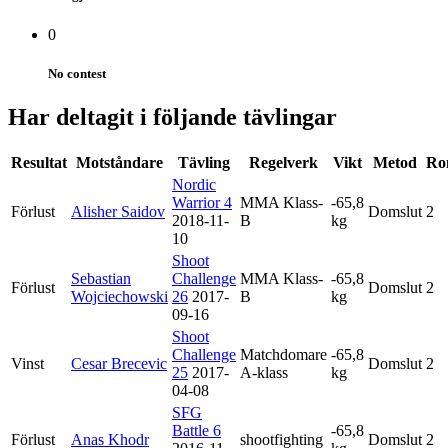
0
No contest
Har deltagit i följande tävlingar
Resultat
Motståndare
Tävling
Regelverk
Vikt
Metod
Ro
Nordic
Warrior 4
MMA Klass-
-65,8
Förlust
Alisher Saidov
Domslut
2
2018-11-
B
kg
10
Shoot
Sebastian
Challenge
MMA Klass-
-65,8
Förlust
Domslut
2
Wojciechowski
26
2017-
B
kg
09-16
Shoot
Challenge
Matchdomare
-65,8
Vinst
Cesar Brecevic
Domslut
2
25
2017-
A-klass
kg
04-08
SFG
Battle 6
-65,8
Förlust
Anas Khodr
shootfighting
Domslut
2