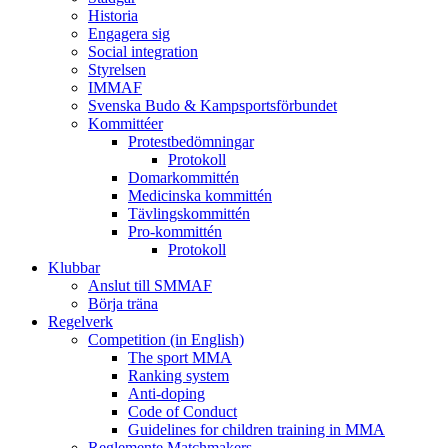
Historia
Engagera sig
Social integration
Styrelsen
IMMAF
Svenska Budo & Kampsportsförbundet
Kommittéer
Protestbedömningar
Protokoll
Domarkommittén
Medicinska kommittén
Tävlingskommittén
Pro-kommittén
Protokoll
Klubbar
Anslut till SMMAF
Börja träna
Regelverk
Competition (in English)
The sport MMA
Ranking system
Anti-doping
Code of Conduct
Guidelines for children training in MMA
Reglemente Matchmakers