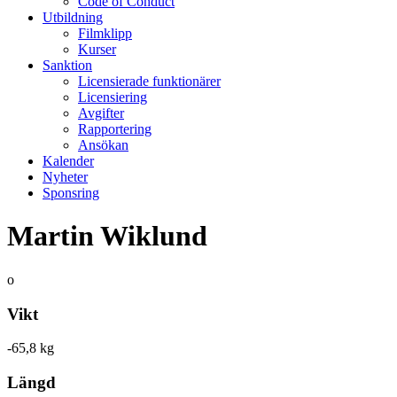
Code of Conduct
Utbildning
Filmklipp
Kurser
Sanktion
Licensierade funktionärer
Licensiering
Avgifter
Rapportering
Ansökan
Kalender
Nyheter
Sponsring
Martin Wiklund
o
Vikt
-65,8 kg
Längd