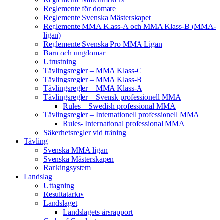
Reglemente för domare
Reglemente Svenska Mästerskapet
Reglemente MMA Klass-A och MMA Klass-B (MMA-
ligan)
Reglemente Svenska Pro MMA Ligan
Barn och ungdomar
Utrustning
Tävlingsregler – MMA Klass-C
Tävlingsregler – MMA Klass-B
Tävlingsregler – MMA Klass-A
Tävlingsregler – Svensk professionell MMA
Rules – Swedish professional MMA
Tävlingsregler – Internationell professionell MMA
Rules- International professional MMA
Säkerhetsregler vid träning
Tävling
Svenska MMA ligan
Svenska Mästerskapen
Rankingsystem
Landslag
Uttagning
Resultatarkiv
Landslaget
Landslagets årsrapport