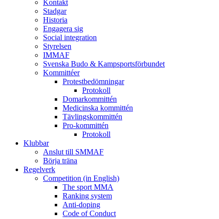
Kontakt
Stadgar
Historia
Engagera sig
Social integration
Styrelsen
IMMAF
Svenska Budo & Kampsportsförbundet
Kommittéer
Protestbedömningar
Protokoll
Domarkommittén
Medicinska kommittén
Tävlingskommittén
Pro-kommittén
Protokoll
Klubbar
Anslut till SMMAF
Börja träna
Regelverk
Competition (in English)
The sport MMA
Ranking system
Anti-doping
Code of Conduct