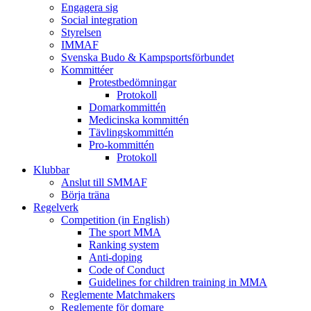
Engagera sig
Social integration
Styrelsen
IMMAF
Svenska Budo & Kampsportsförbundet
Kommittéer
Protestbedömningar
Protokoll
Domarkommittén
Medicinska kommittén
Tävlingskommittén
Pro-kommittén
Protokoll
Klubbar
Anslut till SMMAF
Börja träna
Regelverk
Competition (in English)
The sport MMA
Ranking system
Anti-doping
Code of Conduct
Guidelines for children training in MMA
Reglemente Matchmakers
Reglemente för domare