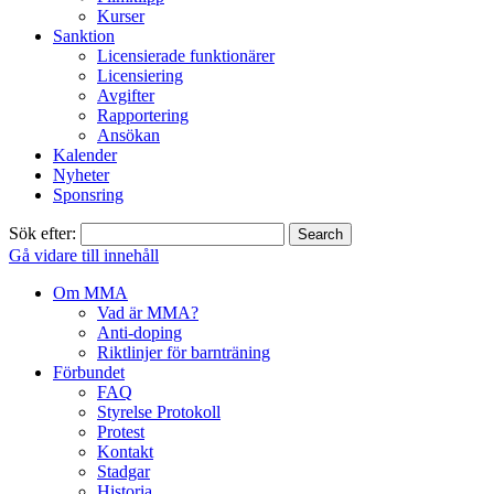
Kurser
Sanktion
Licensierade funktionärer
Licensiering
Avgifter
Rapportering
Ansökan
Kalender
Nyheter
Sponsring
Sök efter:
Gå vidare till innehåll
Om MMA
Vad är MMA?
Anti-doping
Riktlinjer för barnträning
Förbundet
FAQ
Styrelse Protokoll
Protest
Kontakt
Stadgar
Historia