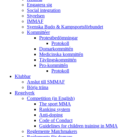
Engagera sig
Social integration
Styrelsen
IMMAF
Svenska Budo & Kampsportsförbundet
Kommittéer
Protestbedömningar
Protokoll
Domarkommittén
Medicinska kommittén
Tävlingskommittén
Pro-kommittén
Protokoll
Klubbar
Anslut till SMMAF
Börja träna
Regelverk
Competition (in English)
The sport MMA
Ranking system
Anti-doping
Code of Conduct
Guidelines for children training in MMA
Reglemente Matchmakers
Reglemente för domare