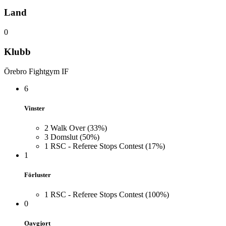
Land
0
Klubb
Örebro Fightgym IF
6
Vinster
2
Walk Over
(33%)
3
Domslut
(50%)
1
RSC - Referee Stops Contest
(17%)
1
Förluster
1
RSC - Referee Stops Contest
(100%)
0
Oavgjort