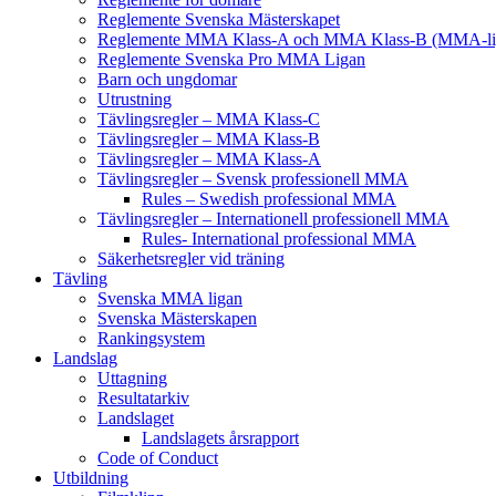
Reglemente Svenska Mästerskapet
Reglemente MMA Klass-A och MMA Klass-B (MMA-li
Reglemente Svenska Pro MMA Ligan
Barn och ungdomar
Utrustning
Tävlingsregler – MMA Klass-C
Tävlingsregler – MMA Klass-B
Tävlingsregler – MMA Klass-A
Tävlingsregler – Svensk professionell MMA
Rules – Swedish professional MMA
Tävlingsregler – Internationell professionell MMA
Rules- International professional MMA
Säkerhetsregler vid träning
Tävling
Svenska MMA ligan
Svenska Mästerskapen
Rankingsystem
Landslag
Uttagning
Resultatarkiv
Landslaget
Landslagets årsrapport
Code of Conduct
Utbildning