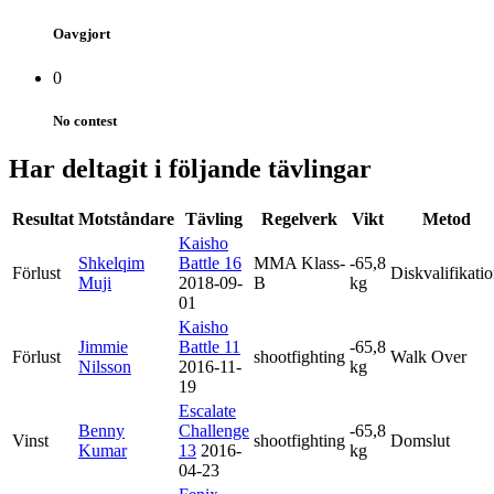
Oavgjort
0
No contest
Har deltagit i följande tävlingar
Resultat
Motståndare
Tävling
Regelverk
Vikt
Metod
Kaisho
Shkelqim
Battle 16
MMA Klass-
-65,8
Förlust
Diskvalifikati
Muji
2018-09-
B
kg
01
Kaisho
Jimmie
Battle 11
-65,8
Förlust
shootfighting
Walk Over
Nilsson
2016-11-
kg
19
Escalate
Benny
Challenge
-65,8
Vinst
shootfighting
Domslut
Kumar
13
2016-
kg
04-23