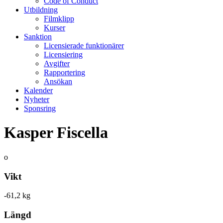
Code of Conduct
Utbildning
Filmklipp
Kurser
Sanktion
Licensierade funktionärer
Licensiering
Avgifter
Rapportering
Ansökan
Kalender
Nyheter
Sponsring
Kasper Fiscella
o
Vikt
-61,2 kg
Längd