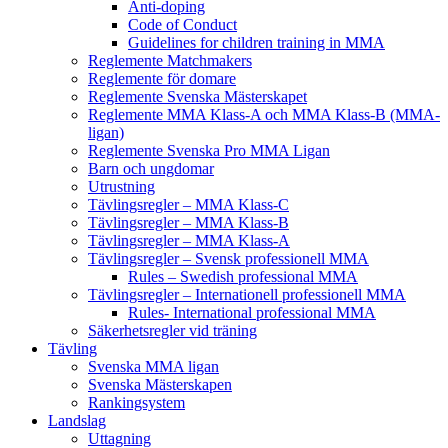
Anti-doping
Code of Conduct
Guidelines for children training in MMA
Reglemente Matchmakers
Reglemente för domare
Reglemente Svenska Mästerskapet
Reglemente MMA Klass-A och MMA Klass-B (MMA-
ligan)
Reglemente Svenska Pro MMA Ligan
Barn och ungdomar
Utrustning
Tävlingsregler – MMA Klass-C
Tävlingsregler – MMA Klass-B
Tävlingsregler – MMA Klass-A
Tävlingsregler – Svensk professionell MMA
Rules – Swedish professional MMA
Tävlingsregler – Internationell professionell MMA
Rules- International professional MMA
Säkerhetsregler vid träning
Tävling
Svenska MMA ligan
Svenska Mästerskapen
Rankingsystem
Landslag
Uttagning