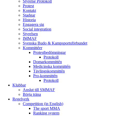
Styrelse Protokoll
Protest
Kontakt
Stadgar
Historia
Engagera sig
Social integration
Styrelsen
IMMAF
Svenska Budo & Kampsportsförbundet
Kommittéer
Protestbedömningar
Protokoll
Domarkommittén
Medicinska kommittén
Tävlingskommittén
Pro-kommittén
Protokoll
Klubbar
Anslut till SMMAF
Börja träna
Regelverk
Competition (in English)
The sport MMA
Ranking system