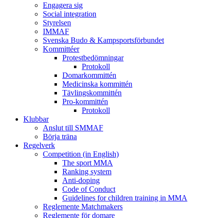
Engagera sig
Social integration
Styrelsen
IMMAF
Svenska Budo & Kampsportsförbundet
Kommittéer
Protestbedömningar
Protokoll
Domarkommittén
Medicinska kommittén
Tävlingskommittén
Pro-kommittén
Protokoll
Klubbar
Anslut till SMMAF
Börja träna
Regelverk
Competition (in English)
The sport MMA
Ranking system
Anti-doping
Code of Conduct
Guidelines for children training in MMA
Reglemente Matchmakers
Reglemente för domare