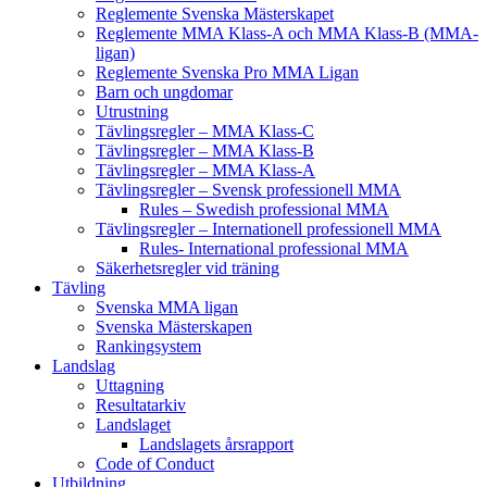
Reglemente Svenska Mästerskapet
Reglemente MMA Klass-A och MMA Klass-B (MMA-
ligan)
Reglemente Svenska Pro MMA Ligan
Barn och ungdomar
Utrustning
Tävlingsregler – MMA Klass-C
Tävlingsregler – MMA Klass-B
Tävlingsregler – MMA Klass-A
Tävlingsregler – Svensk professionell MMA
Rules – Swedish professional MMA
Tävlingsregler – Internationell professionell MMA
Rules- International professional MMA
Säkerhetsregler vid träning
Tävling
Svenska MMA ligan
Svenska Mästerskapen
Rankingsystem
Landslag
Uttagning
Resultatarkiv
Landslaget
Landslagets årsrapport
Code of Conduct
Utbildning