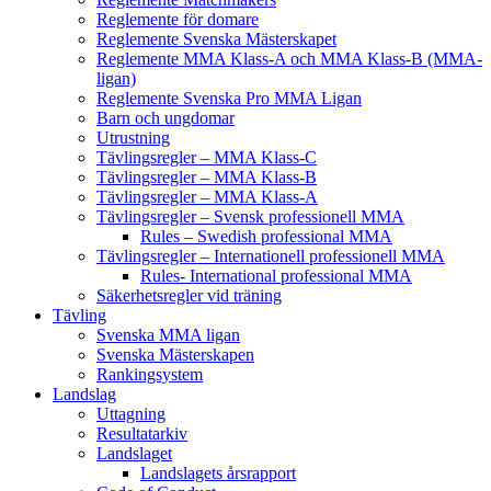
Reglemente för domare
Reglemente Svenska Mästerskapet
Reglemente MMA Klass-A och MMA Klass-B (MMA-
ligan)
Reglemente Svenska Pro MMA Ligan
Barn och ungdomar
Utrustning
Tävlingsregler – MMA Klass-C
Tävlingsregler – MMA Klass-B
Tävlingsregler – MMA Klass-A
Tävlingsregler – Svensk professionell MMA
Rules – Swedish professional MMA
Tävlingsregler – Internationell professionell MMA
Rules- International professional MMA
Säkerhetsregler vid träning
Tävling
Svenska MMA ligan
Svenska Mästerskapen
Rankingsystem
Landslag
Uttagning
Resultatarkiv
Landslaget
Landslagets årsrapport