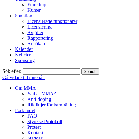
Filmklipp
Kurser
Sanktion
Licensierade funktionärer
Licensiering
Avgifter
Rapportering
Ansökan
Kalender
Nyheter
Sponsring
Sök efter:
Gå vidare till innehåll
Om MMA
Vad är MMA?
Anti-doping
Riktlinjer för barnträning
Förbundet
FAQ
Styrelse Protokoll
Protest
Kontakt
Stadgar