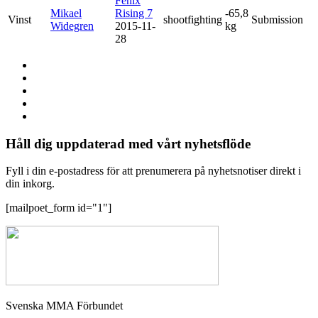
Fenix
Mikael
Rising 7
-65,8
Vinst
shootfighting
Submission
Widegren
2015-11-
kg
28
Håll dig uppdaterad med vårt nyhetsflöde
Fyll i din e-postadress för att prenumerera på nyhetsnotiser direkt i
din inkorg.
[mailpoet_form id="1"]
Svenska MMA Förbundet