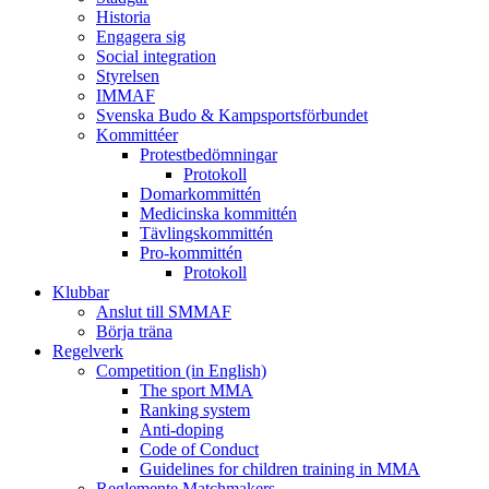
Historia
Engagera sig
Social integration
Styrelsen
IMMAF
Svenska Budo & Kampsportsförbundet
Kommittéer
Protestbedömningar
Protokoll
Domarkommittén
Medicinska kommittén
Tävlingskommittén
Pro-kommittén
Protokoll
Klubbar
Anslut till SMMAF
Börja träna
Regelverk
Competition (in English)
The sport MMA
Ranking system
Anti-doping
Code of Conduct
Guidelines for children training in MMA
Reglemente Matchmakers