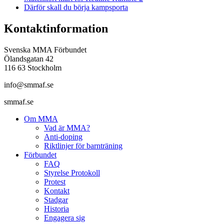
Därför skall du börja kampsporta
Kontaktinformation
Svenska MMA Förbundet
Ölandsgatan 42
116 63 Stockholm
info@smmaf.se
smmaf.se
Om MMA
Vad är MMA?
Anti-doping
Riktlinjer för barnträning
Förbundet
FAQ
Styrelse Protokoll
Protest
Kontakt
Stadgar
Historia
Engagera sig