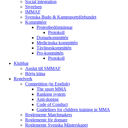
Social integration
Styrelsen
IMMAF
Svenska Budo & Kampsportsförbundet
Kommittéer
Protestbedömningar
Protokoll
Domarkommittén
Medicinska kommittén
Tävlingskommittén
Pro-kommittén
Protokoll
Klubbar
Anslut till SMMAF
Börja träna
Regelverk
Competition (in English)
The sport MMA
Ranking system
Anti-doping
Code of Conduct
Guidelines for children training in MMA
Reglemente Matchmakers
Reglemente för domare
Reglemente Svenska Mästerskapet