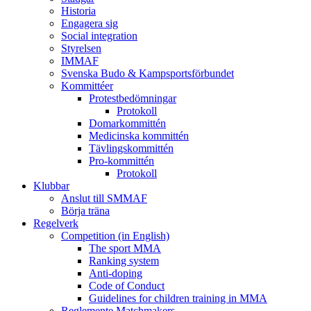
Historia
Engagera sig
Social integration
Styrelsen
IMMAF
Svenska Budo & Kampsportsförbundet
Kommittéer
Protestbedömningar
Protokoll
Domarkommittén
Medicinska kommittén
Tävlingskommittén
Pro-kommittén
Protokoll
Klubbar
Anslut till SMMAF
Börja träna
Regelverk
Competition (in English)
The sport MMA
Ranking system
Anti-doping
Code of Conduct
Guidelines for children training in MMA
Reglemente Matchmakers