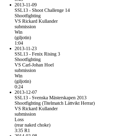
2013-11-09
SSL13 - Shoot Challenge 14
Shootfighting
VS Rickard Kullander
submission
Win
(giljotin)
1:04
2013-11-23
SSL13 - Fenix Rising 3
Shootfighting
VS Carl-Johan Hoel
submission
Win
(giljotin)
0:24
2013-12-07
SSL13 - Svenska Mästerskapen 2013
Shootfighting (Titelmatch Lättvikt Herrar)
VS Rickard Kullander
submission
Loss
(rear naked choke)
3:35 R1
2014-02-08