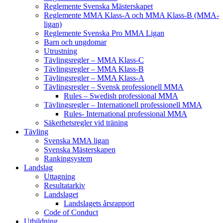
Reglemente Svenska Mästerskapet
Reglemente MMA Klass-A och MMA Klass-B (MMA-
ligan)
Reglemente Svenska Pro MMA Ligan
Barn och ungdomar
Utrustning
Tävlingsregler – MMA Klass-C
Tävlingsregler – MMA Klass-B
Tävlingsregler – MMA Klass-A
Tävlingsregler – Svensk professionell MMA
Rules – Swedish professional MMA
Tävlingsregler – Internationell professionell MMA
Rules- International professional MMA
Säkerhetsregler vid träning
Tävling
Svenska MMA ligan
Svenska Mästerskapen
Rankingsystem
Landslag
Uttagning
Resultatarkiv
Landslaget
Landslagets årsrapport
Code of Conduct
Utbildning