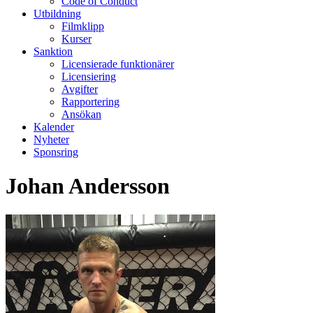
Code of Conduct
Utbildning
Filmklipp
Kurser
Sanktion
Licensierade funktionärer
Licensiering
Avgifter
Rapportering
Ansökan
Kalender
Nyheter
Sponsring
Johan Andersson