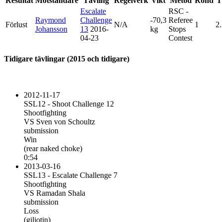
Resultat
Motståndare
Tävling
Regelverk
Vikt
Metod
Rond
T
Escalate
RSC -
Raymond
Challenge
-70,3
Referee
Förlust
N/A
1
2
Johansson
13
2016-
kg
Stops
04-23
Contest
Tidigare tävlingar (2015 och tidigare)
2012-11-17
SSL12 - Shoot Challenge 12
Shootfighting
VS Sven von Schoultz
submission
Win
(rear naked choke)
0:54
2013-03-16
SSL13 - Escalate Challenge 7
Shootfighting
VS Ramadan Shala
submission
Loss
(giljotin)