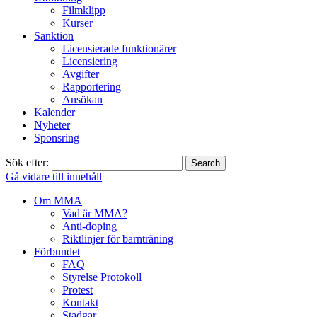
Filmklipp
Kurser
Sanktion
Licensierade funktionärer
Licensiering
Avgifter
Rapportering
Ansökan
Kalender
Nyheter
Sponsring
Sök efter:
Gå vidare till innehåll
Om MMA
Vad är MMA?
Anti-doping
Riktlinjer för barnträning
Förbundet
FAQ
Styrelse Protokoll
Protest
Kontakt
Stadgar