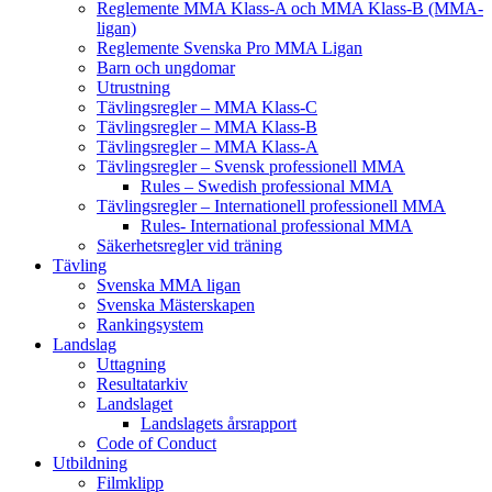
Reglemente MMA Klass-A och MMA Klass-B (MMA-
ligan)
Reglemente Svenska Pro MMA Ligan
Barn och ungdomar
Utrustning
Tävlingsregler – MMA Klass-C
Tävlingsregler – MMA Klass-B
Tävlingsregler – MMA Klass-A
Tävlingsregler – Svensk professionell MMA
Rules – Swedish professional MMA
Tävlingsregler – Internationell professionell MMA
Rules- International professional MMA
Säkerhetsregler vid träning
Tävling
Svenska MMA ligan
Svenska Mästerskapen
Rankingsystem
Landslag
Uttagning
Resultatarkiv
Landslaget
Landslagets årsrapport
Code of Conduct
Utbildning
Filmklipp