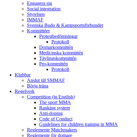
Engagera sig
Social integration
Styrelsen
IMMAF
Svenska Budo & Kampsportsförbundet
Kommittéer
Protestbedömningar
Protokoll
Domarkommittén
Medicinska kommittén
Tävlingskommittén
Pro-kommittén
Protokoll
Klubbar
Anslut till SMMAF
Börja träna
Regelverk
Competition (in English)
The sport MMA
Ranking system
Anti-doping
Code of Conduct
Guidelines for children training in MMA
Reglemente Matchmakers
Reglemente för domare