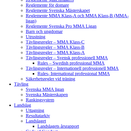
Reglemente för domare
Reglemente Svenska Mästerskapet
Reglemente MMA Klass-A och MMA Klass-B (MMA-
ligan)
Reglemente Svenska Pro MMA Ligan
Barn och ungdomar
Utrustning
Tävlingsregler – MMA Klass-C
Tävlingsregler – MMA Klass-B
Tävlingsregler – MMA Klass-A
Tävlingsregler – Svensk professionell MMA
Rules – Swedish professional MMA
Tävlingsregler – Internationell professionell MMA
Rules- International professional MMA
Säkerhetsregler vid träning
Tävling
Svenska MMA ligan
Svenska Mästerskapen
Rankingsystem
Landslag
Uttagning
Resultatarkiv
Landslaget
Landslagets årsrapport