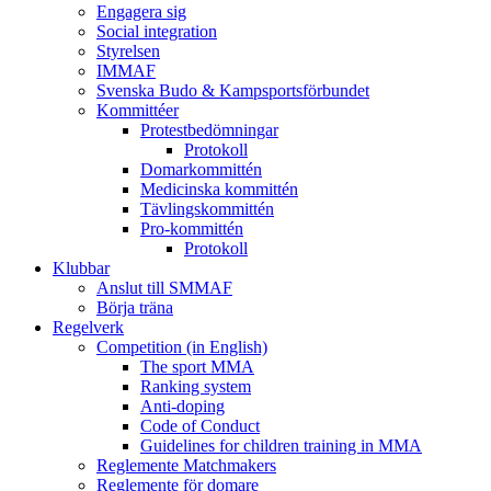
Engagera sig
Social integration
Styrelsen
IMMAF
Svenska Budo & Kampsportsförbundet
Kommittéer
Protestbedömningar
Protokoll
Domarkommittén
Medicinska kommittén
Tävlingskommittén
Pro-kommittén
Protokoll
Klubbar
Anslut till SMMAF
Börja träna
Regelverk
Competition (in English)
The sport MMA
Ranking system
Anti-doping
Code of Conduct
Guidelines for children training in MMA
Reglemente Matchmakers
Reglemente för domare