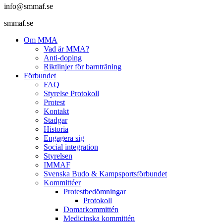
info@smmaf.se
smmaf.se
Om MMA
Vad är MMA?
Anti-doping
Riktlinjer för barnträning
Förbundet
FAQ
Styrelse Protokoll
Protest
Kontakt
Stadgar
Historia
Engagera sig
Social integration
Styrelsen
IMMAF
Svenska Budo & Kampsportsförbundet
Kommittéer
Protestbedömningar
Protokoll
Domarkommittén
Medicinska kommittén