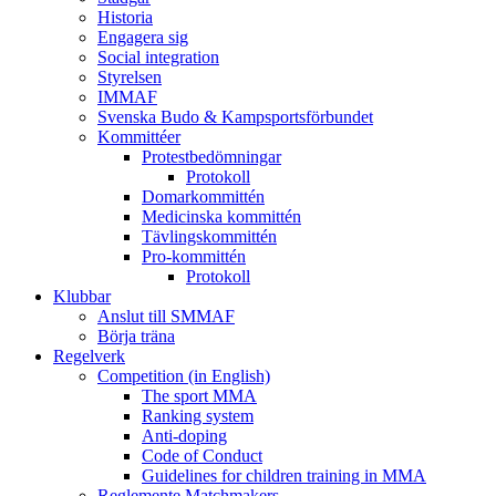
Historia
Engagera sig
Social integration
Styrelsen
IMMAF
Svenska Budo & Kampsportsförbundet
Kommittéer
Protestbedömningar
Protokoll
Domarkommittén
Medicinska kommittén
Tävlingskommittén
Pro-kommittén
Protokoll
Klubbar
Anslut till SMMAF
Börja träna
Regelverk
Competition (in English)
The sport MMA
Ranking system
Anti-doping
Code of Conduct
Guidelines for children training in MMA
Reglemente Matchmakers