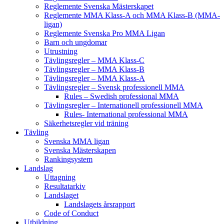
Reglemente Svenska Mästerskapet
Reglemente MMA Klass-A och MMA Klass-B (MMA-
ligan)
Reglemente Svenska Pro MMA Ligan
Barn och ungdomar
Utrustning
Tävlingsregler – MMA Klass-C
Tävlingsregler – MMA Klass-B
Tävlingsregler – MMA Klass-A
Tävlingsregler – Svensk professionell MMA
Rules – Swedish professional MMA
Tävlingsregler – Internationell professionell MMA
Rules- International professional MMA
Säkerhetsregler vid träning
Tävling
Svenska MMA ligan
Svenska Mästerskapen
Rankingsystem
Landslag
Uttagning
Resultatarkiv
Landslaget
Landslagets årsrapport
Code of Conduct
Utbildning