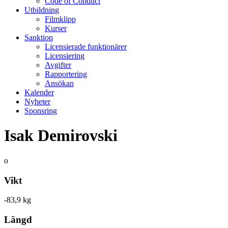
Code of Conduct
Utbildning
Filmklipp
Kurser
Sanktion
Licensierade funktionärer
Licensiering
Avgifter
Rapportering
Ansökan
Kalender
Nyheter
Sponsring
Isak Demirovski
o
Vikt
-83,9 kg
Längd