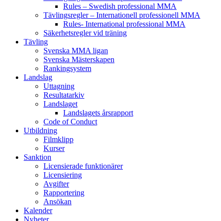
Rules – Swedish professional MMA
Tävlingsregler – Internationell professionell MMA
Rules- International professional MMA
Säkerhetsregler vid träning
Tävling
Svenska MMA ligan
Svenska Mästerskapen
Rankingsystem
Landslag
Uttagning
Resultatarkiv
Landslaget
Landslagets årsrapport
Code of Conduct
Utbildning
Filmklipp
Kurser
Sanktion
Licensierade funktionärer
Licensiering
Avgifter
Rapportering
Ansökan
Kalender
Nyheter