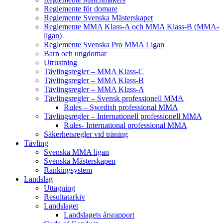
Reglemente för domare
Reglemente Svenska Mästerskapet
Reglemente MMA Klass-A och MMA Klass-B (MMA-
ligan)
Reglemente Svenska Pro MMA Ligan
Barn och ungdomar
Utrustning
Tävlingsregler – MMA Klass-C
Tävlingsregler – MMA Klass-B
Tävlingsregler – MMA Klass-A
Tävlingsregler – Svensk professionell MMA
Rules – Swedish professional MMA
Tävlingsregler – Internationell professionell MMA
Rules- International professional MMA
Säkerhetsregler vid träning
Tävling
Svenska MMA ligan
Svenska Mästerskapen
Rankingsystem
Landslag
Uttagning
Resultatarkiv
Landslaget
Landslagets årsrapport