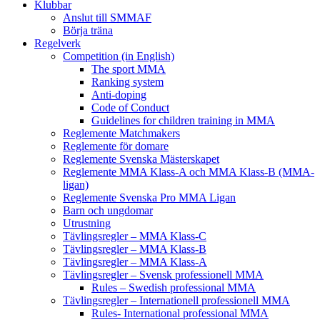
Klubbar
Anslut till SMMAF
Börja träna
Regelverk
Competition (in English)
The sport MMA
Ranking system
Anti-doping
Code of Conduct
Guidelines for children training in MMA
Reglemente Matchmakers
Reglemente för domare
Reglemente Svenska Mästerskapet
Reglemente MMA Klass-A och MMA Klass-B (MMA-
ligan)
Reglemente Svenska Pro MMA Ligan
Barn och ungdomar
Utrustning
Tävlingsregler – MMA Klass-C
Tävlingsregler – MMA Klass-B
Tävlingsregler – MMA Klass-A
Tävlingsregler – Svensk professionell MMA
Rules – Swedish professional MMA
Tävlingsregler – Internationell professionell MMA
Rules- International professional MMA