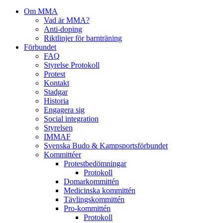
Om MMA
Vad är MMA?
Anti-doping
Riktlinjer för barnträning
Förbundet
FAQ
Styrelse Protokoll
Protest
Kontakt
Stadgar
Historia
Engagera sig
Social integration
Styrelsen
IMMAF
Svenska Budo & Kampsportsförbundet
Kommittéer
Protestbedömningar
Protokoll
Domarkommittén
Medicinska kommittén
Tävlingskommittén
Pro-kommittén
Protokoll