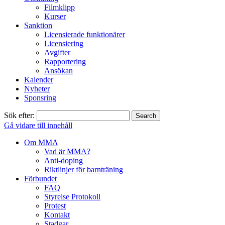
Filmklipp
Kurser
Sanktion
Licensierade funktionärer
Licensiering
Avgifter
Rapportering
Ansökan
Kalender
Nyheter
Sponsring
Sök efter:
Gå vidare till innehåll
Om MMA
Vad är MMA?
Anti-doping
Riktlinjer för barnträning
Förbundet
FAQ
Styrelse Protokoll
Protest
Kontakt
Stadgar