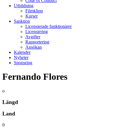
Code of Conduct
Utbildning
Filmklipp
Kurser
Sanktion
Licensierade funktionärer
Licensiering
Avgifter
Rapportering
Ansökan
Kalender
Nyheter
Sponsring
Fernando Flores
o
Längd
Land
0