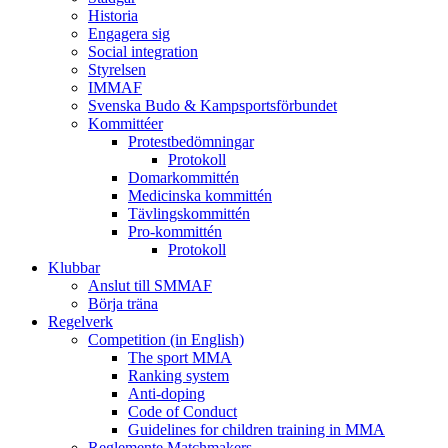
Historia
Engagera sig
Social integration
Styrelsen
IMMAF
Svenska Budo & Kampsportsförbundet
Kommittéer
Protestbedömningar
Protokoll
Domarkommittén
Medicinska kommittén
Tävlingskommittén
Pro-kommittén
Protokoll
Klubbar
Anslut till SMMAF
Börja träna
Regelverk
Competition (in English)
The sport MMA
Ranking system
Anti-doping
Code of Conduct
Guidelines for children training in MMA
Reglemente Matchmakers