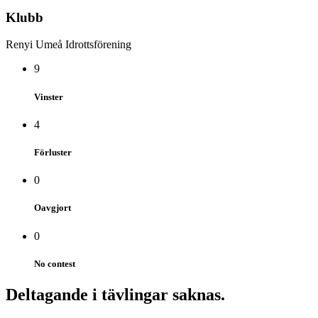
Klubb
Renyi Umeå Idrottsförening
9
Vinster
4
Förluster
0
Oavgjort
0
No contest
Deltagande i tävlingar saknas.