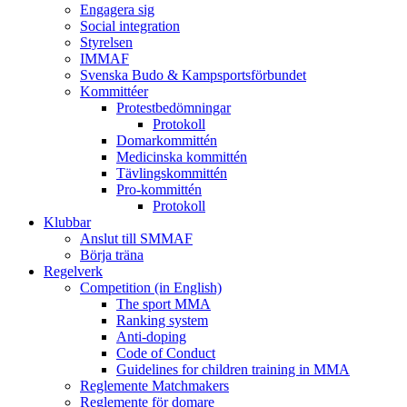
Engagera sig
Social integration
Styrelsen
IMMAF
Svenska Budo & Kampsportsförbundet
Kommittéer
Protestbedömningar
Protokoll
Domarkommittén
Medicinska kommittén
Tävlingskommittén
Pro-kommittén
Protokoll
Klubbar
Anslut till SMMAF
Börja träna
Regelverk
Competition (in English)
The sport MMA
Ranking system
Anti-doping
Code of Conduct
Guidelines for children training in MMA
Reglemente Matchmakers
Reglemente för domare