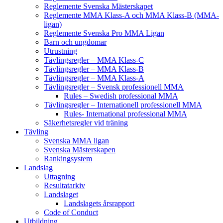
Reglemente Svenska Mästerskapet
Reglemente MMA Klass-A och MMA Klass-B (MMA-
ligan)
Reglemente Svenska Pro MMA Ligan
Barn och ungdomar
Utrustning
Tävlingsregler – MMA Klass-C
Tävlingsregler – MMA Klass-B
Tävlingsregler – MMA Klass-A
Tävlingsregler – Svensk professionell MMA
Rules – Swedish professional MMA
Tävlingsregler – Internationell professionell MMA
Rules- International professional MMA
Säkerhetsregler vid träning
Tävling
Svenska MMA ligan
Svenska Mästerskapen
Rankingsystem
Landslag
Uttagning
Resultatarkiv
Landslaget
Landslagets årsrapport
Code of Conduct
Utbildning