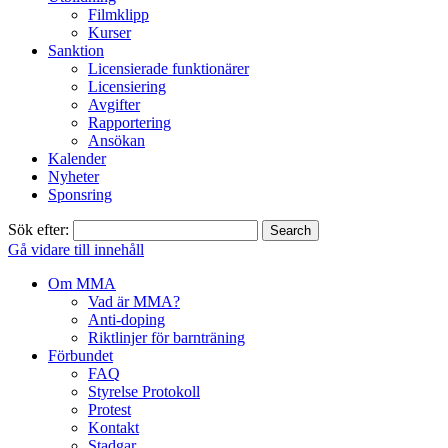
Filmklipp
Kurser
Sanktion
Licensierade funktionärer
Licensiering
Avgifter
Rapportering
Ansökan
Kalender
Nyheter
Sponsring
Sök efter:
Gå vidare till innehåll
Om MMA
Vad är MMA?
Anti-doping
Riktlinjer för barnträning
Förbundet
FAQ
Styrelse Protokoll
Protest
Kontakt
Stadgar