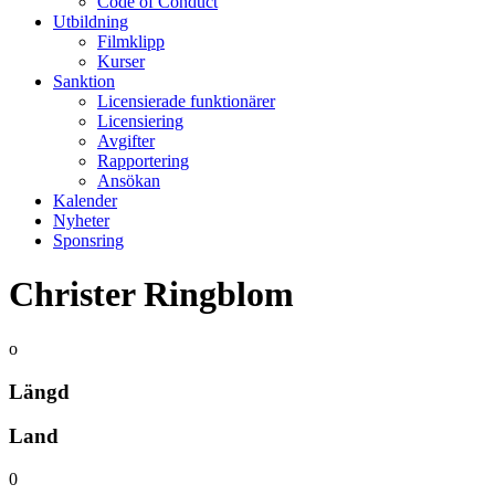
Code of Conduct
Utbildning
Filmklipp
Kurser
Sanktion
Licensierade funktionärer
Licensiering
Avgifter
Rapportering
Ansökan
Kalender
Nyheter
Sponsring
Christer Ringblom
o
Längd
Land
0