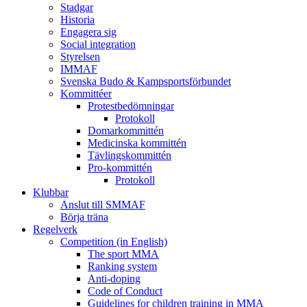
Stadgar
Historia
Engagera sig
Social integration
Styrelsen
IMMAF
Svenska Budo & Kampsportsförbundet
Kommittéer
Protestbedömningar
Protokoll
Domarkommittén
Medicinska kommittén
Tävlingskommittén
Pro-kommittén
Protokoll
Klubbar
Anslut till SMMAF
Börja träna
Regelverk
Competition (in English)
The sport MMA
Ranking system
Anti-doping
Code of Conduct
Guidelines for children training in MMA