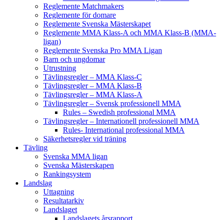
Reglemente Matchmakers
Reglemente för domare
Reglemente Svenska Mästerskapet
Reglemente MMA Klass-A och MMA Klass-B (MMA-
ligan)
Reglemente Svenska Pro MMA Ligan
Barn och ungdomar
Utrustning
Tävlingsregler – MMA Klass-C
Tävlingsregler – MMA Klass-B
Tävlingsregler – MMA Klass-A
Tävlingsregler – Svensk professionell MMA
Rules – Swedish professional MMA
Tävlingsregler – Internationell professionell MMA
Rules- International professional MMA
Säkerhetsregler vid träning
Tävling
Svenska MMA ligan
Svenska Mästerskapen
Rankingsystem
Landslag
Uttagning
Resultatarkiv
Landslaget
Landslagets årsrapport