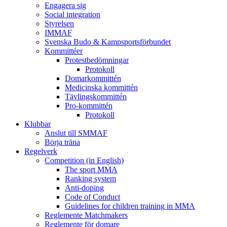
Engagera sig
Social integration
Styrelsen
IMMAF
Svenska Budo & Kampsportsförbundet
Kommittéer
Protestbedömningar
Protokoll
Domarkommittén
Medicinska kommittén
Tävlingskommittén
Pro-kommittén
Protokoll
Klubbar
Anslut till SMMAF
Börja träna
Regelverk
Competition (in English)
The sport MMA
Ranking system
Anti-doping
Code of Conduct
Guidelines for children training in MMA
Reglemente Matchmakers
Reglemente för domare