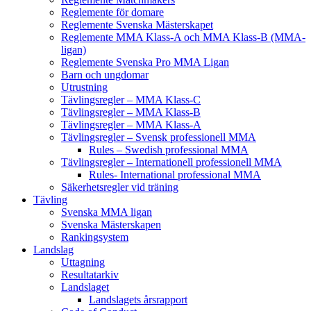
Reglemente för domare
Reglemente Svenska Mästerskapet
Reglemente MMA Klass-A och MMA Klass-B (MMA-
ligan)
Reglemente Svenska Pro MMA Ligan
Barn och ungdomar
Utrustning
Tävlingsregler – MMA Klass-C
Tävlingsregler – MMA Klass-B
Tävlingsregler – MMA Klass-A
Tävlingsregler – Svensk professionell MMA
Rules – Swedish professional MMA
Tävlingsregler – Internationell professionell MMA
Rules- International professional MMA
Säkerhetsregler vid träning
Tävling
Svenska MMA ligan
Svenska Mästerskapen
Rankingsystem
Landslag
Uttagning
Resultatarkiv
Landslaget
Landslagets årsrapport