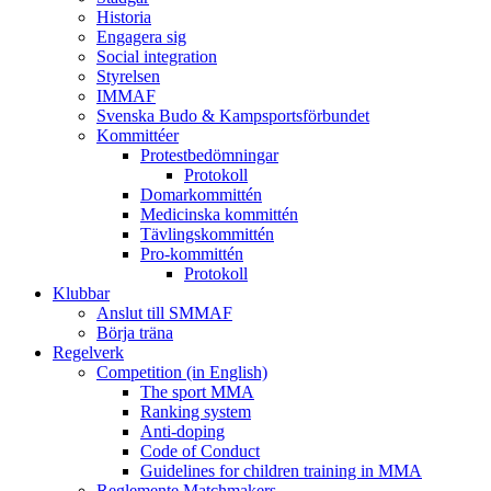
Historia
Engagera sig
Social integration
Styrelsen
IMMAF
Svenska Budo & Kampsportsförbundet
Kommittéer
Protestbedömningar
Protokoll
Domarkommittén
Medicinska kommittén
Tävlingskommittén
Pro-kommittén
Protokoll
Klubbar
Anslut till SMMAF
Börja träna
Regelverk
Competition (in English)
The sport MMA
Ranking system
Anti-doping
Code of Conduct
Guidelines for children training in MMA
Reglemente Matchmakers