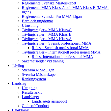
Reglemente Svenska Mästerskapet
Reglemente MMA Klass-A och MMA Klass-B (MMA-
ligan)
Reglemente Svenska Pro MMA Ligan
Barn och ungdomar
Utrustning
Tävlingsregler – MMA Klass-C
Tävlingsregler – MMA Klass-B
Tävlingsregler – MMA Klass-A
Tävlingsregler – Svensk professionell MMA
Rules – Swedish professional MMA
Tävlingsregler – Internationell professionell MMA
Rules- International professional MMA
Säkerhetsregler vid träning
Tävling
Svenska MMA ligan
Svenska Mästerskapen
Rankingsystem
Landslag
Uttagning
Resultatarkiv
Landslaget
Landslagets årsrapport
Code of Conduct
Utbildning