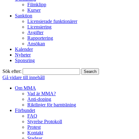
Filmklipp
Kurser
Sanktion
Licensierade funktionärer
Licensiering
Avgifter
Rapportering
Ansökan
Kalender
Nyheter
Sponsring
Sök efter:
Gå vidare till innehåll
Om MMA
Vad är MMA?
Anti-doping
Riktlinjer för barnträning
Förbundet
FAQ
Styrelse Protokoll
Protest
Kontakt
Stadgar