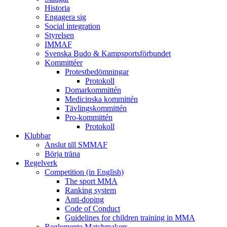
Historia
Engagera sig
Social integration
Styrelsen
IMMAF
Svenska Budo & Kampsportsförbundet
Kommittéer
Protestbedömningar
Protokoll
Domarkommittén
Medicinska kommittén
Tävlingskommittén
Pro-kommittén
Protokoll
Klubbar
Anslut till SMMAF
Börja träna
Regelverk
Competition (in English)
The sport MMA
Ranking system
Anti-doping
Code of Conduct
Guidelines for children training in MMA
Reglemente Matchmakers