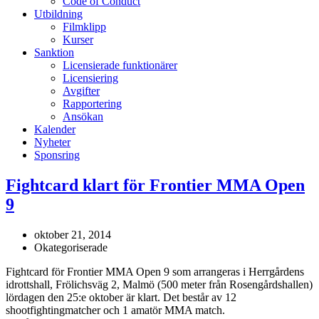
Code of Conduct
Utbildning
Filmklipp
Kurser
Sanktion
Licensierade funktionärer
Licensiering
Avgifter
Rapportering
Ansökan
Kalender
Nyheter
Sponsring
Fightcard klart för Frontier MMA Open
9
oktober 21, 2014
Okategoriserade
Fightcard för Frontier MMA Open 9 som arrangeras i Herrgårdens
idrottshall, Frölichsväg 2, Malmö (500 meter från Rosengårdshallen)
lördagen den 25:e oktober är klart. Det består av 12
shootfightingmatcher och 1 amatör MMA match.