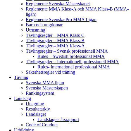
Reglemente Svenska Mästerskapet
Reglemente MMA Klass-A och MMA Klass-B (MMA-
ligan)
Reglemente Svenska Pro MMA Ligan
Barn och ungdomar
Utrustning
Tävlingsregler – MMA Klass-C
Tävlingsregler – MMA Klass-B
Tävlingsregler – MMA Klass-A
Tävlingsregler – Svensk professionell MMA
Rules – Swedish professional MMA
Tävlingsregler – Internationell professionell MMA
Rules- International professional MMA
Säkerhetsregler vid träning
Tävling
Svenska MMA ligan
Svenska Mästerskapen
Rankingsystem
Landslag
Uttagning
Resultatarkiv
Landslaget
Landslagets årsrapport
Code of Conduct
Utbildning