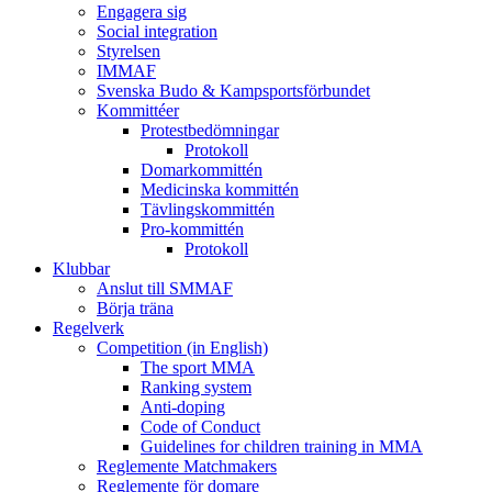
Engagera sig
Social integration
Styrelsen
IMMAF
Svenska Budo & Kampsportsförbundet
Kommittéer
Protestbedömningar
Protokoll
Domarkommittén
Medicinska kommittén
Tävlingskommittén
Pro-kommittén
Protokoll
Klubbar
Anslut till SMMAF
Börja träna
Regelverk
Competition (in English)
The sport MMA
Ranking system
Anti-doping
Code of Conduct
Guidelines for children training in MMA
Reglemente Matchmakers
Reglemente för domare