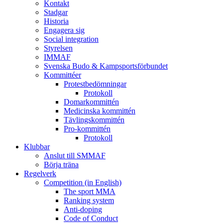
Kontakt
Stadgar
Historia
Engagera sig
Social integration
Styrelsen
IMMAF
Svenska Budo & Kampsportsförbundet
Kommittéer
Protestbedömningar
Protokoll
Domarkommittén
Medicinska kommittén
Tävlingskommittén
Pro-kommittén
Protokoll
Klubbar
Anslut till SMMAF
Börja träna
Regelverk
Competition (in English)
The sport MMA
Ranking system
Anti-doping
Code of Conduct