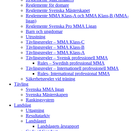
Reglemente för domare
Reglemente Svenska Mästerskapet
Reglemente MMA Klass-A och MMA Klass-B (MMA-
ligan)
Reglemente Svenska Pro MMA Ligan
Barn och ungdomar
Utrustning
Tävlingsregler – MMA Klass-C
Tävlingsregler – MMA Klass-B
Tävlingsregler – MMA Klass-A
Tävlingsregler – Svensk professionell MMA
Rules – Swedish professional MMA
Tävlingsregler – Internationell professionell MMA
Rules- International professional MMA
Säkerhetsregler vid träning
Tävling
Svenska MMA ligan
Svenska Mästerskapen
Rankingsystem
Landslag
Uttagning
Resultatarkiv
Landslaget
Landslagets årsrapport