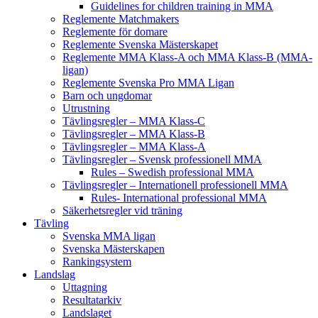
Guidelines for children training in MMA
Reglemente Matchmakers
Reglemente för domare
Reglemente Svenska Mästerskapet
Reglemente MMA Klass-A och MMA Klass-B (MMA-
ligan)
Reglemente Svenska Pro MMA Ligan
Barn och ungdomar
Utrustning
Tävlingsregler – MMA Klass-C
Tävlingsregler – MMA Klass-B
Tävlingsregler – MMA Klass-A
Tävlingsregler – Svensk professionell MMA
Rules – Swedish professional MMA
Tävlingsregler – Internationell professionell MMA
Rules- International professional MMA
Säkerhetsregler vid träning
Tävling
Svenska MMA ligan
Svenska Mästerskapen
Rankingsystem
Landslag
Uttagning
Resultatarkiv
Landslaget